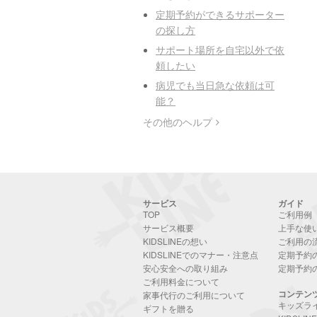
定期予約ができるサポーター
の探し方
サポート場所を自宅以外で依
頼したい
病児でも当日急な依頼は可
能？
その他のヘルプ
サービス
ガイド
TOP
ご利用例
サービス概要
上手な使
KIDSLINEの想い
ご利用の
KIDSLINEでのマナー・注意点
定期予約
安心安全への取り組み
定期予約
ご利用料金について
コンテン
家事代行のご利用について
キッズラ
ギフトを贈る