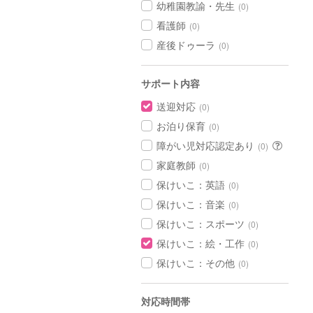
幼稚園教諭・先生
(0)
看護師
(0)
産後ドゥーラ
(0)
サポート内容
送迎対応
(0)
お泊り保育
(0)
障がい児対応認定あり
(0)
家庭教師
(0)
保けいこ：英語
(0)
保けいこ：音楽
(0)
保けいこ：スポーツ
(0)
保けいこ：絵・工作
(0)
保けいこ：その他
(0)
対応時間帯