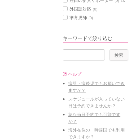
注目の新人サポーター
(0)
外国語対応
(0)
準育児師
(0)
キーワードで絞り込む
ヘルプ
病児・病後児でもお願いでき
ますか？
スケジュールが入っていない
日は予約できませんか？
急な当日予約でも可能です
か？
海外在住の一時帰国でも利用
できますか？