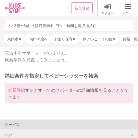
新規登録
ログイン
メニュー
3歳〜6歳, 大阪府泉南市, 日付・時間を選択, 他6件
泉南市
3歳〜6歳
お泊り保育
保けいこ：その他
発熱、気
該当するサポーターがいません。
検索条件を見直してみましょう。
詳細条件を指定してベビーシッターを検索
会員登録
するとすべてのサポーターの詳細情報を見ることがで
きます
サービス
TOP