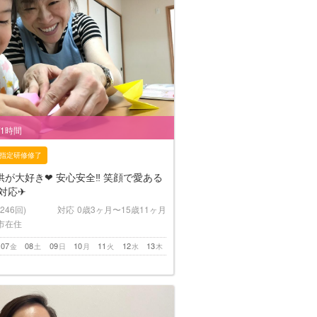
/1時間
指定研修修了
が大好き❤︎ 安心安全‼︎ 笑顔で愛ある
対応✈︎
(246回)
対応
0歳3ヶ月〜15歳11ヶ月
市在住
07
08
09
10
11
12
13
金
土
日
月
火
水
木