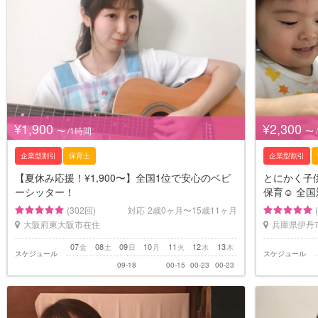
¥1,900
¥2,300
〜 /1時間
〜 
企業型割引
保育士
企業型割引
【夏休み応援！¥1,900〜】全国1位で安心のベビ
とにかく子供
ーシッター！
保育☺︎ 全国
(302回)
対応
2歳0ヶ月〜15歳11ヶ月
大阪府東大阪市在住
兵庫県伊丹
07
08
09
10
11
12
13
金
土
日
月
火
水
木
スケジュール
スケジュール
09-18
00-15
00-23
00-23