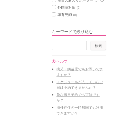
注目の新人サポーター
(0)
外国語対応
(2)
準育児師
(0)
キーワードで絞り込む
ヘルプ
病児・病後児でもお願いでき
ますか？
スケジュールが入っていない
日は予約できませんか？
急な当日予約でも可能です
か？
海外在住の一時帰国でも利用
できますか？