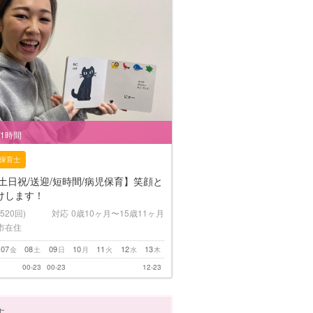
/1時間
保育士
土日祝/送迎/短時間/病児保育】笑顔と
けします！
(520回)
対応
0歳10ヶ月〜15歳11ヶ月
市在住
07
08
09
10
11
12
13
金
土
日
月
火
水
木
00-23
00-23
12-23
す