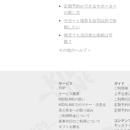
定期予約ができるサポーター
の探し方
サポート場所を自宅以外で依
頼したい
病児でも当日急な依頼は可
能？
その他のヘルプ
サービス
ガイド
TOP
ご利用例
サービス概要
上手な使
KIDSLINEの想い
ご利用の
KIDSLINEでのマナー・注意点
定期予約
安心安全への取り組み
定期予約
ご利用料金について
コンテン
家事代行のご利用について
キッズラ
ギフトを贈る