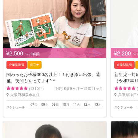
¥2,500
¥2,200
〜 /1時間
〜 
企業型割引
保育士
企業型割引
関わったお子様300名以上！！付き添い出張、遠
新生児～対
征、夜間もやってます^ ^
（令和7年1
(1310回)
対応
0歳9ヶ月〜15歳11ヶ月
大阪府和泉市在住
兵庫県神戸
07
08
09
10
11
12
13
金
土
日
月
火
水
木
スケジュール
スケジュール