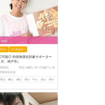
/1時間
保育士
指定研修修了
応可能◎ 幼保無償化対象サポーター
1月、神戸市）
(369回)
対応
0歳0ヶ月〜15歳11ヶ月
市垂水区在住
07
08
09
10
11
12
13
金
土
日
月
火
水
木