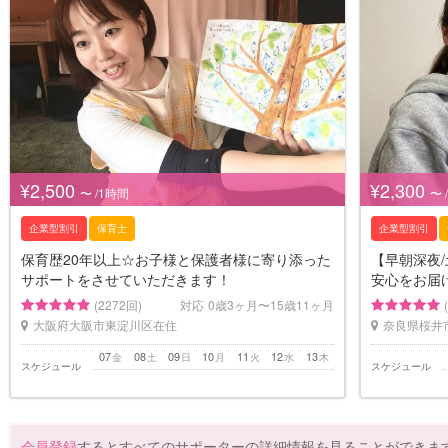
¥2,500
¥2,300
〜 /1時間
〜 
企業型割引
保育士
企業型割引
保育歴20年以上☆お子様と保護者様に寄り添った
【早朝深夜/
サポートをさせていただきます！
安心をお届
(2272回)
対応
0歳3ヶ月〜15歳11ヶ月
大阪府大阪市東淀川区在住
奈良県桜井
07
08
09
10
11
12
13
金
土
日
月
火
水
木
スケジュール
スケジュール
会員登録
するとすべてのサポーターの詳細情報を見ることができま