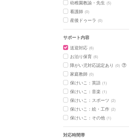
幼稚園教諭・先生
(5)
看護師
(0)
産後ドゥーラ
(0)
サポート内容
送迎対応
(6)
お泊り保育
(6)
障がい児対応認定あり
(0)
家庭教師
(0)
保けいこ：英語
(1)
保けいこ：音楽
(1)
保けいこ：スポーツ
(2)
保けいこ：絵・工作
(2)
保けいこ：その他
(1)
対応時間帯