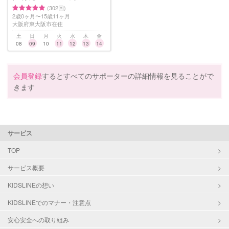
(302回)
2歳0ヶ月〜15歳11ヶ月
大阪府東大阪市在住
土
日
月
火
水
木
金
08
09
10
11
12
13
14
会員登録
するとすべてのサポーターの詳細情報を見ることがで
きます
サービス
TOP
サービス概要
KIDSLINEの想い
KIDSLINEでのマナー・注意点
安心安全への取り組み