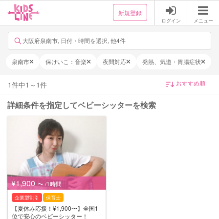
新規登録
ログイン
メニュー
大阪府泉南市, 日付・時間を選択, 他4件
泉南市
保けいこ：音楽
夜間対応
発熱、気道・胃腸症状
1
件中
1
～
1
件
詳細条件を指定してベビーシッターを検索
¥1,900
〜 /1時間
企業型割引
保育士
【夏休み応援！¥1,900〜】全国1
位で安心のベビーシッター！