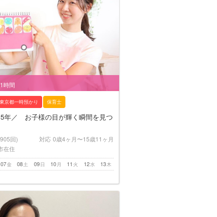
/1時間
東京都一時預かり
保育士
15年／ お子様の目が輝く瞬間を見つ
(905回)
対応
0歳4ヶ月〜15歳11ヶ月
市在住
07
08
09
10
11
12
13
金
土
日
月
火
水
木