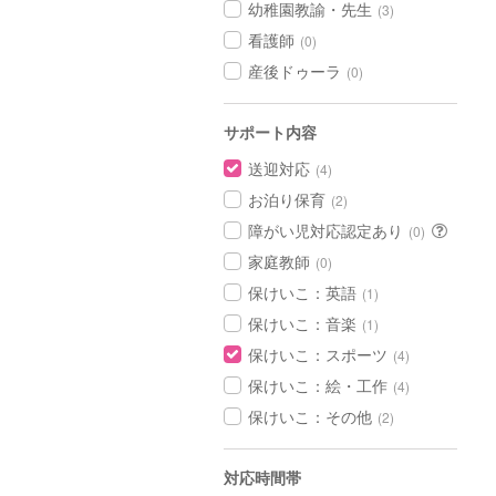
幼稚園教諭・先生
(3)
看護師
(0)
産後ドゥーラ
(0)
サポート内容
送迎対応
(4)
お泊り保育
(2)
障がい児対応認定あり
(0)
家庭教師
(0)
保けいこ：英語
(1)
保けいこ：音楽
(1)
保けいこ：スポーツ
(4)
保けいこ：絵・工作
(4)
保けいこ：その他
(2)
対応時間帯