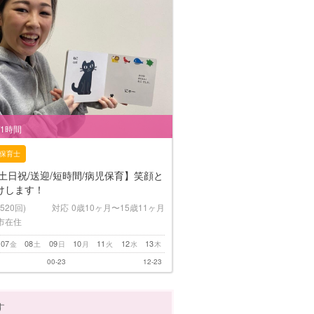
/1時間
保育士
土日祝/送迎/短時間/病児保育】笑顔と
けします！
(520回)
対応
0歳10ヶ月〜15歳11ヶ月
市在住
07
08
09
10
11
12
13
金
土
日
月
火
水
木
00-23
12-23
す