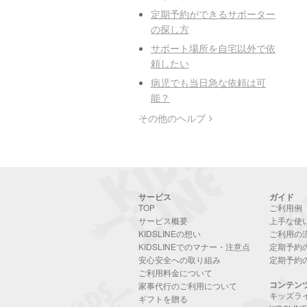
定期予約ができるサポーター
の探し方
サポート場所を自宅以外で依
頼したい
病児でも当日急な依頼は可
能？
その他のヘルプ
サービス
ガイド
TOP
ご利用例
サービス概要
上手な使
KIDSLINEの想い
ご利用の
KIDSLINEでのマナー・注意点
定期予約
安心安全への取り組み
定期予約
ご利用料金について
コンテン
家事代行のご利用について
キッズラ
ギフトを贈る