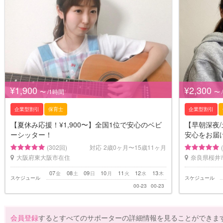
¥1,900
¥2,300
〜 /1時間
〜 
企業型割引
保育士
企業型割引
【夏休み応援！¥1,900〜】全国1位で安心のベビ
【早朝深夜/
ーシッター！
安心をお届
(302回)
対応
2歳0ヶ月〜15歳11ヶ月
大阪府東大阪市在住
奈良県桜井
07
08
09
10
11
12
13
金
土
日
月
火
水
木
スケジュール
スケジュール
00-23
00-23
会員登録
するとすべてのサポーターの詳細情報を見ることができま