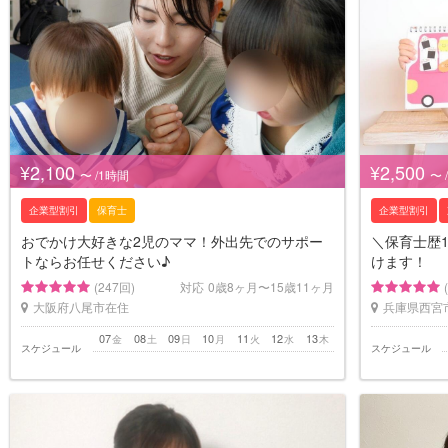
¥2,100
¥2,500
〜 /1時間
〜 
企業型割引
保育士
企業型割引
おでかけ大好きな2児のママ！外出先でのサポー
＼保育士歴
トならお任せください♪
けます！
(247回)
対応
0歳8ヶ月〜15歳11ヶ月
大阪府八尾市在住
兵庫県西宮
07
08
09
10
11
12
13
金
土
日
月
火
水
木
スケジュール
スケジュール