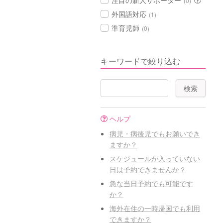
注目の新人サポーター
(0)
外国語対応
(1)
準育児師
(0)
キーワードで絞り込む
ヘルプ
病児・病後児でもお願いでき
ますか？
スケジュールが入っていない
日は予約できませんか？
急な当日予約でも可能です
か？
海外在住の一時帰国でも利用
できますか？