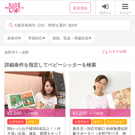
新規登録
ログイン
メニュー
大阪府泉南市, 日付・時間を選択, 他4件
泉南市
早朝対応
発熱、気道・胃腸症状
6
件中
1
～
6
件
詳細条件を指定してベビーシッターを検索
¥2,500
¥2,200
〜 /1時間
〜 /1時間
企業型割引
保育士
企業型割引
保育士
指定研修修了
関わったお子様300名以上！！付
新生児～対応可能◎ 幼保無償化対
き添い出張、遠征、夜間もやって
象サポーター（令和7年11月、神