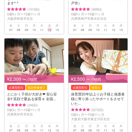
ます^ ^
戸市）
(1310回)
(369回)
0歳9ヶ月〜15歳11ヶ月
0歳0ヶ月〜15歳11ヶ月
大阪府和泉市在住
兵庫県神戸市垂水区在住
金
土
日
月
火
水
木
金
土
日
月
火
水
木
07
08
09
10
11
12
13
07
08
09
10
11
12
13
¥2,300
¥2,500
〜 /1時間
〜 /1時間
企業型割引
指定研修修了
企業型割引
保育士
とにかく子供が大好き❤︎ 安心安
保育歴20年以上☆お子様と保護者
全‼︎ 笑顔で愛ある保育☺︎ 全国...
様に寄り添ったサポートをさせて
いた...
(246回)
0歳3ヶ月〜15歳11ヶ月
(2272回)
兵庫県伊丹市在住
0歳3ヶ月〜15歳11ヶ月
大阪府大阪市東淀川区在住
金
土
日
月
火
水
木
金
土
日
月
火
水
木
07
08
09
10
11
12
13
07
08
09
10
11
12
13