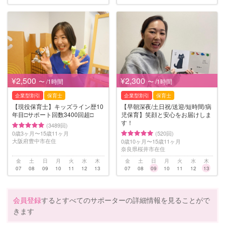
¥2,500
¥2,300
〜 /1時間
〜 /1時間
企業型割引
保育士
企業型割引
保育士
【現役保育士】キッズライン歴10
【早朝深夜/土日祝/送迎/短時間/病
年目□️サポート回数3400回超□️
児保育】笑顔と安心をお届けしま
す！
(3489回)
0歳3ヶ月〜15歳11ヶ月
(520回)
大阪府豊中市在住
0歳10ヶ月〜15歳11ヶ月
奈良県桜井市在住
金
土
日
月
火
水
木
金
土
日
月
火
水
木
07
08
09
10
11
12
13
07
08
09
10
11
12
13
会員登録
するとすべてのサポーターの詳細情報を見ることがで
きます