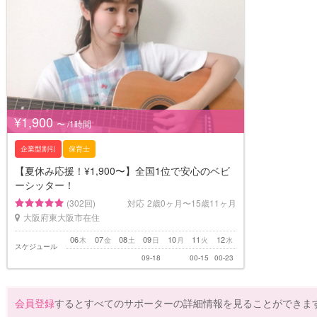
¥1,900
〜 /1時間
企業型割引
保育士
【夏休み応援！¥1,900〜】全国1位で安心のベビ
ーシッター！
(302回)
対応
2歳0ヶ月〜15歳11ヶ月
大阪府東大阪市在住
06
07
08
09
10
11
12
木
金
土
日
月
火
水
スケジュール
09-18
00-15
00-23
会員登録
するとすべてのサポーターの詳細情報を見ることができま