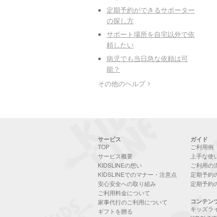
定期予約ができるサポーター
の探し方
サポート場所を自宅以外で依
頼したい
病児でも当日急な依頼は可
能？
その他のヘルプ
サービス
ガイド
TOP
ご利用例
サービス概要
上手な使
KIDSLINEの想い
ご利用の
KIDSLINEでのマナー・注意点
定期予約
安心安全への取り組み
定期予約
ご利用料金について
コンテン
家事代行のご利用について
キッズラ
ギフトを贈る