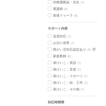
幼稚園教諭・先生
(1)
看護師
(0)
産後ドゥーラ
(0)
サポート内容
送迎対応
(1)
お泊り保育
(1)
障がい児対応認定あり
(0)
家庭教師
(0)
保けいこ：英語
(1)
保けいこ：音楽
(1)
保けいこ：スポーツ
(1)
保けいこ：絵・工作
(1)
保けいこ：その他
(1)
対応時間帯