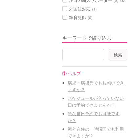
注目の新人サポーター
(0)
外国語対応
(1)
準育児師
(0)
キーワードで絞り込む
ヘルプ
病児・病後児でもお願いでき
ますか？
スケジュールが入っていない
日は予約できませんか？
急な当日予約でも可能です
か？
海外在住の一時帰国でも利用
できますか？