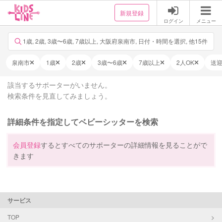
新規登録
ログイン
メニュー
1歳, 2歳, 3歳〜6歳, 7歳以上, 大阪府泉南市, 日付・時間を選択, 他15件
泉南市
1歳
2歳
3歳〜6歳
7歳以上
2人OK
送
該当するサポーターがいません。
検索条件を見直してみましょう。
詳細条件を指定してベビーシッターを検索
会員登録
するとすべてのサポーターの詳細情報を見ることがで
きます
サービス
TOP