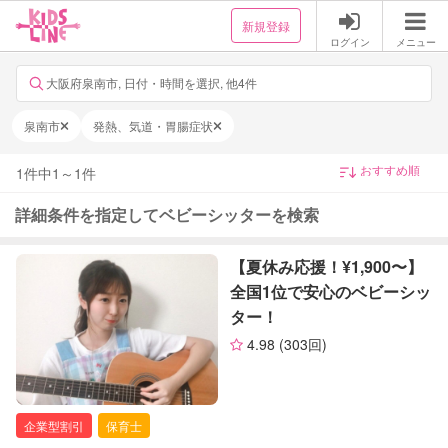
新規登録
ログイン
メニュー
大阪府泉南市, 日付・時間を選択, 他4件
泉南市
発熱、気道・胃腸症状
1
件中
1
～
1
件
詳細条件を指定してベビーシッターを検索
【夏休み応援！¥1,900〜】
全国1位で安心のベビーシッ
ター！
4.98
(303回)
企業型割引
保育士