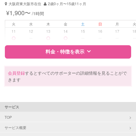
大阪府東大阪市在住
2歳0ヶ月〜15歳11ヶ月
¥1,900〜
/1時間
火
水
木
金
土
日
月
11
12
13
14
15
16
17
1
ー
ー
ー
ー
料金・特徴を表示
特徴
料金
レビュー
会員登録
するとすべてのサポーターの詳細情報を見ることがで
きます
サポートの特徴
資格
企業型割引対象(旧内閣府補助対象)
サービス
自治体届出済ベビーシッター
保育士
TOP
幼稚園教諭
サービス概要
対応可能/特徴
送迎サポート