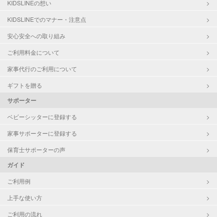
KIDSLINEの想い
早朝対応
KIDSLINEでのマナー・注意点
夜間対応
お泊まり保育
安心安全への取り組み
外国語対応
ご利用料金について
子育て経験
家事代行のご利用について
病児対応
病児、病後児、ともに可能
ギフトを贈る
障がい児対応
対応可否は個別に相談
サポーター
ベビーシッターに登録する
レッスン
英語レッスン
音楽レッスン
家事サポーターに登録する
スポーツレッスン
保育士サポーターの声
絵・工作レッスン
ガイド
その他
ご利用例
定期予約
可能
上手な使い方
お子様の撮影
対応可能
ご利用の流れ