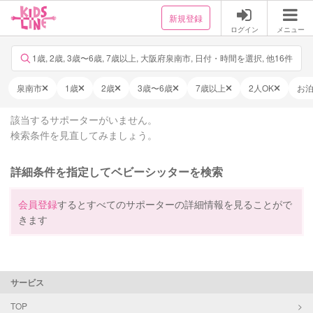
新規登録
ログイン
メニュー
1歳, 2歳, 3歳〜6歳, 7歳以上, 大阪府泉南市, 日付・時間を選択, 他16件
泉南市
1歳
2歳
3歳〜6歳
7歳以上
2人OK
お
該当するサポーターがいません。
検索条件を見直してみましょう。
詳細条件を指定してベビーシッターを検索
会員登録
するとすべてのサポーターの詳細情報を見ることがで
きます
サービス
TOP