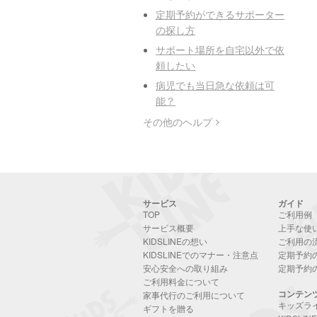
定期予約ができるサポーター
の探し方
サポート場所を自宅以外で依
頼したい
病児でも当日急な依頼は可
能？
その他のヘルプ
サービス
ガイド
TOP
ご利用例
サービス概要
上手な使
KIDSLINEの想い
ご利用の
KIDSLINEでのマナー・注意点
定期予約
安心安全への取り組み
定期予約
ご利用料金について
コンテン
家事代行のご利用について
キッズラ
ギフトを贈る