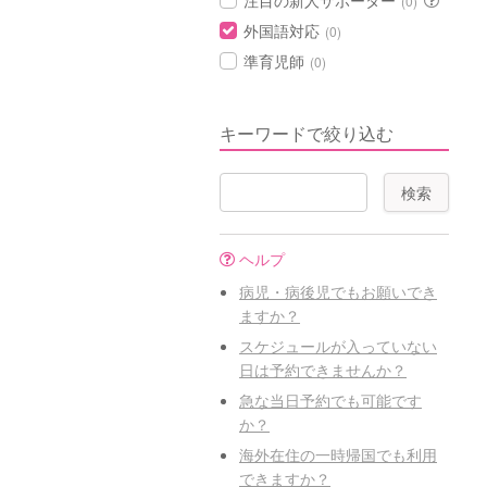
注目の新人サポーター
(0)
外国語対応
(0)
準育児師
(0)
キーワードで絞り込む
ヘルプ
病児・病後児でもお願いでき
ますか？
スケジュールが入っていない
日は予約できませんか？
急な当日予約でも可能です
か？
海外在住の一時帰国でも利用
できますか？