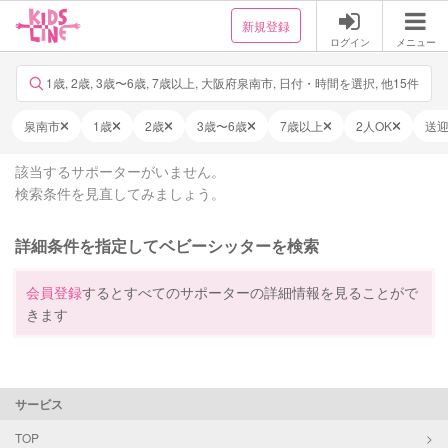
新規登録
ログイン
メニュー
1歳, 2歳, 3歳〜6歳, 7歳以上, 大阪府泉南市, 日付・時間を選択, 他15件
泉南市
1歳
2歳
3歳〜6歳
7歳以上
2人OK
送
該当するサポーターがいません。
検索条件を見直してみましょう。
詳細条件を指定してベビーシッターを検索
会員登録
するとすべてのサポーターの詳細情報を見ることがで
きます
サービス
TOP