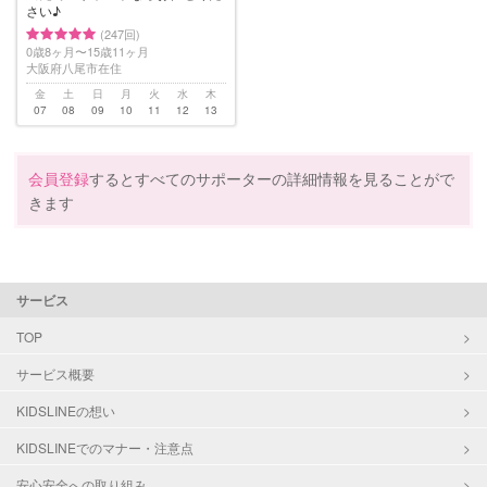
さい♪
(247回)
0歳8ヶ月〜15歳11ヶ月
大阪府八尾市在住
金
土
日
月
火
水
木
07
08
09
10
11
12
13
会員登録
するとすべてのサポーターの詳細情報を見ることがで
きます
サービス
TOP
サービス概要
KIDSLINEの想い
KIDSLINEでのマナー・注意点
安心安全への取り組み