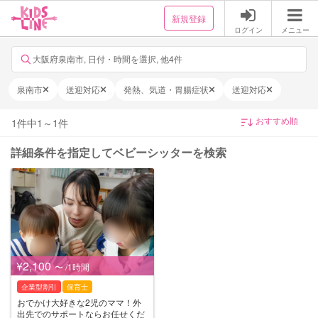
新規登録
ログイン
メニュー
大阪府泉南市, 日付・時間を選択, 他4件
泉南市
送迎対応
発熱、気道・胃腸症状
送迎対応
1
件中
1
～
1
件
詳細条件を指定してベビーシッターを検索
¥2,100
〜 /1時間
企業型割引
保育士
おでかけ大好きな2児のママ！外
出先でのサポートならお任せくだ