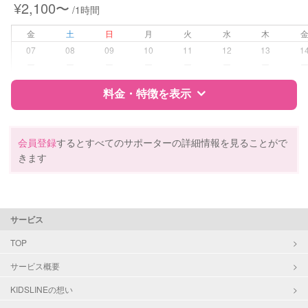
¥2,100〜
/1時間
対応可能/特徴
夜間対応
金
土
日
月
火
水
木
07
08
09
10
11
12
13
1
病児対応
病児、病後児、ともに可能
ー
ー
ー
ー
ー
ー
ー
料金・特徴を表示
障がい児対応
対応可否は個別に相談
レッスン
絵・工作レッスン
特徴
料金
レビュー
会員登録
するとすべてのサポーターの詳細情報を見ることがで
きます
定期予約
可能
サポートの特徴
お子様の撮影
対応可能
資格
企業型割引対象(旧内閣府補助対象)
（定期特典）
サービス
自治体届出済ベビーシッター
保育士
TOP
幼稚園教諭
サービス概要
対応可能/特徴
送迎サポート
KIDSLINEの想い
子育て経験