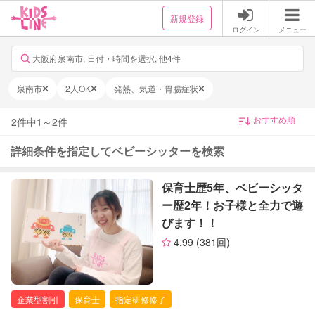
新規登録
ログイン
メニュー
大阪府泉南市, 日付・時間を選択, 他4件
泉南市
2人OK
発熱、気道・胃腸症状
2
件中
1
～
2
件
詳細条件を指定してベビーシッターを検索
保育士歴5年、ベビーシッタ
ー歴2年！お子様と全力で遊
びます！！
4.99
(381回)
企業型割引
保育士
指定研修修了