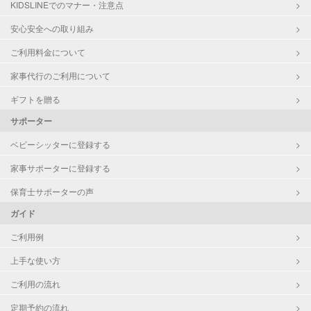
KIDSLINEでのマナー・注意点
病児対応
病児、病後児、ともに可能
安心安全への取り組み
ご利用料金について
障がい児対応
対応可否は個別に相談
家事代行のご利用について
レッスン
スポーツレッスン
ギフトを贈る
絵・工作レッスン
サポーター
その他
ベビーシッターに登録する
定期予約
可能
家事サポーターに登録する
お子様の撮影
対応可能
保育士サポーターの声
（定期特典）
ガイド
ご利用例
上手な使い方
ご利用の流れ
定期予約の流れ