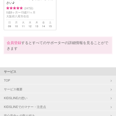
さい♪
(247回)
0歳8ヶ月〜15歳11ヶ月
大阪府八尾市在住
日
月
火
水
木
金
土
09
10
11
12
13
14
15
会員登録
するとすべてのサポーターの詳細情報を見ることがで
きます
サービス
TOP
サービス概要
KIDSLINEの想い
KIDSLINEでのマナー・注意点
安心安全への取り組み