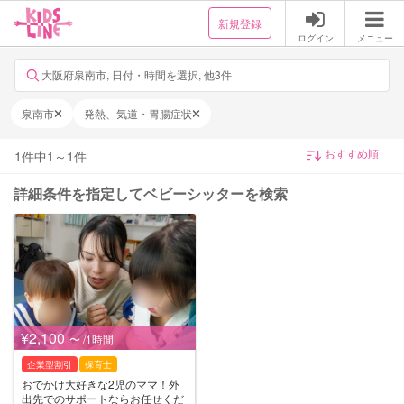
新規登録
ログイン
メニュー
大阪府泉南市, 日付・時間を選択, 他3件
泉南市
発熱、気道・胃腸症状
1
件中
1
～
1
件
詳細条件を指定してベビーシッターを検索
¥2,100
〜 /1時間
企業型割引
保育士
おでかけ大好きな2児のママ！外
出先でのサポートならお任せくだ