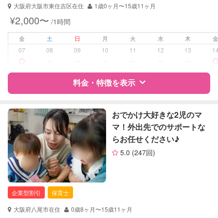
大阪府大阪市東住吉区在住
1歳0ヶ月〜15歳11ヶ月
¥2,000〜
/1時間
金
土
日
月
火
水
木
07
08
09
10
11
12
13
1
ー
ー
ー
ー
ー
ー
料金・特徴を表示
特徴
料金
レビュー
おでかけ大好きな2児のマ
マ！外出先でのサポートな
らお任せください♪
サポートの特徴
5.0
(247回)
資格
企業型割引対象(旧内閣府補助対象)
自治体届出済ベビーシッター
保育士
企業型割引
保育士
幼稚園教諭
全国保育サービス協会(ACSA)認定ベ
大阪府八尾市在住
0歳8ヶ月〜15歳11ヶ月
ビーシッター