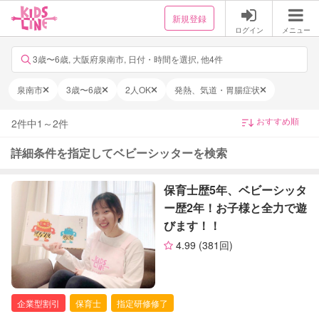
新規登録
ログイン
メニュー
3歳〜6歳, 大阪府泉南市, 日付・時間を選択, 他4件
泉南市
3歳〜6歳
2人OK
発熱、気道・胃腸症状
2
件中
1
～
2
件
詳細条件を指定してベビーシッターを検索
保育士歴5年、ベビーシッタ
ー歴2年！お子様と全力で遊
びます！！
4.99
(381回)
企業型割引
保育士
指定研修修了