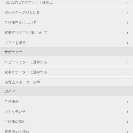
KIDSLINEでのマナー・注意点
病児対応
病児、病後児、ともに可能
安心安全への取り組み
ご利用料金について
障がい児対応
対応可否は個別に相談
家事代行のご利用について
レッスン
スポーツレッスン
ギフトを贈る
絵・工作レッスン
サポーター
その他
ベビーシッターに登録する
定期予約
可能
家事サポーターに登録する
お子様の撮影
対応可能
保育士サポーターの声
（定期特典）
ガイド
ご利用例
上手な使い方
ご利用の流れ
定期予約の流れ