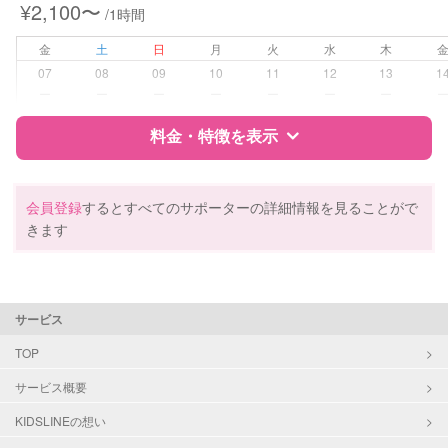
¥2,100〜
/1時間
対応可能/特徴
夜間対応
金
土
日
月
火
水
木
07
08
09
10
11
12
13
1
病児対応
病児、病後児、ともに可能
ー
ー
ー
ー
ー
ー
ー
料金・特徴を表示
障がい児対応
対応可否は個別に相談
レッスン
絵・工作レッスン
特徴
料金
レビュー
会員登録
するとすべてのサポーターの詳細情報を見ることがで
きます
定期予約
可能
サポートの特徴
お子様の撮影
対応可能
資格
企業型割引対象(旧内閣府補助対象)
（定期特典）
サービス
自治体届出済ベビーシッター
保育士
TOP
幼稚園教諭
サービス概要
対応可能/特徴
送迎サポート
KIDSLINEの想い
子育て経験