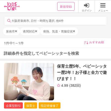
新規登録
ログイン
メニュー
大阪府泉南市, 日付・時間を選択, 他4件
泉南市
夜間対応
発熱、気道・胃腸症状
1
件中
1
～
1
件
詳細条件を指定してベビーシッターを検索
保育士歴5年、ベビーシッタ
ー歴2年！お子様と全力で遊
びます！！
4.99
(382回)
企業型割引
保育士
指定研修修了