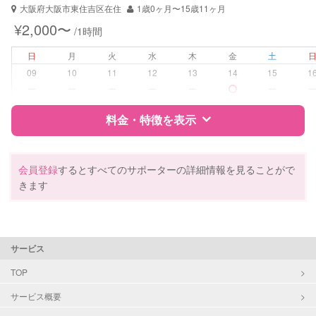
大阪府大阪市東住吉区在住
1歳0ヶ月〜15歳11ヶ月
¥2,000〜
/1時間
日
月
火
水
木
金
土
09
10
11
12
13
14
15
1
ー
ー
ー
ー
ー
ー
料金・特徴を表示
特徴
料金
レビュー
会員登録
するとすべてのサポーターの詳細情報を見ることがで
きます
サポートの特徴
資格
企業型割引対象(旧内閣府補助対象)
サービス
自治体届出済ベビーシッター
保育士
TOP
幼稚園教諭
サービス概要
全国保育サービス協会(ACSA)認定ベ
ビーシッター