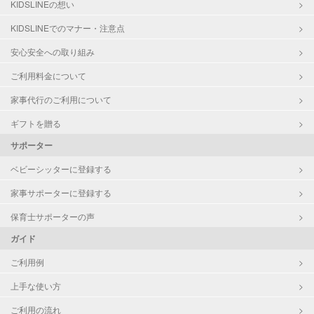
KIDSLINEの想い
KIDSLINEでのマナー・注意点
対応可能/特徴
夜間対応
安心安全への取り組み
病児対応
病児、病後児、ともに可能
ご利用料金について
障がい児対応
対応可否は個別に相談
家事代行のご利用について
ギフトを贈る
レッスン
絵・工作レッスン
サポーター
定期予約
可能
ベビーシッターに登録する
家事サポーターに登録する
お子様の撮影
対応可能
（定期特典）
保育士サポーターの声
ガイド
ご利用例
上手な使い方
ご利用の流れ