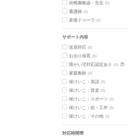
幼稚園教諭・先生
(0)
看護師
(0)
産後ドゥーラ
(0)
サポート内容
送迎対応
(0)
お泊り保育
(0)
障がい児対応認定あり
(0)
家庭教師
(0)
保けいこ：英語
(0)
保けいこ：音楽
(0)
保けいこ：スポーツ
(0)
保けいこ：絵・工作
(0)
保けいこ：その他
(0)
対応時間帯