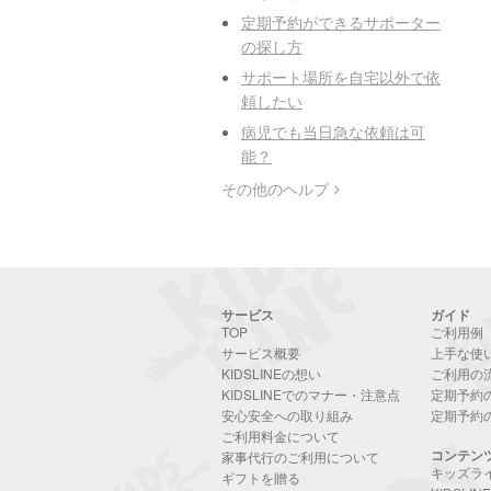
定期予約ができるサポーター
の探し方
サポート場所を自宅以外で依
頼したい
病児でも当日急な依頼は可
能？
その他のヘルプ
サービス
ガイド
TOP
ご利用例
サービス概要
上手な使
KIDSLINEの想い
ご利用の
KIDSLINEでのマナー・注意点
定期予約
安心安全への取り組み
定期予約
ご利用料金について
コンテン
家事代行のご利用について
キッズラ
ギフトを贈る