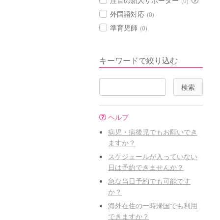
注目の新人サポーター
(0)
外国語対応
(0)
準育児師
(0)
キーワードで絞り込む
ヘルプ
病児・病後児でもお願いでき
ますか？
スケジュールが入っていない
日は予約できませんか？
急な当日予約でも可能です
か？
海外在住の一時帰国でも利用
できますか？