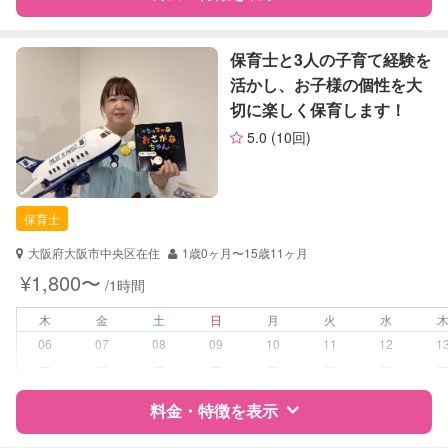
レッスン
なし
特徴
料金
レビュー
保育士と3人の子育て経験を
定期予約
お引き受けしていません
活かし、お子様の個性を大
切に楽しく保育します！
お子様の撮影
対応不可
サポートの特徴
（定期特典）
5.0
(10回)
資格
企業型割引対象(旧内閣府補助対象)
自治体届出済ベビーシッター
保育士
保育士
幼稚園教諭
大阪府大阪市中央区在住
1歳0ヶ月〜15歳11ヶ月
対応可能/特徴
送迎サポート
¥1,800〜
/1時間
夜間対応
木
金
土
日
月
火
水
病児対応
病児、病後児、ともに不可
06
07
08
09
10
11
12
1
ー
ー
ー
ー
ー
ー
ー
障がい児対応
対応可否は個別に相談
料金・特徴を表示
レッスン
なし