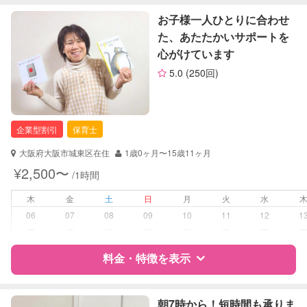
特徴
料金
レビュー
お子様一人ひとりに合わせ
定期予約
お引き受けしていません
た、あたたかいサポートを
心がけています
お子様の撮影
対応不可
サポートの特徴
（定期特典）
5.0
(250回)
資格
自治体届出済ベビーシッター
保育士
企業型割引
保育士
対応可能/特徴
送迎サポート
早朝対応
大阪府大阪市城東区在住
1歳0ヶ月〜15歳11ヶ月
子育て経験
¥2,500〜
/1時間
病児対応
病児、病後児、ともに不可
木
金
土
日
月
火
水
06
07
08
09
10
11
12
1
障がい児対応
対応可否は個別に相談
ー
ー
ー
ー
ー
ー
ー
料金・特徴を表示
レッスン
なし
定期予約
可能
特徴
料金
レビュー
朝7時から！短時間も承りま