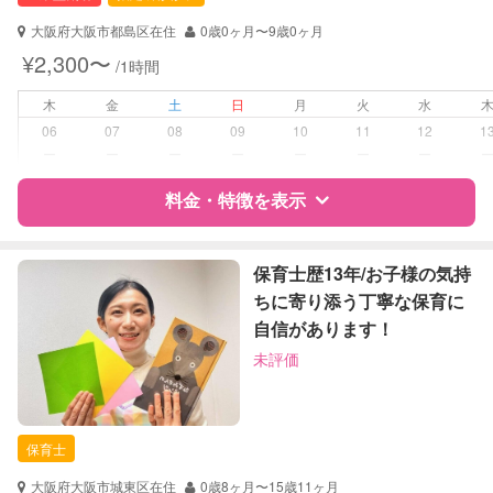
大阪府大阪市都島区在住
0歳0ヶ月〜9歳0ヶ月
対応可能/特徴
送迎サポート
¥2,300〜
/1時間
早朝対応
夜間対応
木
金
土
日
月
火
水
お泊まり保育
06
07
08
09
10
11
12
1
子育て経験
ー
ー
ー
ー
ー
ー
ー
病児対応
料金・特徴を表示
病児、病後児、ともに不可
障がい児対応
対応可否は個別に相談
特徴
料金
レビュー
保育士歴13年/お子様の気持
ちに寄り添う丁寧な保育に
レッスン
なし
自信があります！
サポートの特徴
定期予約
可能
未評価
資格
企業型割引対象(旧内閣府補助対象)
自治体届出済ベビーシッター
お子様の撮影
対応可能
幼稚園教諭
（定期特典）
保育士
準育児師
ドゥーラ協会認定産後ドゥーラ
大阪府大阪市城東区在住
0歳8ヶ月〜15歳11ヶ月