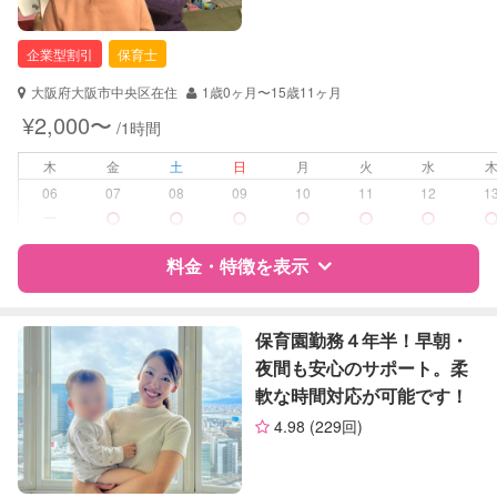
自治体届出済ベビーシッター
保育士
企業型割引
保育士
幼稚園教諭
大阪府大阪市中央区在住
1歳0ヶ月〜15歳11ヶ月
対応可能/特徴
送迎サポート
¥2,000〜
/1時間
早朝対応
夜間対応
木
金
土
日
月
火
水
お泊まり保育
06
07
08
09
10
11
12
1
ー
病児対応
病児、病後児、ともに可能
料金・特徴を表示
障がい児対応
対応可否は個別に相談
特徴
料金
レビュー
保育園勤務４年半！早朝・
レッスン
なし
夜間も安心のサポート。柔
軟な時間対応が可能です！
定期予約
お引き受けしていません
サポートの特徴
4.98
(229回)
お子様の撮影
対応不可
資格
企業型割引対象(旧内閣府補助対象)
（定期特典）
自治体届出済ベビーシッター