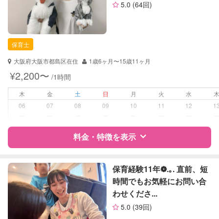
5.0
(64回)
お子様の撮影
対応不可
資格
企業型割引対象(旧内閣府補助対象)
（定期特典）
自治体届出済ベビーシッター
保育士
保育士
幼稚園教諭
大阪府大阪市都島区在住
1歳6ヶ月〜15歳11ヶ月
対応可能/特徴
送迎サポート
¥2,200〜
/1時間
早朝対応
夜間対応
木
金
土
日
月
火
水
06
07
08
09
10
11
12
1
病児対応
病児、病後児、ともに不可
ー
ー
ー
ー
ー
ー
ー
料金・特徴を表示
障がい児対応
対応可否は個別に相談
レッスン
なし
特徴
料金
レビュー
保育経験11年❁.｡. 直前、短
時間でもお気軽にお問い合
定期予約
お引き受けしていません
わせくださ...
サポートの特徴
5.0
(39回)
お子様の撮影
対応不可
資格
自治体届出済ベビーシッター
（定期特典）