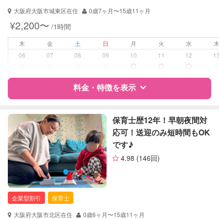
対応可能/特徴
早朝対応
大阪府大阪市城東区在住
0歳7ヶ月〜15歳11ヶ月
夜間対応
¥2,200〜
/1時間
病児対応
病児、病後児、ともに不可
木
金
土
日
月
火
水
06
07
08
09
10
11
12
1
障がい児対応
対応可否は個別に相談
ー
ー
ー
ー
料金・特徴を表示
レッスン
なし
定期予約
可能
特徴
料金
レビュー
保育士歴12年！早朝夜間対
応可！送迎のみ短時間もOK
お子様の撮影
対応可能
です♪
（定期特典）
サポートの特徴
4.98
(146回)
資格
自治体届出済ベビーシッター
保育士
企業型割引
保育士
対応可能/特徴
送迎サポート
早朝対応
大阪府大阪市北区在住
0歳6ヶ月〜15歳11ヶ月