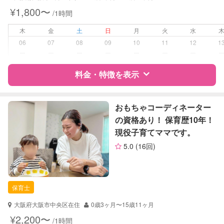
¥1,800〜
/1時間
対応可能/特徴
早朝対応
夜間対応
木
金
土
日
月
火
水
子育て経験
06
07
08
09
10
11
12
1
ー
ー
ー
ー
ー
ー
ー
病児対応
病児、病後児、ともに不可
料金・特徴を表示
障がい児対応
対応可否は個別に相談
特徴
料金
レビュー
おもちゃコーディネーター
レッスン
なし
の資格あり！ 保育歴10年！
現役子育てママです。
定期予約
お引き受けしていません
サポートの特徴
5.0
(16回)
資格
自治体届出済ベビーシッター
お子様の撮影
対応不可
保育士
（定期特典）
幼稚園教諭
保育士
対応可能/特徴
送迎サポート
大阪府大阪市中央区在住
0歳3ヶ月〜15歳11ヶ月
¥2,200〜
/1時間