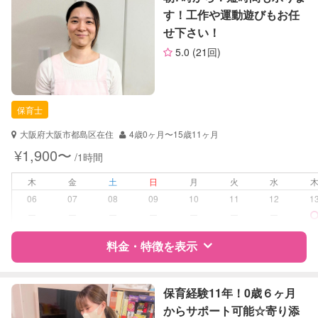
す！工作や運動遊びもお任
お子様の撮影
対応可能
せ下さい！
サポートの特徴
（定期特典）
5.0
(21回)
資格
企業型割引対象(旧内閣府補助対象)
自治体届出済ベビーシッター
保育士
保育士
幼稚園教諭
大阪府大阪市都島区在住
4歳0ヶ月〜15歳11ヶ月
対応可能/特徴
送迎サポート
¥1,900〜
/1時間
早朝対応
夜間対応
木
金
土
日
月
火
水
子育て経験
06
07
08
09
10
11
12
1
ー
ー
ー
ー
ー
ー
ー
病児対応
病児、病後児、ともに不可
料金・特徴を表示
障がい児対応
対応可否は個別に相談
特徴
料金
レビュー
保育経験11年！0歳６ヶ月
レッスン
音楽レッスン
からサポート可能☆寄り添
スポーツレッスン