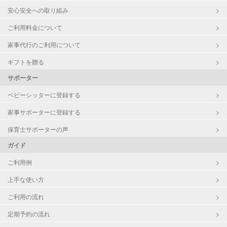
安心安全への取り組み
障がい児対応
対応可否は個別に相談
ご利用料金について
家事代行のご利用について
レッスン
なし
ギフトを贈る
定期予約
お引き受けしていません
サポーター
お子様の撮影
対応不可
ベビーシッターに登録する
（定期特典）
家事サポーターに登録する
保育士サポーターの声
ガイド
ご利用例
上手な使い方
ご利用の流れ
定期予約の流れ