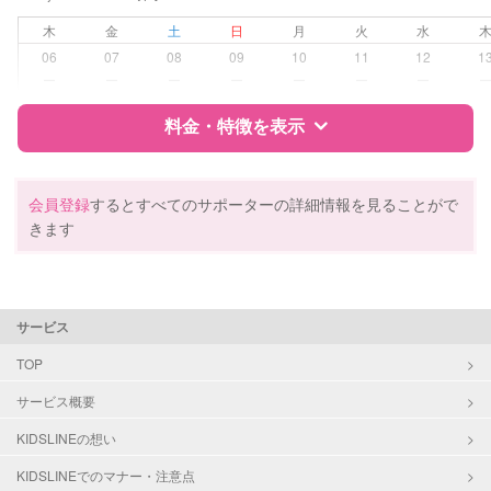
病児対応
病児、病後児、ともに不可
木
金
土
日
月
火
水
障がい児対応
対応可否は個別に相談
06
07
08
09
10
11
12
1
ー
ー
ー
ー
ー
ー
ー
レッスン
なし
料金・特徴を表示
定期予約
可能
特徴
料金
レビュー
会員登録
するとすべてのサポーターの詳細情報を見ることがで
お子様の撮影
対応不可
きます
（定期特典）
サポートの特徴
資格
自治体届出済ベビーシッター
サービス
保育士
幼稚園教諭
TOP
サービス概要
対応可能/特徴
送迎サポート
子育て経験
KIDSLINEの想い
KIDSLINEでのマナー・注意点
病児対応
病児、病後児、ともに不可