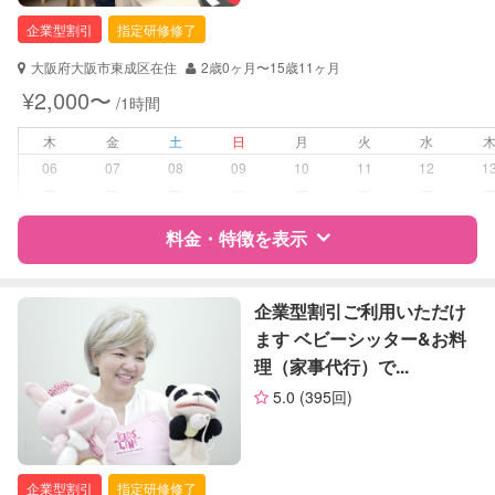
保育士
企業型割引
指定研修修了
幼稚園教諭
大阪府大阪市東成区在住
2歳0ヶ月〜15歳11ヶ月
対応可能/特徴
送迎サポート
¥2,000〜
/1時間
早朝対応
夜間対応
木
金
土
日
月
火
水
お泊まり保育
06
07
08
09
10
11
12
1
ー
ー
ー
ー
ー
ー
ー
病児対応
病児、病後児、ともに不可
料金・特徴を表示
障がい児対応
対応可否は個別に相談
特徴
料金
レビュー
企業型割引ご利用いただけ
レッスン
音楽レッスン
ます ベビーシッター&お料
理（家事代行）で...
定期予約
お引き受けしていません
サポートの特徴
5.0
(395回)
資格
企業型割引対象(旧内閣府補助対象)
お子様の撮影
対応不可
自治体届出済ベビーシッター
（定期特典）
全国保育サービス協会(ACSA)認定ベ
企業型割引
指定研修修了
ビーシッター