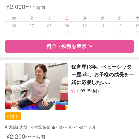
夜間対応
¥2,000〜
/1時間
お泊まり保育
木
金
土
日
月
火
水
病児対応
病児、病後児、ともに不可
06
07
08
09
10
11
12
1
ー
ー
障がい児対応
対応可否は個別に相談
料金・特徴を表示
レッスン
絵・工作レッスン
その他
特徴
料金
レビュー
保育歴13年、ベビーシッタ
ー歴5年、お子様の成長を一
定期予約
可能
緒に応援したい...
サポートの特徴
お子様の撮影
対応可能
4.98
(54回)
（定期特典）
資格
企業型割引対象(旧内閣府補助対象)
自治体届出済ベビーシッター
保育士
保育士
幼稚園教諭
大阪府大阪市都島区在住
0歳2ヶ月〜15歳11ヶ月
対応可能/特徴
送迎サポート
¥2,200〜
/1時間