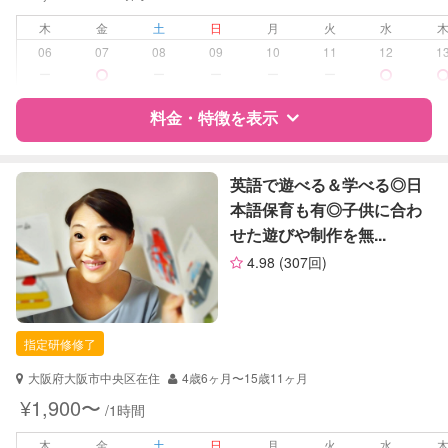
早朝対応
夜間対応
木
金
土
日
月
火
水
お泊まり保育
06
07
08
09
10
11
12
1
ー
ー
ー
ー
ー
病児対応
病児、病後児、ともに不可
料金・特徴を表示
障がい児対応
対応可否は個別に相談
特徴
料金
レビュー
英語で遊べる＆学べる◎日
レッスン
なし
本語保育も有◎子供に合わ
せた遊びや制作を無...
定期予約
お引き受けしていません
サポートの特徴
4.98
(307回)
お子様の撮影
対応不可
資格
自治体届出済ベビーシッター
（定期特典）
保育士
指定研修修了
対応可能/特徴
子育て経験
大阪府大阪市中央区在住
4歳6ヶ月〜15歳11ヶ月
病児対応
病児、病後児、ともに不可
¥1,900〜
/1時間
障がい児対応
木
金
土
日
月
火
水
対応可否は個別に相談