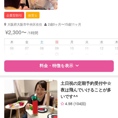
保育士
幼稚園教諭
企業型割引
保育士
対応可能/特徴
送迎サポート
大阪府大阪市中央区在住
2歳0ヶ月〜15歳11ヶ月
早朝対応
¥2,300〜
/1時間
夜間対応
木
金
土
日
月
火
水
病児対応
病児、病後児、ともに不可
06
07
08
09
10
11
12
1
ー
ー
ー
ー
ー
ー
障がい児対応
対応可否は個別に相談
料金・特徴を表示
レッスン
音楽レッスン
スポーツレッスン
特徴
料金
レビュー
土日祝の定期予約受付中☆
絵・工作レッスン
夜は飛んでいけることが多
いです^^
定期予約
お引き受けしていません
サポートの特徴
4.98
(104回)
お子様の撮影
対応不可
資格
企業型割引対象(旧内閣府補助対象)
（定期特典）
自治体届出済ベビーシッター