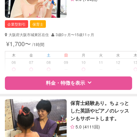
企業型割引
保育士
大阪府大阪市城東区在住
3歳0ヶ月〜15歳11ヶ月
¥1,700〜
/1時間
木
金
土
日
月
火
水
06
07
08
09
10
11
12
1
ー
ー
ー
料金・特徴を表示
特徴
料金
レビュー
保育士経験あり。ちょっと
した英語やピアノのレッス
ンもサポートします。
サポートの特徴
5.0
(4111回)
資格
企業型割引対象(旧内閣府補助対象)