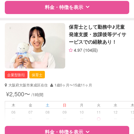
対応可否は個別に相談
料金・特徴を表示
レッスン
なし
特徴
料金
レビュー
保育士として勤務中♪児童
定期予約
可能
発達支援・放課後等デイサ
ービスでの経験あり！
お子様の撮影
対応可能
サポートの特徴
（定期特典）
4.97
(104回)
資格
企業型割引対象(旧内閣府補助対象)
自治体届出済ベビーシッター
保育士
企業型割引
保育士
対応可能/特徴
送迎サポート
大阪府大阪市東成区在住
1歳0ヶ月〜15歳11ヶ月
早朝対応
¥2,500〜
/1時間
夜間対応
木
金
土
日
月
火
水
病児対応
病児、病後児、ともに不可
06
07
08
09
10
11
12
1
ー
ー
ー
ー
ー
ー
障がい児対応
対応可否は個別に相談
料金・特徴を表示