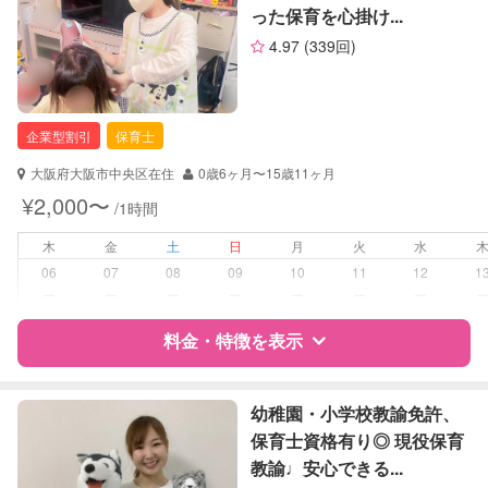
絵・工作レッスン
った保育を心掛け...
サポートの特徴
その他
4.97
(339回)
資格
自治体届出済ベビーシッター
定期予約
可能
保育士
幼稚園教諭
企業型割引
保育士
お子様の撮影
対応可能
（定期特典）
対応可能/特徴
送迎サポート
大阪府大阪市中央区在住
0歳6ヶ月〜15歳11ヶ月
早朝対応
¥2,000〜
/1時間
夜間対応
木
金
土
日
月
火
水
病児対応
病児、病後児、ともに不可
06
07
08
09
10
11
12
1
ー
ー
ー
ー
ー
ー
ー
障がい児対応
対応可否は個別に相談
料金・特徴を表示
レッスン
スポーツレッスン
絵・工作レッスン
特徴
料金
レビュー
幼稚園・小学校教諭免許、
保育士資格有り◎ 現役保育
定期予約
可能
教諭♩安心できる...
サポートの特徴