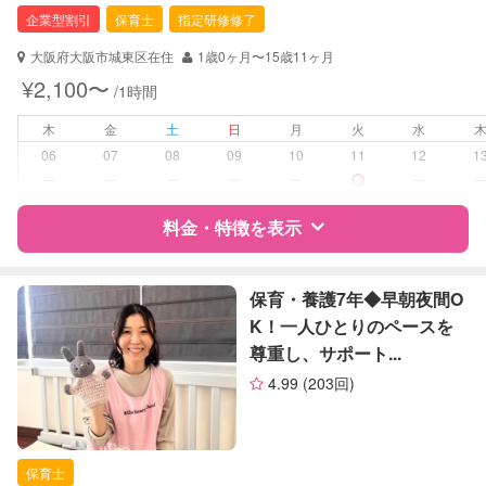
保育士
企業型割引
保育士
指定研修修了
対応可能/特徴
送迎サポート
大阪府大阪市城東区在住
1歳0ヶ月〜15歳11ヶ月
外国語対応
¥2,100〜
/1時間
病児対応
病児、病後児、ともに不可
木
金
土
日
月
火
水
06
07
08
09
10
11
12
1
障がい児対応
対応可否は個別に相談
ー
ー
ー
ー
ー
ー
料金・特徴を表示
レッスン
英語レッスン
音楽レッスン
特徴
料金
レビュー
保育・養護7年◆早朝夜間O
定期予約
可能
K！一人ひとりのペースを
尊重し、サポート...
お子様の撮影
対応可能
サポートの特徴
（定期特典）
4.99
(203回)
資格
企業型割引対象(旧内閣府補助対象)
自治体届出済ベビーシッター
保育士
保育士