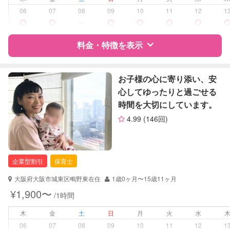
06
07
08
09
10
11
12
1
ー
レッスン
英語レッスン
絵・工作レッスン
料金・特徴を表示
その他
定期予約
お引き受けしていません
特徴
料金
レビュー
お子様の心に寄り添い、安
心してゆったりと過ごせる
お子様の撮影
対応不可
時間を大切にしています。
（定期特典）
サポートの特徴
4.99
(146回)
資格
自治体届出済ベビーシッター
対応可能/特徴
夜間対応
企業型割引
保育士
お泊まり保育
外国語対応
大阪府大阪市城東区鴫野東在住
1歳0ヶ月〜15歳11ヶ月
¥1,900〜
/1時間
病児対応
病児、病後児、ともに不可
木
金
土
日
月
火
水
障がい児対応
対応可否は個別に相談
06
07
08
09
10
11
12
1