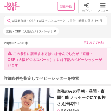
新規登録
ログイン
メニュー
大阪府京橋・OBP（大阪ビジネスパーク）, 日付・時間を選択, 他1件
京橋・OBP（大阪ビジネスパーク）
20
件中
1
～
20
件
この条件に該当する方はいませんでしたが「京橋・
OBP（大阪ビジネスパーク）」には下記のベビーシッターが
います
詳細条件を指定してベビーシッターを検索
単発のみの早朝・昼間・夜
間可能 メッセージにて仮押
さえ推奨中！
5.0
(764回)