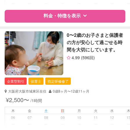
ー
ー
ー
ー
ー
ー
ー
レッスン
英語レッスン
料金・特徴を表示
定期予約
可能
特徴
料金
レビュー
0〜2歳のお子さまと保護者
お子様の撮影
対応不可
の方が安心して過ごせる時
（定期特典）
間を大切にしています。
サポートの特徴
4.99
(596回)
資格
企業型割引対象(旧内閣府補助対象)
自治体届出済ベビーシッター
保育士
企業型割引
保育士
指定研修修了
幼稚園教諭
大阪府大阪市城東区在住
0歳8ヶ月〜12歳11ヶ月
対応可能/特徴
送迎サポート
¥2,500〜
/1時間
夜間対応
木
金
土
日
月
火
水
病児対応
病児、病後児、ともに不可
06
07
08
09
10
11
12
1
ー
ー
ー
ー
ー
ー
ー
障がい児対応