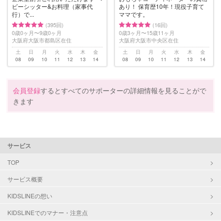
ビーシッター&お料理（家事代
あり！ 保育歴10年！現役子育て
行）で...
ママです。
(395回)
(16回)
0歳0ヶ月〜9歳0ヶ月
0歳3ヶ月〜15歳11ヶ月
大阪府大阪市都島区在住
大阪府大阪市中央区在住
土
日
月
火
水
木
金
土
日
月
火
水
木
金
08
09
10
11
12
13
14
08
09
10
11
12
13
14
会員登録
するとすべてのサポーターの詳細情報を見ることがで
きます
サービス
TOP
サービス概要
KIDSLINEの想い
KIDSLINEでのマナー・注意点