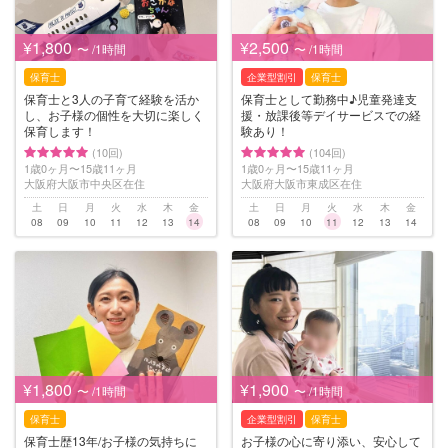
¥1,800
¥2,500
〜 /1時間
〜 /1時間
保育士
企業型割引
保育士
保育士と3人の子育て経験を活か
保育士として勤務中♪児童発達支
し、お子様の個性を大切に楽しく
援・放課後等デイサービスでの経
保育します！
験あり！
(10回)
(104回)
1歳0ヶ月〜15歳11ヶ月
1歳0ヶ月〜15歳11ヶ月
大阪府大阪市中央区在住
大阪府大阪市東成区在住
土
日
月
火
水
木
金
土
日
月
火
水
木
金
08
09
10
11
12
13
14
08
09
10
11
12
13
14
¥1,800
¥1,900
〜 /1時間
〜 /1時間
保育士
企業型割引
保育士
保育士歴13年/お子様の気持ちに
お子様の心に寄り添い、安心して