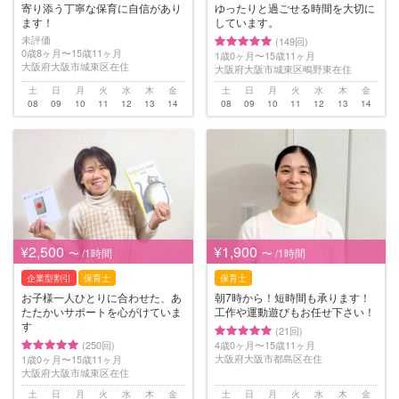
寄り添う丁寧な保育に自信があり
ゆったりと過ごせる時間を大切に
ます！
しています。
未評価
(149回)
0歳8ヶ月〜15歳11ヶ月
1歳0ヶ月〜15歳11ヶ月
大阪府大阪市城東区在住
大阪府大阪市城東区鴫野東在住
土
日
月
火
水
木
金
土
日
月
火
水
木
金
08
09
10
11
12
13
14
08
09
10
11
12
13
14
¥2,500
¥1,900
〜 /1時間
〜 /1時間
企業型割引
保育士
保育士
お子様一人ひとりに合わせた、あ
朝7時から！短時間も承ります！
たたかいサポートを心がけていま
工作や運動遊びもお任せ下さい！
す
(21回)
(250回)
4歳0ヶ月〜15歳11ヶ月
大阪府大阪市都島区在住
1歳0ヶ月〜15歳11ヶ月
大阪府大阪市城東区在住
土
日
月
火
水
木
金
土
日
月
火
水
木
金