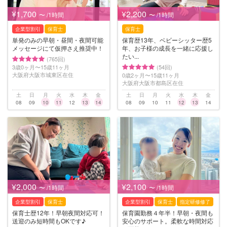
¥1,700
¥2,200
〜 /1時間
〜 /1時間
企業型割引
保育士
保育士
単発のみの早朝・昼間・夜間可能
保育歴13年、ベビーシッター歴5
メッセージにて仮押さえ推奨中！
年、お子様の成長を一緒に応援し
たい...
(765回)
3歳0ヶ月〜15歳11ヶ月
(54回)
大阪府大阪市城東区在住
0歳2ヶ月〜15歳11ヶ月
大阪府大阪市都島区在住
土
日
月
火
水
木
金
土
日
月
火
水
木
金
08
09
10
11
12
13
14
08
09
10
11
12
13
14
¥2,000
¥2,100
〜 /1時間
〜 /1時間
企業型割引
保育士
企業型割引
保育士
指定研修修了
保育士歴12年！早朝夜間対応可！
保育園勤務４年半！早朝・夜間も
送迎のみ短時間もOKです♪
安心のサポート。柔軟な時間対応