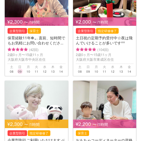
¥2,300
¥2,000
〜 /1時間
〜 /1時間
企業型割引
保育士
企業型割引
指定研修修了
保育経験11年❁.｡. 直前、短時間で
土日祝の定期予約受付中☆夜は飛
もお気軽にお問い合わせくださ...
んでいけることが多いです^^
(42回)
(104回)
2歳0ヶ月〜15歳11ヶ月
2歳0ヶ月〜15歳11ヶ月
大阪府大阪市中央区在住
大阪府大阪市東成区在住
土
日
月
火
水
木
金
土
日
月
火
水
木
金
08
09
10
11
12
13
14
08
09
10
11
12
13
14
¥2,300
¥2,200
〜 /1時間
〜 /1時間
企業型割引
指定研修修了
保育士
企業型割引ご利用いただけます ベ
おもちゃコーディネーターの資格