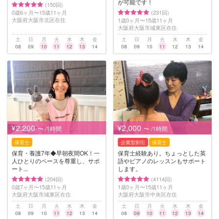
が可能です！
(150回)
0歳6ヶ月〜15歳11ヶ月
(231回)
大阪府大阪市北区在住
1歳0ヶ月〜15歳11ヶ月
大阪府大阪市城東区在住
土
日
月
火
水
木
金
土
日
月
火
水
木
金
08
09
10
11
12
13
14
08
09
10
11
12
13
14
¥2,200
¥2,000
〜 /1時間
〜 /1時間
保育士
企業型割引
保育士
保育・養護7年◆早朝夜間OK！一
保育士経験あり。ちょっとした英
人ひとりのペースを尊重し、サポ
語やピアノのレッスンもサポート
ート...
します。
(204回)
(4114回)
0歳7ヶ月〜15歳11ヶ月
1歳0ヶ月〜15歳11ヶ月
大阪府大阪市城東区在住
大阪府大阪市中央区在住
土
日
月
火
水
木
金
土
日
月
火
水
木
金
08
09
10
11
12
13
14
08
09
10
11
12
13
14