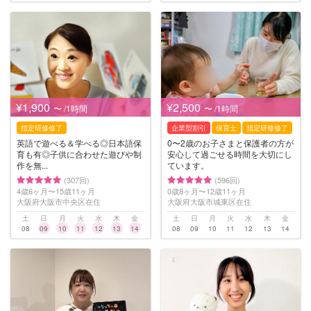
¥1,900
¥2,500
〜 /1時間
〜 /1時間
指定研修修了
企業型割引
保育士
指定研修修了
英語で遊べる＆学べる◎日本語保
0〜2歳のお子さまと保護者の方が
育も有◎子供に合わせた遊びや制
安心して過ごせる時間を大切にし
作を無...
ています。
(307回)
(596回)
4歳6ヶ月〜15歳11ヶ月
0歳8ヶ月〜12歳11ヶ月
大阪府大阪市中央区在住
大阪府大阪市城東区在住
土
日
月
火
水
木
金
土
日
月
火
水
木
金
08
09
10
11
12
13
14
08
09
10
11
12
13
14