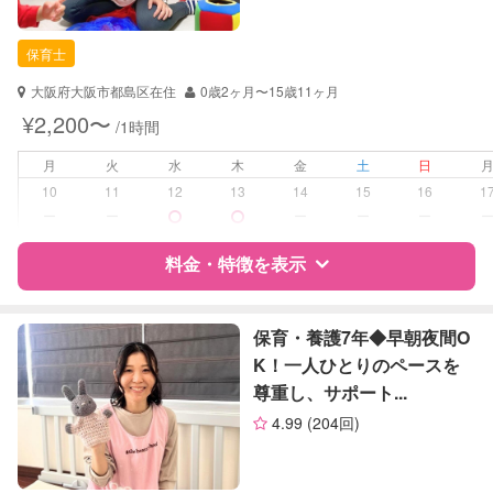
自治体届出済ベビーシッター
保育士
保育士
幼稚園教諭
大阪府大阪市都島区在住
0歳2ヶ月〜15歳11ヶ月
対応可能/特徴
送迎サポート
¥2,200〜
/1時間
早朝対応
夜間対応
月
火
水
木
金
土
日
お泊まり保育
10
11
12
13
14
15
16
1
ー
ー
ー
ー
ー
病児対応
病児、病後児、ともに可能
料金・特徴を表示
障がい児対応
対応可否は個別に相談
特徴
料金
レビュー
保育・養護7年◆早朝夜間O
レッスン
なし
K！一人ひとりのペースを
尊重し、サポート...
定期予約
お引き受けしていません
サポートの特徴
4.99
(204回)
お子様の撮影
対応不可
資格
自治体届出済ベビーシッター
（定期特典）
保育士