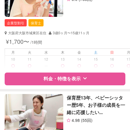
企業型割引
保育士
大阪府大阪市城東区在住
3歳0ヶ月〜15歳11ヶ月
¥1,700〜
/1時間
月
火
水
木
金
土
日
10
11
12
13
14
15
16
1
ー
料金・特徴を表示
特徴
料金
レビュー
保育歴13年、ベビーシッタ
ー歴5年、お子様の成長を一
緒に応援したい...
サポートの特徴
4.98
(55回)
資格
企業型割引対象(旧内閣府補助対象)