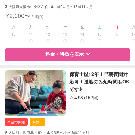
早朝対応
大阪府大阪市中央区在住
1歳0ヶ月〜15歳11ヶ月
夜間対応
¥2,000〜
/1時間
お泊まり保育
月
火
水
木
金
土
日
病児対応
病児、病後児、ともに不可
10
11
12
13
14
15
16
1
ー
ー
障がい児対応
対応可否は個別に相談
料金・特徴を表示
レッスン
絵・工作レッスン
その他
特徴
料金
レビュー
保育士歴12年！早朝夜間対
応可！送迎のみ短時間もOK
定期予約
可能
です♪
サポートの特徴
お子様の撮影
対応可能
4.98
(152回)
（定期特典）
資格
企業型割引対象(旧内閣府補助対象)
自治体届出済ベビーシッター
保育士
企業型割引
保育士
対応可能/特徴
送迎サポート
大阪府大阪市北区在住
0歳6ヶ月〜15歳11ヶ月