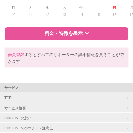
夜間対応
月
火
水
木
金
土
日
子育て経験
10
11
12
13
14
15
16
1
ー
ー
ー
ー
ー
ー
ー
病児対応
病児、病後児、ともに不可
料金・特徴を表示
障がい児対応
対応可否は個別に相談
特徴
料金
レビュー
会員登録
するとすべてのサポーターの詳細情報を見ることがで
レッスン
なし
きます
定期予約
お引き受けしていません
サポートの特徴
資格
自治体届出済ベビーシッター
お子様の撮影
対応不可
サービス
保育士
（定期特典）
幼稚園教諭
TOP
サービス概要
対応可能/特徴
送迎サポート
子育て経験
KIDSLINEの想い
KIDSLINEでのマナー・注意点
病児対応
病児、病後児、ともに不可