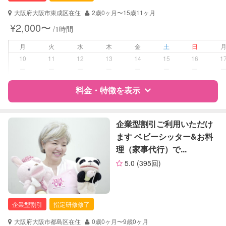
大阪府大阪市東成区在住
2歳0ヶ月〜15歳11ヶ月
対応可能/特徴
送迎サポート
¥2,000〜
/1時間
早朝対応
夜間対応
月
火
水
木
金
土
日
10
11
12
13
14
15
16
1
病児対応
病児、病後児、ともに不可
ー
ー
ー
ー
ー
ー
ー
料金・特徴を表示
障がい児対応
対応可否は個別に相談
レッスン
なし
特徴
料金
レビュー
企業型割引ご利用いただけ
ます ベビーシッター&お料
定期予約
お引き受けしていません
理（家事代行）で...
サポートの特徴
5.0
(395回)
お子様の撮影
対応不可
資格
企業型割引対象(旧内閣府補助対象)
（定期特典）
自治体届出済ベビーシッター
全国保育サービス協会(ACSA)認定ベ
企業型割引
指定研修修了
ビーシッター
大阪府大阪市都島区在住
0歳0ヶ月〜9歳0ヶ月