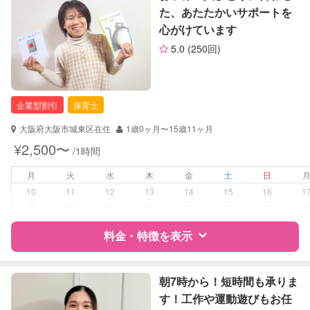
お子様の撮影
対応不可
た、あたたかいサポートを
（定期特典）
心がけています
サポートの特徴
5.0
(250回)
資格
企業型割引対象(旧内閣府補助対象)
自治体届出済ベビーシッター
保育士
企業型割引
保育士
幼稚園教諭
大阪府大阪市城東区在住
1歳0ヶ月〜15歳11ヶ月
対応可能/特徴
送迎サポート
¥2,500〜
/1時間
夜間対応
月
火
水
木
金
土
日
病児対応
病児、病後児、ともに不可
10
11
12
13
14
15
16
1
ー
ー
ー
ー
ー
ー
ー
障がい児対応
対応可否は個別に相談
料金・特徴を表示
レッスン
なし
特徴
料金
レビュー
朝7時から！短時間も承りま
定期予約
可能
す！工作や運動遊びもお任