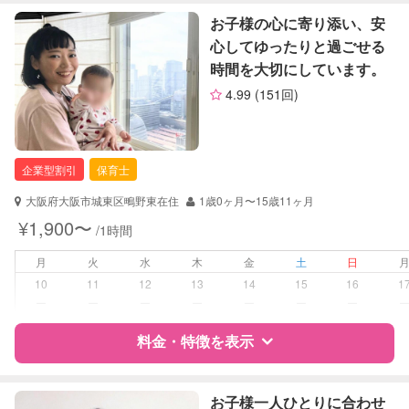
特徴
料金
レビュー
お子様の心に寄り添い、安
定期予約
お引き受けしていません
心してゆったりと過ごせる
時間を大切にしています。
サポートの特徴
お子様の撮影
対応不可
4.99
(151回)
（定期特典）
資格
自治体届出済ベビーシッター
保育士
幼稚園教諭
企業型割引
保育士
対応可能/特徴
送迎サポート
大阪府大阪市城東区鴫野東在住
1歳0ヶ月〜15歳11ヶ月
¥1,900〜
/1時間
病児対応
病児、病後児、ともに不可
月
火
水
木
金
土
日
障がい児対応
対応可否は個別に相談
10
11
12
13
14
15
16
1
ー
ー
ー
ー
ー
ー
ー
レッスン
なし
料金・特徴を表示
定期予約
可能
特徴
料金
レビュー
お子様一人ひとりに合わせ