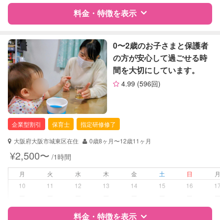
障がい児対応
対応可否は個別に相談
料金・特徴を表示
レッスン
なし
特徴
料金
レビュー
0〜2歳のお子さまと保護者
定期予約
お引き受けしていません
の方が安心して過ごせる時
間を大切にしています。
お子様の撮影
対応不可
サポートの特徴
（定期特典）
4.99
(596回)
資格
自治体届出済ベビーシッター
保育士
企業型割引
保育士
指定研修修了
対応可能/特徴
送迎サポート
早朝対応
大阪府大阪市城東区在住
0歳8ヶ月〜12歳11ヶ月
子育て経験
¥2,500〜
/1時間
病児対応
病児、病後児、ともに不可
月
火
水
木
金
土
日
10
11
12
13
14
15
16
1
障がい児対応
対応可否は個別に相談
ー
ー
ー
ー
ー
ー
ー
料金・特徴を表示