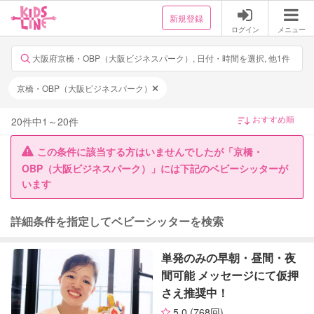
新規登録
ログイン
メニュー
大阪府京橋・OBP（大阪ビジネスパーク）, 日付・時間を選択, 他1件
京橋・OBP（大阪ビジネスパーク）
20
件中
1
～
20
件
この条件に該当する方はいませんでしたが「京橋・
OBP（大阪ビジネスパーク）」には下記のベビーシッターが
います
詳細条件を指定してベビーシッターを検索
単発のみの早朝・昼間・夜
間可能 メッセージにて仮押
さえ推奨中！
5.0
(768回)