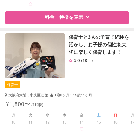
ー
ー
ー
ー
ー
ー
レッスン
英語レッスン
料金・特徴を表示
定期予約
可能
特徴
料金
レビュー
保育士と3人の子育て経験を
お子様の撮影
対応不可
活かし、お子様の個性を大
（定期特典）
切に楽しく保育します！
サポートの特徴
5.0
(10回)
資格
企業型割引対象(旧内閣府補助対象)
自治体届出済ベビーシッター
保育士
保育士
幼稚園教諭
大阪府大阪市中央区在住
1歳0ヶ月〜15歳11ヶ月
対応可能/特徴
送迎サポート
¥1,800〜
/1時間
夜間対応
月
火
水
木
金
土
日
病児対応
病児、病後児、ともに不可
10
11
12
13
14
15
16
1
ー
ー
ー
ー
ー
ー