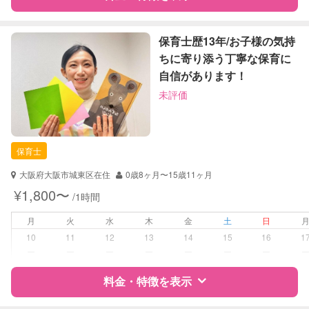
レッスン
なし
定期予約
可能
特徴
料金
レビュー
保育士歴13年/お子様の気持
ちに寄り添う丁寧な保育に
お子様の撮影
対応可能
自信があります！
サポートの特徴
（定期特典）
未評価
資格
企業型割引対象(旧内閣府補助対象)
自治体届出済ベビーシッター
保育士
保育士
対応可能/特徴
送迎サポート
大阪府大阪市城東区在住
0歳8ヶ月〜15歳11ヶ月
早朝対応
¥1,800〜
/1時間
夜間対応
月
火
水
木
金
土
日
病児対応
病児、病後児、ともに不可
10
11
12
13
14
15
16
1
ー
ー
ー
ー
ー
ー
ー
障がい児対応
対応可否は個別に相談
料金・特徴を表示
レッスン
なし