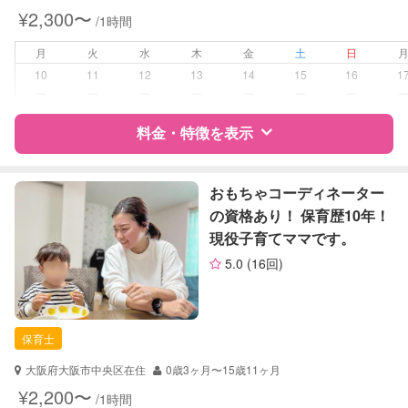
対応可能/特徴
送迎サポート
¥2,300〜
/1時間
早朝対応
夜間対応
月
火
水
木
金
土
日
お泊まり保育
10
11
12
13
14
15
16
1
子育て経験
ー
ー
ー
ー
ー
ー
ー
病児対応
料金・特徴を表示
病児、病後児、ともに不可
障がい児対応
対応可否は個別に相談
特徴
料金
レビュー
おもちゃコーディネーター
の資格あり！ 保育歴10年！
レッスン
なし
現役子育てママです。
サポートの特徴
定期予約
可能
5.0
(16回)
資格
企業型割引対象(旧内閣府補助対象)
自治体届出済ベビーシッター
お子様の撮影
対応可能
幼稚園教諭
（定期特典）
保育士
準育児師
ドゥーラ協会認定産後ドゥーラ
大阪府大阪市中央区在住
0歳3ヶ月〜15歳11ヶ月
¥2,200〜
/1時間
対応可能/特徴
早朝対応