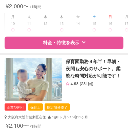
外国語対応
¥2,000〜
/1時間
病児対応
病児、病後児、ともに不可
月
火
水
木
金
土
日
10
11
12
13
14
15
16
1
障がい児対応
対応可否は個別に相談
ー
ー
料金・特徴を表示
レッスン
英語レッスン
音楽レッスン
特徴
料金
レビュー
保育園勤務４年半！早朝・
定期予約
可能
夜間も安心のサポート。柔
軟な時間対応が可能です！
お子様の撮影
対応可能
サポートの特徴
（定期特典）
4.98
(231回)
資格
企業型割引対象(旧内閣府補助対象)
自治体届出済ベビーシッター
保育士
企業型割引
保育士
指定研修修了
幼稚園教諭
大阪府大阪市城東区在住
1歳0ヶ月〜15歳11ヶ月
対応可能/特徴
送迎サポート
¥2,100〜
/1時間