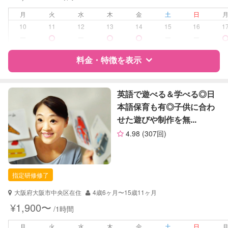
早朝対応
夜間対応
月
火
水
木
金
土
日
お泊まり保育
10
11
12
13
14
15
16
1
ー
ー
ー
ー
病児対応
病児、病後児、ともに不可
料金・特徴を表示
障がい児対応
対応可否は個別に相談
特徴
料金
レビュー
英語で遊べる＆学べる◎日
レッスン
なし
本語保育も有◎子供に合わ
せた遊びや制作を無...
定期予約
可能
サポートの特徴
4.98
(307回)
お子様の撮影
対応不可
資格
企業型割引対象(旧内閣府補助対象)
（定期特典）
自治体届出済ベビーシッター
保育士
指定研修修了
対応可能/特徴
早朝対応
大阪府大阪市中央区在住
4歳6ヶ月〜15歳11ヶ月
夜間対応
¥1,900〜
/1時間
病児対応
病児、病後児、ともに不可
月
火
水
木
金
土
日