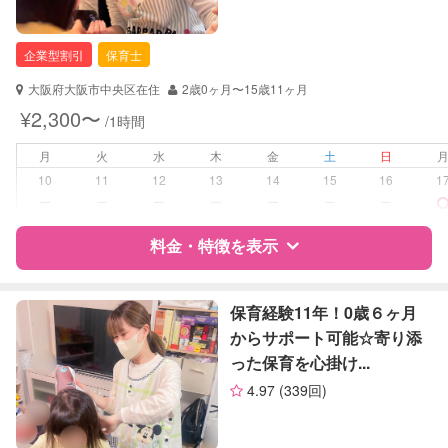
保育士
幼稚園教諭
企業型割引
保育士
対応可能/特徴
送迎サポート
大阪府大阪市中央区在住
2歳0ヶ月〜15歳11ヶ月
早朝対応
¥2,300〜
/1時間
夜間対応
月
火
水
木
金
土
日
病児対応
病児、病後児、ともに不可
10
11
12
13
14
15
16
1
ー
ー
ー
ー
ー
ー
ー
障がい児対応
対応可否は個別に相談
料金・特徴を表示
レッスン
音楽レッスン
スポーツレッスン
特徴
料金
レビュー
保育経験11年！0歳６ヶ月
絵・工作レッスン
からサポート可能☆寄り添
った保育を心掛け...
定期予約
お引き受けしていません
サポートの特徴
4.97
(339回)
お子様の撮影
対応不可
資格
企業型割引対象(旧内閣府補助対象)
（定期特典）
自治体届出済ベビーシッター