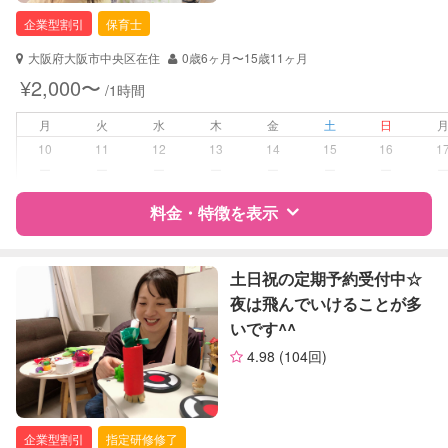
保育士
企業型割引
保育士
幼稚園教諭
大阪府大阪市中央区在住
0歳6ヶ月〜15歳11ヶ月
対応可能/特徴
送迎サポート
¥2,000〜
/1時間
早朝対応
夜間対応
月
火
水
木
金
土
日
お泊まり保育
10
11
12
13
14
15
16
1
ー
ー
ー
ー
ー
ー
ー
病児対応
病児、病後児、ともに不可
料金・特徴を表示
障がい児対応
対応可否は個別に相談
特徴
料金
レビュー
土日祝の定期予約受付中☆
レッスン
音楽レッスン
夜は飛んでいけることが多
いです^^
定期予約
お引き受けしていません
サポートの特徴
4.98
(104回)
資格
企業型割引対象(旧内閣府補助対象)
お子様の撮影
対応不可
自治体届出済ベビーシッター
（定期特典）
保育士
企業型割引
指定研修修了
幼稚園教諭