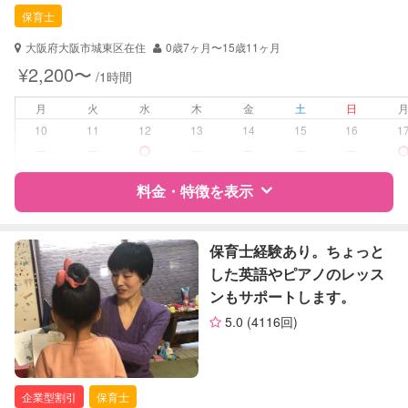
保育士
対応可能/特徴
子育て経験
大阪府大阪市城東区在住
0歳7ヶ月〜15歳11ヶ月
病児対応
病児、病後児、ともに不可
¥2,200〜
/1時間
障がい児対応
月
火
水
木
金
土
日
対応可否は個別に相談
10
11
12
13
14
15
16
1
ー
ー
ー
ー
ー
ー
レッスン
英語レッスン
絵・工作レッスン
料金・特徴を表示
その他
定期予約
お引き受けしていません
特徴
料金
レビュー
保育士経験あり。ちょっと
した英語やピアノのレッス
お子様の撮影
対応不可
ンもサポートします。
（定期特典）
サポートの特徴
5.0
(4116回)
資格
自治体届出済ベビーシッター
保育士
企業型割引
保育士
対応可能/特徴
送迎サポート