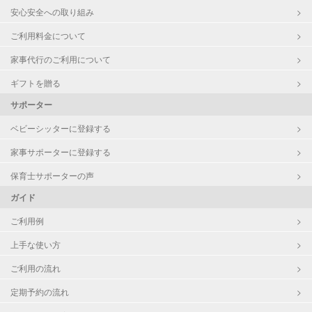
安心安全への取り組み
障がい児対応
対応可否は個別に相談
ご利用料金について
家事代行のご利用について
レッスン
なし
ギフトを贈る
定期予約
お引き受けしていません
サポーター
お子様の撮影
対応不可
ベビーシッターに登録する
（定期特典）
家事サポーターに登録する
保育士サポーターの声
ガイド
ご利用例
上手な使い方
ご利用の流れ
定期予約の流れ