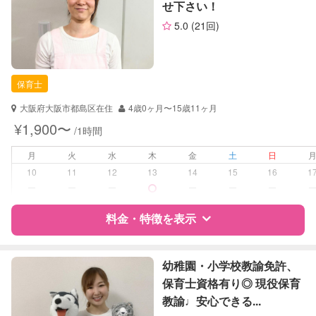
せ下さい！
サポートの特徴
お子様の撮影
対応可能
5.0
(21回)
（定期特典）
資格
企業型割引対象(旧内閣府補助対象)
自治体届出済ベビーシッター
保育士
保育士
幼稚園教諭
大阪府大阪市都島区在住
4歳0ヶ月〜15歳11ヶ月
対応可能/特徴
送迎サポート
¥1,900〜
/1時間
早朝対応
夜間対応
月
火
水
木
金
土
日
子育て経験
10
11
12
13
14
15
16
1
ー
ー
ー
ー
ー
ー
病児対応
病児、病後児、ともに不可
料金・特徴を表示
障がい児対応
対応可否は個別に相談
特徴
料金
レビュー
幼稚園・小学校教諭免許、
レッスン
音楽レッスン
保育士資格有り◎ 現役保育
スポーツレッスン
絵・工作レッスン
教諭♩安心できる...
サポートの特徴
その他