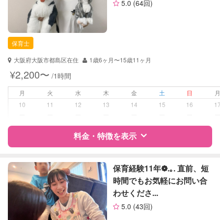
5.0
(64回)
資格
自治体届出済ベビーシッター
定期予約
可能
保育士
幼稚園教諭
保育士
お子様の撮影
対応可能
（定期特典）
対応可能/特徴
送迎サポート
大阪府大阪市都島区在住
1歳6ヶ月〜15歳11ヶ月
早朝対応
¥2,200〜
/1時間
夜間対応
月
火
水
木
金
土
日
病児対応
病児、病後児、ともに不可
10
11
12
13
14
15
16
1
ー
ー
ー
ー
ー
ー
ー
障がい児対応
対応可否は個別に相談
料金・特徴を表示
レッスン
スポーツレッスン
絵・工作レッスン
特徴
料金
レビュー
保育経験11年❁.｡. 直前、短
時間でもお気軽にお問い合
定期予約
可能
わせくださ...
サポートの特徴
5.0
(43回)
お子様の撮影
対応不可
資格
自治体届出済ベビーシッター
（定期特典）