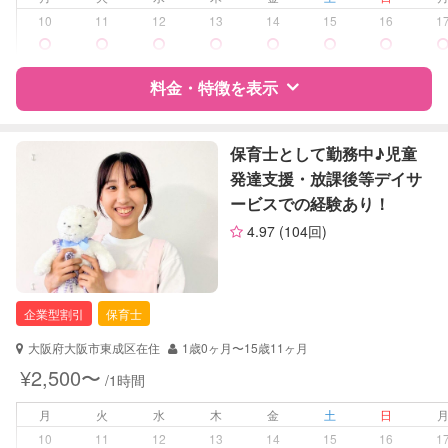
10
11
12
13
14
15
16
1
障がい児対応
対応可否は個別に相談
料金・特徴を表示
レッスン
なし
定期予約
可能
特徴
料金
レビュー
保育士として勤務中♪児童
発達支援・放課後等デイサ
お子様の撮影
対応可能
ービスでの経験あり！
（定期特典）
サポートの特徴
4.97
(104回)
資格
自治体届出済ベビーシッター
対応可能/特徴
夜間対応
企業型割引
保育士
お泊まり保育
外国語対応
大阪府大阪市東成区在住
1歳0ヶ月〜15歳11ヶ月
¥2,500〜
/1時間
病児対応
病児、病後児、ともに不可
月
火
水
木
金
土
日
障がい児対応
対応可否は個別に相談
10
11
12
13
14
15
16
1