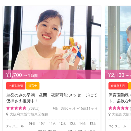
¥1,700
¥2,100
〜 /1時間
〜 
企業型割引
保育士
企業型割引
単発のみの早朝・昼間・夜間可能 メッセージにて
保育園勤務
仮押さえ推奨中！
ト。柔軟な
(768回)
対応
3歳0ヶ月〜15歳11ヶ月
大阪府大阪市城東区在住
大阪府大阪
09
10
11
12
13
14
15
日
月
火
水
木
金
土
スケジュール
スケジュール
00-18
00-16
00-23
00-23
00-23