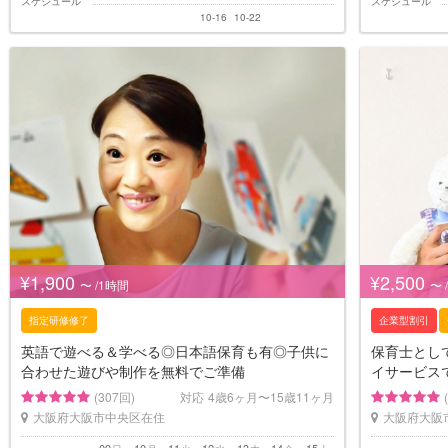
スケジュール
スケジュール
10-16
10-22
¥1,900
¥2,500
〜 /1時間
〜 
指定研修修了
企業型割引
英語で遊べる＆学べる◎日本語保育も有◎子供に
保育士とし
合わせた遊びや制作を無料でご準備
イサービス
(307回)
対応
4歳6ヶ月〜15歳11ヶ月
大阪府大阪市中央区在住
大阪府大阪
09
10
11
12
13
14
15