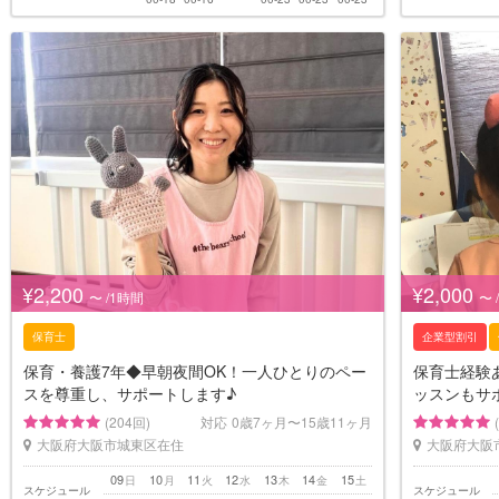
¥2,200
¥2,000
〜 /1時間
〜 
保育士
企業型割引
保育・養護7年◆早朝夜間OK！一人ひとりのペー
保育士経験
スを尊重し、サポートします♪
ッスンもサ
(204回)
対応
0歳7ヶ月〜15歳11ヶ月
大阪府大阪市城東区在住
大阪府大阪
09
10
11
12
13
14
15
日
月
火
水
木
金
土
スケジュール
スケジュール