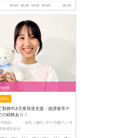
00-23
00-23
18-23
00-23
00-23
/1時間
保育士
て勤務中♪児童発達支援・放課後等デ
での経験あり！
(104回)
対応
1歳0ヶ月〜15歳11ヶ月
市東成区在住
09
10
11
12
13
14
15