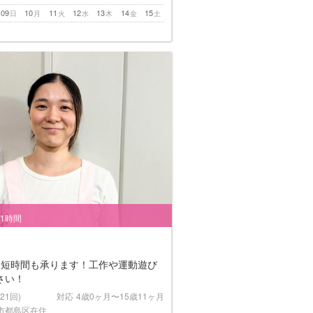
09
10
11
12
13
14
15
日
月
火
水
木
金
土
/1時間
！短時間も承ります！工作や運動遊び
さい！
(21回)
対応
4歳0ヶ月〜15歳11ヶ月
市都島区在住