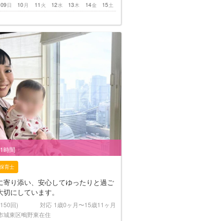
09
10
11
12
13
14
15
日
月
火
水
木
金
土
/1時間
保育士
に寄り添い、安心してゆったりと過ご
大切にしています。
(150回)
対応
1歳0ヶ月〜15歳11ヶ月
市城東区鴫野東在住