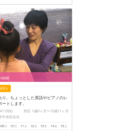
/1時間
保育士
あり。ちょっとした英語やピアノのレ
ポートします。
(4115回)
対応
1歳0ヶ月〜15歳11ヶ月
市中央区在住
09
10
11
12
13
14
15
日
月
火
水
木
金
土