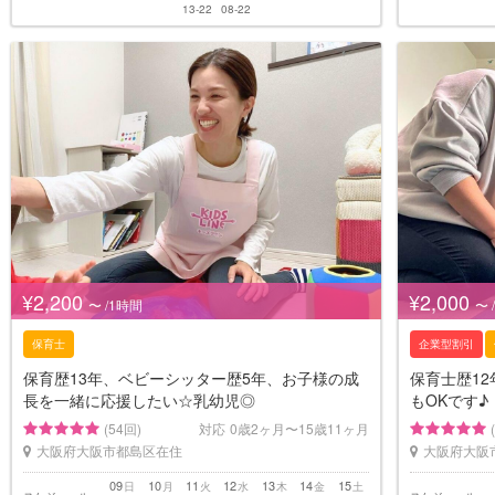
13-22
08-22
¥2,200
¥2,000
〜 /1時間
〜 
保育士
企業型割引
保育歴13年、ベビーシッター歴5年、お子様の成
保育士歴1
長を一緒に応援したい☆乳幼児◎
もOKです♪
(54回)
対応
0歳2ヶ月〜15歳11ヶ月
大阪府大阪市都島区在住
大阪府大阪
09
10
11
12
13
14
15
日
月
火
水
木
金
土