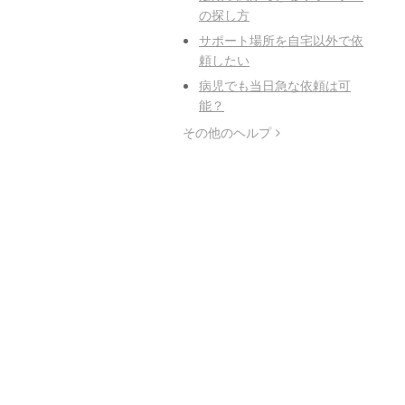
の探し方
サポート場所を自宅以外で依
頼したい
病児でも当日急な依頼は可
能？
その他のヘルプ