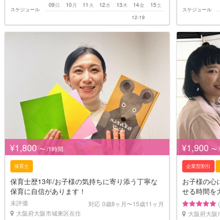
09
10
11
12
13
14
15
日
月
火
水
木
金
土
スケジュール
スケジュール
12-19
¥1,800
¥1,900
〜 /1時間
〜 
保育士
企業型割引
保育士歴13年/お子様の気持ちに寄り添う丁寧な
お子様の心
保育に自信があります！
せる時間を
未評価
対応
0歳8ヶ月〜15歳11ヶ月
大阪府大阪市城東区在住
大阪府大阪