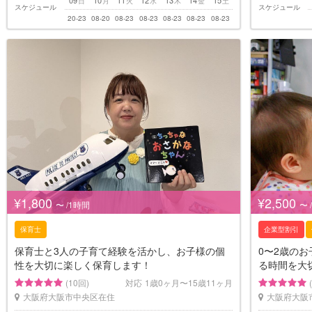
日
月
火
水
木
金
土
スケジュール
スケジュール
20-23
08-20
08-23
08-23
08-23
08-23
08-23
¥1,800
¥2,500
〜 /1時間
〜 
保育士
企業型割引
保育士と3人の子育て経験を活かし、お子様の個
0〜2歳の
性を大切に楽しく保育します！
る時間を大
(10回)
対応
1歳0ヶ月〜15歳11ヶ月
大阪府大阪市中央区在住
大阪府大阪