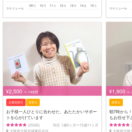
09
10
11
12
13
14
15
日
月
火
水
木
金
土
スケジュール
スケジュール
¥2,500
¥1,900
〜 /1時間
〜 
企業型割引
保育士
保育士
お子様一人ひとりに合わせた、あたたかいサポー
朝7時から
トを心がけています
もお任せ下
(250回)
対応
1歳0ヶ月〜15歳11ヶ月
大阪府大阪市城東区在住
大阪府大阪