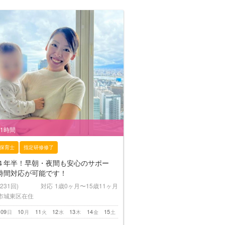
/1時間
保育士
指定研修修了
４年半！早朝・夜間も安心のサポー
時間対応が可能です！
(231回)
対応
1歳0ヶ月〜15歳11ヶ月
市城東区在住
09
10
11
12
13
14
15
日
月
火
水
木
金
土