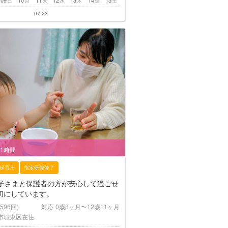
日
月
火
水
木
金
土
07-23
/1時間
保育士
指定研修修了
お子さまと保護者の方が安心して過ごせ
切にしています。
(596回)
対応
0歳8ヶ月〜12歳11ヶ月
市城東区在住