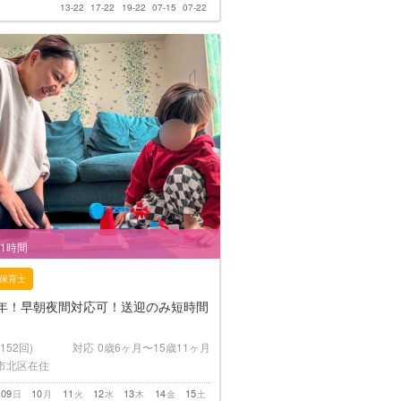
13-22
17-22
19-22
07-15
07-22
/1時間
保育士
2年！早朝夜間対応可！送迎のみ短時間
(152回)
対応
0歳6ヶ月〜15歳11ヶ月
市北区在住
09
10
11
12
13
14
15
日
月
火
水
木
金
土