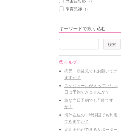
外国語対応
(2)
準育児師
(1)
キーワードで絞り込む
ヘルプ
病児・病後児でもお願いでき
ますか？
スケジュールが入っていない
日は予約できませんか？
急な当日予約でも可能です
か？
海外在住の一時帰国でも利用
できますか？
定期予約ができるサポーター