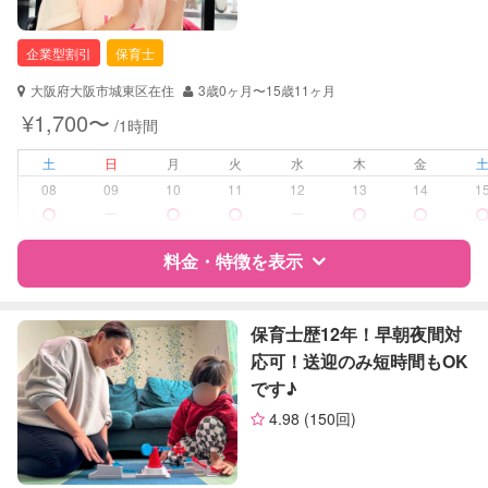
保育士
企業型割引
保育士
対応可能/特徴
子育て経験
大阪府大阪市城東区在住
3歳0ヶ月〜15歳11ヶ月
病児対応
病児、病後児、ともに不可
¥1,700〜
/1時間
障がい児対応
土
日
月
火
水
木
金
対応可否は個別に相談
08
09
10
11
12
13
14
1
ー
ー
レッスン
英語レッスン
絵・工作レッスン
料金・特徴を表示
その他
定期予約
お引き受けしていません
特徴
料金
レビュー
保育士歴12年！早朝夜間対
応可！送迎のみ短時間もOK
お子様の撮影
対応不可
です♪
（定期特典）
サポートの特徴
4.98
(150回)
資格
企業型割引対象(旧内閣府補助対象)
自治体届出済ベビーシッター