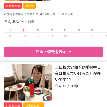
幼稚園教諭
企業型割引
保育士
対応可能/特徴
送迎サポート
大阪府大阪市中央区在住
2歳0ヶ月〜15歳11ヶ月
早朝対応
¥2,300〜
/1時間
夜間対応
土
日
月
火
水
木
金
病児対応
病児、病後児、ともに不可
08
09
10
11
12
13
14
1
ー
ー
ー
ー
ー
ー
障がい児対応
対応可否は個別に相談
料金・特徴を表示
レッスン
音楽レッスン
スポーツレッスン
特徴
料金
レビュー
土日祝の定期予約受付中☆
絵・工作レッスン
夜は飛んでいけることが多
いです^^
定期予約
お引き受けしていません
サポートの特徴
4.98
(104回)
お子様の撮影
対応不可
資格
企業型割引対象(旧内閣府補助対象)
（定期特典）
自治体届出済ベビーシッター
保育士
企業型割引
指定研修修了
幼稚園教諭