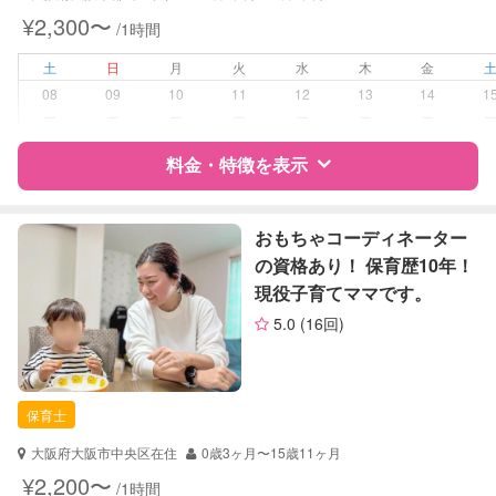
対応可能/特徴
送迎サポート
¥2,300〜
/1時間
早朝対応
夜間対応
土
日
月
火
水
木
金
お泊まり保育
08
09
10
11
12
13
14
1
子育て経験
ー
ー
ー
ー
ー
ー
ー
病児対応
料金・特徴を表示
病児、病後児、ともに不可
障がい児対応
対応可否は個別に相談
特徴
料金
レビュー
おもちゃコーディネーター
の資格あり！ 保育歴10年！
レッスン
なし
現役子育てママです。
サポートの特徴
定期予約
可能
5.0
(16回)
資格
企業型割引対象(旧内閣府補助対象)
自治体届出済ベビーシッター
お子様の撮影
対応可能
幼稚園教諭
（定期特典）
保育士
準育児師
ドゥーラ協会認定産後ドゥーラ
大阪府大阪市中央区在住
0歳3ヶ月〜15歳11ヶ月
¥2,200〜
/1時間