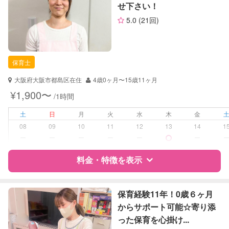
せ下さい！
サポートの特徴
5.0
(21回)
資格
企業型割引対象(旧内閣府補助対象)
自治体届出済ベビーシッター
保育士
保育士
幼稚園教諭
大阪府大阪市都島区在住
4歳0ヶ月〜15歳11ヶ月
対応可能/特徴
送迎サポート
¥1,900〜
/1時間
早朝対応
夜間対応
土
日
月
火
水
木
金
子育て経験
08
09
10
11
12
13
14
1
ー
ー
ー
ー
ー
ー
病児対応
病児、病後児、ともに不可
料金・特徴を表示
障がい児対応
対応可否は個別に相談
特徴
料金
レビュー
保育経験11年！0歳６ヶ月
レッスン
音楽レッスン
からサポート可能☆寄り添
スポーツレッスン
絵・工作レッスン
った保育を心掛け...
サポートの特徴