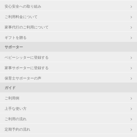
安心安全への取り組み
障がい児対応
対応可否は個別に相談
ご利用料金について
家事代行のご利用について
レッスン
なし
ギフトを贈る
定期予約
お引き受けしていません
サポーター
お子様の撮影
対応不可
ベビーシッターに登録する
（定期特典）
家事サポーターに登録する
保育士サポーターの声
ガイド
ご利用例
上手な使い方
ご利用の流れ
定期予約の流れ