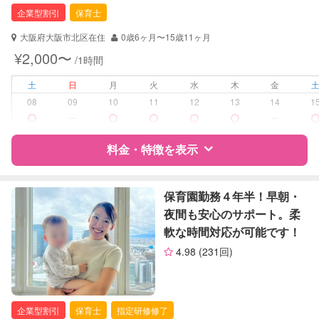
保育士
企業型割引
保育士
幼稚園教諭
大阪府大阪市北区在住
0歳6ヶ月〜15歳11ヶ月
対応可能/特徴
送迎サポート
¥2,000〜
/1時間
早朝対応
夜間対応
土
日
月
火
水
木
金
お泊まり保育
08
09
10
11
12
13
14
1
ー
ー
病児対応
病児、病後児、ともに可能
料金・特徴を表示
障がい児対応
対応可否は個別に相談
特徴
料金
レビュー
保育園勤務４年半！早朝・
レッスン
なし
夜間も安心のサポート。柔
軟な時間対応が可能です！
定期予約
お引き受けしていません
サポートの特徴
4.98
(231回)
お子様の撮影
対応不可
資格
企業型割引対象(旧内閣府補助対象)
（定期特典）
自治体届出済ベビーシッター
保育士
企業型割引
保育士
指定研修修了
幼稚園教諭