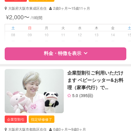
大阪府大阪市東成区在住
2歳0ヶ月〜15歳11ヶ月
対応可能/特徴
送迎サポート
¥2,000〜
/1時間
早朝対応
夜間対応
土
日
月
火
水
木
金
お泊まり保育
08
09
10
11
12
13
14
1
ー
ー
ー
ー
ー
ー
ー
病児対応
病児、病後児、ともに不可
料金・特徴を表示
障がい児対応
対応可否は個別に相談
特徴
料金
レビュー
企業型割引ご利用いただけ
レッスン
音楽レッスン
ます ベビーシッター&お料
理（家事代行）で...
定期予約
お引き受けしていません
サポートの特徴
5.0
(395回)
資格
企業型割引対象(旧内閣府補助対象)
お子様の撮影
対応不可
自治体届出済ベビーシッター
（定期特典）
全国保育サービス協会(ACSA)認定ベ
企業型割引
指定研修修了
ビーシッター
大阪府大阪市都島区在住
0歳0ヶ月〜9歳0ヶ月