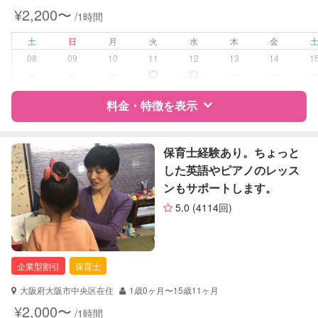
夜間対応
¥2,200〜
/1時間
病児対応
病児、病後児、ともに不可
土
日
月
火
水
木
金
08
09
10
11
12
13
14
1
障がい児対応
対応可否は個別に相談
ー
ー
ー
ー
ー
料金・特徴を表示
レッスン
なし
定期予約
可能
特徴
料金
レビュー
保育士経験あり。ちょっと
した英語やピアノのレッス
お子様の撮影
対応可能
ンもサポートします。
（定期特典）
サポートの特徴
5.0
(4114回)
資格
自治体届出済ベビーシッター
保育士
企業型割引
保育士
対応可能/特徴
送迎サポート
早朝対応
大阪府大阪市中央区在住
1歳0ヶ月〜15歳11ヶ月
夜間対応
¥2,000〜
/1時間