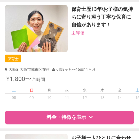
定期予約
可能
特徴
料金
レビュー
保育士歴13年/お子様の気持
ちに寄り添う丁寧な保育に
お子様の撮影
対応可能
自信があります！
（定期特典）
サポートの特徴
未評価
資格
企業型割引対象(旧内閣府補助対象)
自治体届出済ベビーシッター
保育士
保育士
幼稚園教諭
大阪府大阪市城東区在住
0歳8ヶ月〜15歳11ヶ月
対応可能/特徴
送迎サポート
¥1,800〜
/1時間
夜間対応
土
日
月
火
水
木
金
病児対応
病児、病後児、ともに不可
08
09
10
11
12
13
14
1
ー
ー
ー
ー
ー
ー
ー
障がい児対応
対応可否は個別に相談
料金・特徴を表示
レッスン
なし
特徴
料金
レビュー
お子様一人ひとりに合わせ