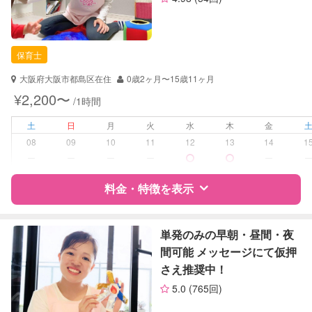
保育士
大阪府大阪市都島区在住
0歳2ヶ月〜15歳11ヶ月
¥2,200〜
/1時間
土
日
月
火
水
木
金
08
09
10
11
12
13
14
1
ー
ー
ー
ー
ー
料金・特徴を表示
特徴
料金
レビュー
単発のみの早朝・昼間・夜
間可能 メッセージにて仮押
さえ推奨中！
サポートの特徴
5.0
(765回)
資格
自治体届出済ベビーシッター