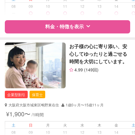
08
09
10
11
12
13
14
1
障がい児対応
対応可否は個別に相談
ー
料金・特徴を表示
レッスン
英語レッスン
音楽レッスン
特徴
料金
レビュー
お子様の心に寄り添い、安
定期予約
可能
心してゆったりと過ごせる
時間を大切にしています。
お子様の撮影
対応可能
サポートの特徴
（定期特典）
4.99
(149回)
資格
自治体届出済ベビーシッター
対応可能/特徴
夜間対応
企業型割引
保育士
お泊まり保育
外国語対応
大阪府大阪市城東区鴫野東在住
1歳0ヶ月〜15歳11ヶ月
¥1,900〜
/1時間
病児対応
病児、病後児、ともに不可
土
日
月
火
水
木
金
障がい児対応
対応可否は個別に相談
08
09
10
11
12
13
14
1