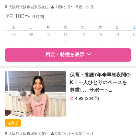
大阪府大阪市城東区在住
1歳0ヶ月〜15歳11ヶ月
対応可能/特徴
送迎サポート
¥2,100〜
/1時間
早朝対応
夜間対応
土
日
月
火
水
木
金
お泊まり保育
08
09
10
11
12
13
14
1
ー
ー
ー
ー
ー
ー
病児対応
病児、病後児、ともに不可
料金・特徴を表示
障がい児対応
対応可否は個別に相談
特徴
料金
レビュー
保育・養護7年◆早朝夜間O
レッスン
なし
K！一人ひとりのペースを
尊重し、サポート...
定期予約
可能
サポートの特徴
4.99
(204回)
お子様の撮影
対応不可
資格
企業型割引対象(旧内閣府補助対象)
（定期特典）
自治体届出済ベビーシッター
保育士
保育士
対応可能/特徴
早朝対応
大阪府大阪市城東区在住
0歳7ヶ月〜15歳11ヶ月