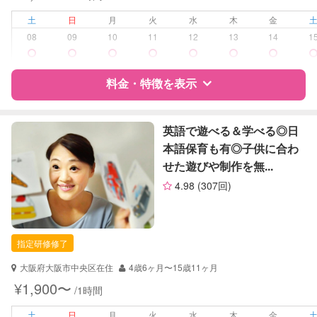
お泊まり保育
土
日
月
火
水
木
金
病児対応
病児、病後児、ともに不可
08
09
10
11
12
13
14
1
障がい児対応
対応可否は個別に相談
料金・特徴を表示
レッスン
絵・工作レッスン
その他
特徴
料金
レビュー
英語で遊べる＆学べる◎日
本語保育も有◎子供に合わ
定期予約
可能
せた遊びや制作を無...
サポートの特徴
お子様の撮影
対応可能
4.98
(307回)
（定期特典）
資格
企業型割引対象(旧内閣府補助対象)
自治体届出済ベビーシッター
保育士
指定研修修了
対応可能/特徴
送迎サポート
大阪府大阪市中央区在住
4歳6ヶ月〜15歳11ヶ月
外国語対応
¥1,900〜
/1時間
病児対応
病児、病後児、ともに不可
土
日
月
火
水
木
金