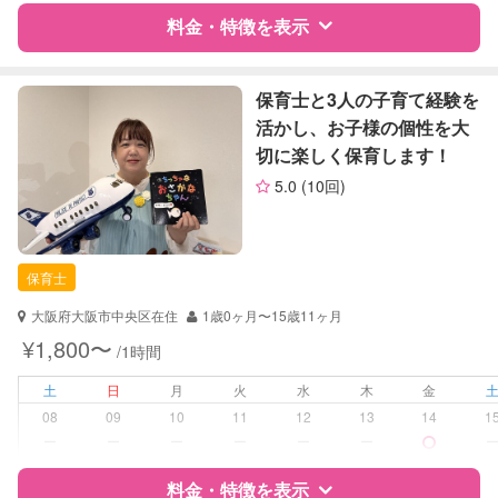
対応可否は個別に相談
料金・特徴を表示
レッスン
なし
特徴
料金
レビュー
保育士と3人の子育て経験を
定期予約
可能
活かし、お子様の個性を大
切に楽しく保育します！
お子様の撮影
対応可能
サポートの特徴
（定期特典）
5.0
(10回)
資格
企業型割引対象(旧内閣府補助対象)
自治体届出済ベビーシッター
保育士
保育士
対応可能/特徴
送迎サポート
大阪府大阪市中央区在住
1歳0ヶ月〜15歳11ヶ月
早朝対応
¥1,800〜
/1時間
夜間対応
土
日
月
火
水
木
金
病児対応
病児、病後児、ともに不可
08
09
10
11
12
13
14
1
ー
ー
ー
ー
ー
ー
障がい児対応
対応可否は個別に相談
料金・特徴を表示