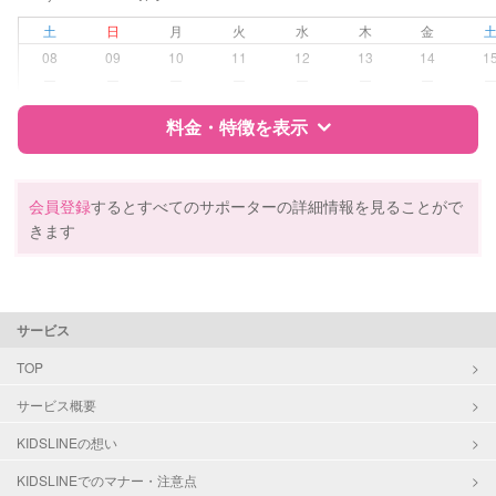
対応可能/特徴
早朝対応
夜間対応
土
日
月
火
水
木
金
子育て経験
08
09
10
11
12
13
14
1
ー
ー
ー
ー
ー
ー
ー
病児対応
病児、病後児、ともに不可
料金・特徴を表示
障がい児対応
対応可否は個別に相談
特徴
料金
レビュー
会員登録
するとすべてのサポーターの詳細情報を見ることがで
レッスン
なし
きます
定期予約
お引き受けしていません
サポートの特徴
資格
自治体届出済ベビーシッター
お子様の撮影
対応不可
サービス
保育士
（定期特典）
幼稚園教諭
TOP
サービス概要
対応可能/特徴
送迎サポート
子育て経験
KIDSLINEの想い
KIDSLINEでのマナー・注意点
病児対応
病児、病後児、ともに不可