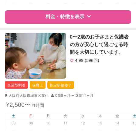
ー
ー
ー
ー
ー
ー
ー
レッスン
英語レッスン
料金・特徴を表示
定期予約
可能
特徴
料金
レビュー
0〜2歳のお子さまと保護者
お子様の撮影
対応不可
の方が安心して過ごせる時
（定期特典）
間を大切にしています。
サポートの特徴
4.99
(596回)
資格
企業型割引対象(旧内閣府補助対象)
自治体届出済ベビーシッター
保育士
企業型割引
保育士
指定研修修了
幼稚園教諭
大阪府大阪市城東区在住
0歳8ヶ月〜12歳11ヶ月
対応可能/特徴
送迎サポート
¥2,500〜
/1時間
夜間対応
土
日
月
火
水
木
金
病児対応
病児、病後児、ともに不可
08
09
10
11
12
13
14
1
ー
ー
ー
ー
ー
ー
ー
障がい児対応