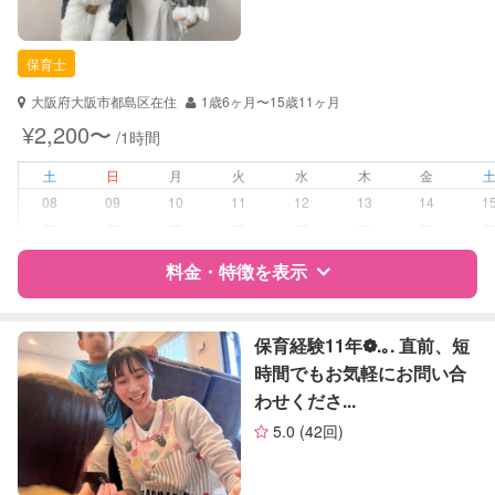
自治体届出済ベビーシッター
保育士
保育士
幼稚園教諭
大阪府大阪市都島区在住
1歳6ヶ月〜15歳11ヶ月
対応可能/特徴
送迎サポート
¥2,200〜
/1時間
早朝対応
夜間対応
土
日
月
火
水
木
金
08
09
10
11
12
13
14
1
病児対応
病児、病後児、ともに不可
ー
ー
ー
ー
ー
ー
ー
料金・特徴を表示
障がい児対応
対応可否は個別に相談
レッスン
なし
特徴
料金
レビュー
保育経験11年❁.｡. 直前、短
時間でもお気軽にお問い合
定期予約
お引き受けしていません
わせくださ...
サポートの特徴
5.0
(42回)
お子様の撮影
対応不可
資格
自治体届出済ベビーシッター
（定期特典）
保育士