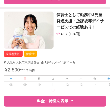
レッスン
なし
特徴
料金
レビュー
保育士として勤務中♪児童
定期予約
お引き受けしていません
発達支援・放課後等デイサ
ービスでの経験あり！
お子様の撮影
対応不可
サポートの特徴
（定期特典）
4.97
(104回)
資格
自治体届出済ベビーシッター
保育士
企業型割引
保育士
対応可能/特徴
送迎サポート
早朝対応
大阪府大阪市東成区在住
1歳0ヶ月〜15歳11ヶ月
子育て経験
¥2,500〜
/1時間
病児対応
病児、病後児、ともに不可
土
日
月
火
水
木
金
08
09
10
11
12
13
14
1
障がい児対応
対応可否は個別に相談
ー
ー
ー
ー
ー
ー
料金・特徴を表示
レッスン
なし