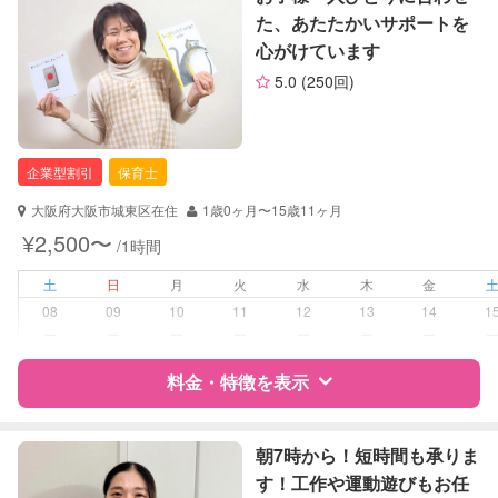
定期予約
お引き受けしていません
た、あたたかいサポートを
心がけています
サポートの特徴
お子様の撮影
対応不可
5.0
(250回)
（定期特典）
資格
自治体届出済ベビーシッター
保育士
幼稚園教諭
企業型割引
保育士
対応可能/特徴
送迎サポート
大阪府大阪市城東区在住
1歳0ヶ月〜15歳11ヶ月
¥2,500〜
/1時間
病児対応
病児、病後児、ともに不可
土
日
月
火
水
木
金
障がい児対応
対応可否は個別に相談
08
09
10
11
12
13
14
1
ー
ー
ー
ー
ー
ー
ー
レッスン
なし
料金・特徴を表示
定期予約
可能
特徴
料金
レビュー
朝7時から！短時間も承りま
お子様の撮影
対応不可
す！工作や運動遊びもお任
（定期特典）