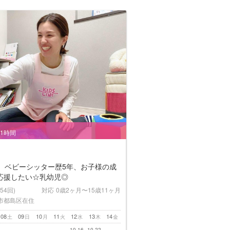
/1時間
年、ベビーシッター歴5年、お子様の成
応援したい☆乳幼児◎
(54回)
対応
0歳2ヶ月〜15歳11ヶ月
市都島区在住
08
09
10
11
12
13
14
土
日
月
火
水
木
金
10-16
10-22