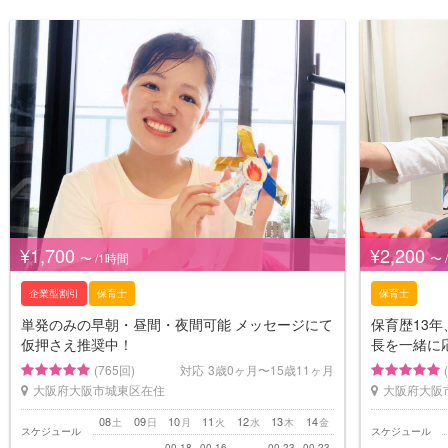
¥1,700
¥2,200
〜 /1時間
〜 
企業型割引
保育士
保育士
単発のみの早朝・昼間・夜間可能 メッセージにて
保育歴13
仮押さえ推奨中！
長を一緒に
(765回)
対応
3歳0ヶ月〜15歳11ヶ月
大阪府大阪市城東区在住
大阪府大阪
08
09
10
11
12
13
14
土
日
月
火
水
木
金
スケジュール
スケジュール
00-18
00-16
00-23
00-23