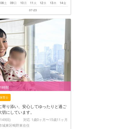
08
09
10
11
12
13
14
土
日
月
火
水
木
金
07-23
/1時間
保育士
に寄り添い、安心してゆったりと過ご
大切にしています。
(149回)
対応
1歳0ヶ月〜15歳11ヶ月
市城東区鴫野東在住