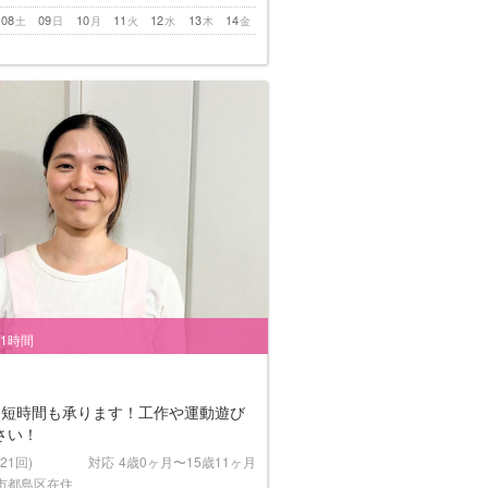
08
09
10
11
12
13
14
土
日
月
火
水
木
金
/1時間
！短時間も承ります！工作や運動遊び
さい！
(21回)
対応
4歳0ヶ月〜15歳11ヶ月
市都島区在住