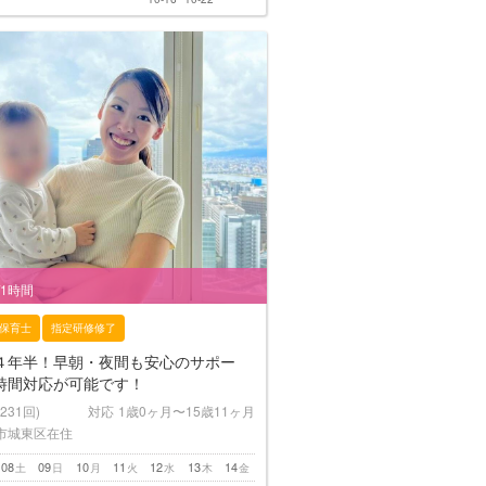
/1時間
保育士
指定研修修了
４年半！早朝・夜間も安心のサポー
時間対応が可能です！
(231回)
対応
1歳0ヶ月〜15歳11ヶ月
市城東区在住
08
09
10
11
12
13
14
土
日
月
火
水
木
金