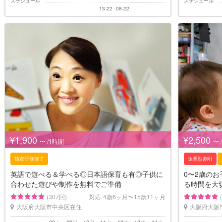
スケジュール
スケジュール
13-22
08-22
¥1,900
¥2,500
〜 /1時間
〜 
指定研修修了
企業型割引
英語で遊べる＆学べる◎日本語保育も有◎子供に
0〜2歳の
合わせた遊びや制作を無料でご準備
る時間を大
(307回)
対応
4歳6ヶ月〜15歳11ヶ月
大阪府大阪市中央区在住
大阪府大阪
08
09
10
11
12
13
14