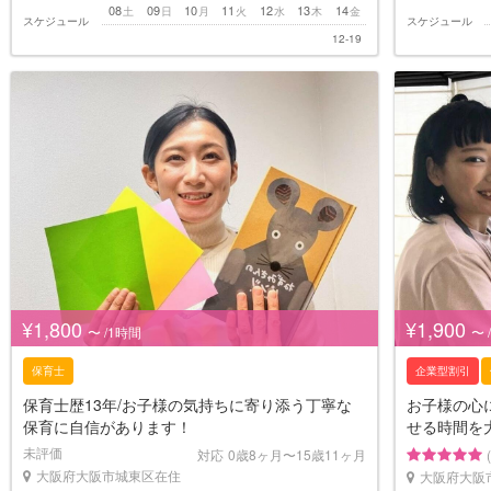
08
09
10
11
12
13
14
土
日
月
火
水
木
金
スケジュール
スケジュール
12-19
¥1,800
¥1,900
〜 /1時間
〜 
保育士
企業型割引
保育士歴13年/お子様の気持ちに寄り添う丁寧な
お子様の心
保育に自信があります！
せる時間を
未評価
対応
0歳8ヶ月〜15歳11ヶ月
大阪府大阪市城東区在住
大阪府大阪