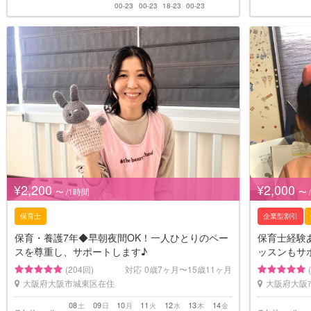
00-23
00-23
18-23
00-23
¥2,200
¥2,000
〜 /1時間
〜 
保育士
企業型割引
保育・養護7年◆早朝夜間OK！一人ひとりのペー
保育士経験
スを尊重し、サポートします♪
ッスンもサ
(204回)
対応
0歳7ヶ月〜15歳11ヶ月
大阪府大阪市城東区在住
大阪府大阪
08
09
10
11
12
13
14
土
日
月
火
水
木
金