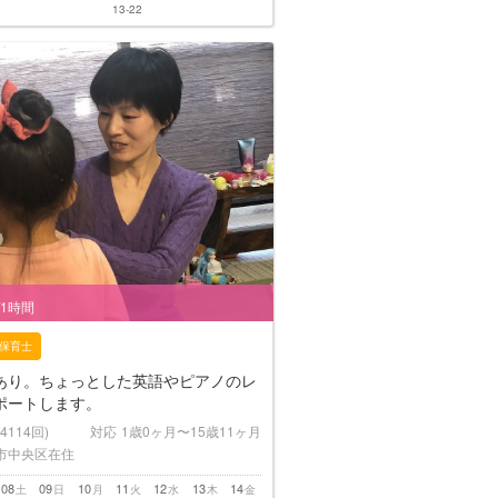
13-22
/1時間
保育士
あり。ちょっとした英語やピアノのレ
ポートします。
(4114回)
対応
1歳0ヶ月〜15歳11ヶ月
市中央区在住
08
09
10
11
12
13
14
土
日
月
火
水
木
金