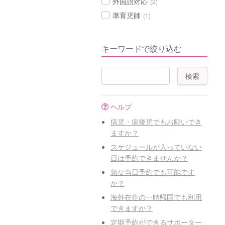
外国語対応
(2)
準育児師
(1)
キーワードで絞り込む
ヘルプ
病児・病後児でもお願いでき
ますか？
スケジュールが入っていない
日は予約できませんか？
急な当日予約でも可能です
か？
海外在住の一時帰国でも利用
できますか？
定期予約ができるサポーター