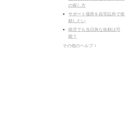
の探し方
サポート場所を自宅以外で依
頼したい
病児でも当日急な依頼は可
能？
その他のヘルプ