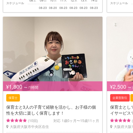
土
日
月
火
水
木
金
スケジュール
スケジュール
08-23
08-20
08-23
08-23
08-23
08-23
¥1,800
¥2,500
〜 /1時間
〜 
保育士
企業型割引
保育士と3人の子育て経験を活かし、お子様の個
保育士とし
性を大切に楽しく保育します！
イサービス
(10回)
対応
1歳0ヶ月〜15歳11ヶ月
大阪府大阪市中央区在住
大阪府大阪