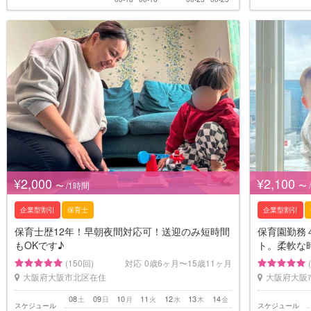
¥2,000
¥2,100
〜 /1時間
〜 
企業型割引
保育士
企業型割引
保育士歴12年！早朝夜間対応可！送迎のみ短時間
保育園勤務
もOKです♪
ト。柔軟な
(150回)
対応
0歳6ヶ月〜15歳11ヶ月
大阪府大阪市北区在住
大阪府大阪
08
09
10
11
12
13
14
土
日
月
火
水
木
金
スケジュール
スケジュール