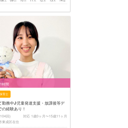
土
日
月
火
水
木
金
/1時間
保育士
て勤務中♪児童発達支援・放課後等デ
での経験あり！
(104回)
対応
1歳0ヶ月〜15歳11ヶ月
市東成区在住