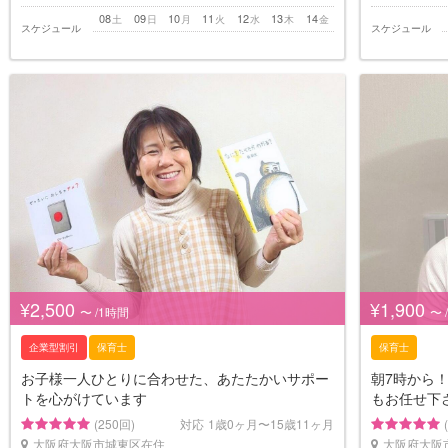
08
09
10
11
12
13
14
土
日
月
火
水
木
金
スケジュール
スケジュール
¥2,500
¥1,900
〜 /1時間
〜 
企業型割引
保育士
保育士
お子様一人ひとりに合わせた、あたたかいサポー
朝7時から
トを心がけています
もお任せ下
(250回)
対応
1歳0ヶ月〜15歳11ヶ月
大阪府大阪市城東区在住
大阪府大阪