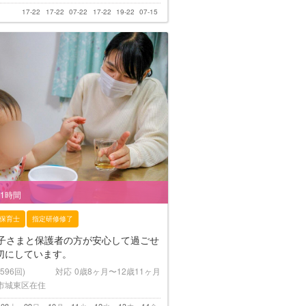
17-22
17-22
07-22
17-22
19-22
07-15
/1時間
保育士
指定研修修了
お子さまと保護者の方が安心して過ごせ
切にしています。
(596回)
対応
0歳8ヶ月〜12歳11ヶ月
市城東区在住
08
09
10
11
12
13
14