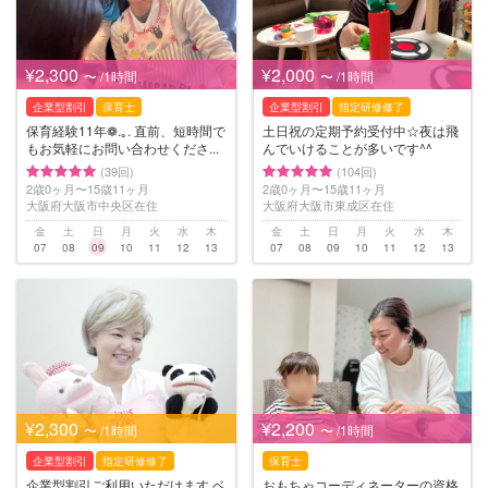
¥2,300
¥2,000
〜 /1時間
〜 /1時間
企業型割引
保育士
企業型割引
指定研修修了
保育経験11年❁.｡. 直前、短時間で
土日祝の定期予約受付中☆夜は飛
もお気軽にお問い合わせくださ...
んでいけることが多いです^^
(39回)
(104回)
2歳0ヶ月〜15歳11ヶ月
2歳0ヶ月〜15歳11ヶ月
大阪府大阪市中央区在住
大阪府大阪市東成区在住
金
土
日
月
火
水
木
金
土
日
月
火
水
木
07
08
09
10
11
12
13
07
08
09
10
11
12
13
¥2,300
¥2,200
〜 /1時間
〜 /1時間
企業型割引
指定研修修了
保育士
企業型割引ご利用いただけます ベ
おもちゃコーディネーターの資格