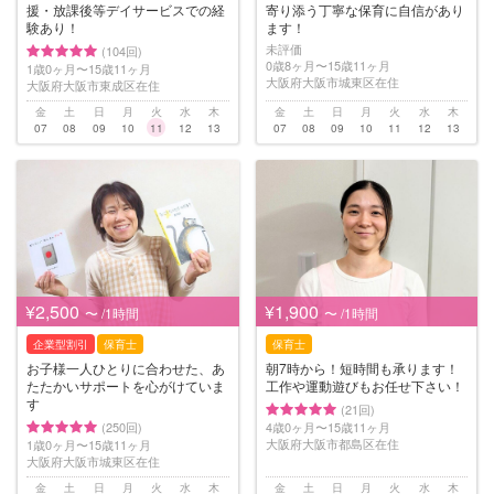
援・放課後等デイサービスでの経
寄り添う丁寧な保育に自信があり
験あり！
ます！
未評価
(104回)
0歳8ヶ月〜15歳11ヶ月
1歳0ヶ月〜15歳11ヶ月
大阪府大阪市城東区在住
大阪府大阪市東成区在住
金
土
日
月
火
水
木
金
土
日
月
火
水
木
07
08
09
10
11
12
13
07
08
09
10
11
12
13
¥2,500
¥1,900
〜 /1時間
〜 /1時間
企業型割引
保育士
保育士
お子様一人ひとりに合わせた、あ
朝7時から！短時間も承ります！
たたかいサポートを心がけていま
工作や運動遊びもお任せ下さい！
す
(21回)
(250回)
4歳0ヶ月〜15歳11ヶ月
大阪府大阪市都島区在住
1歳0ヶ月〜15歳11ヶ月
大阪府大阪市城東区在住
金
土
日
月
火
水
木
金
土
日
月
火
水
木