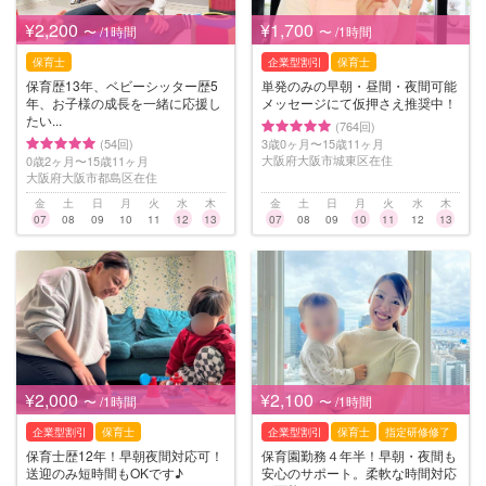
¥2,200
¥1,700
〜 /1時間
〜 /1時間
保育士
企業型割引
保育士
保育歴13年、ベビーシッター歴5
単発のみの早朝・昼間・夜間可能
年、お子様の成長を一緒に応援し
メッセージにて仮押さえ推奨中！
たい...
(764回)
(54回)
3歳0ヶ月〜15歳11ヶ月
大阪府大阪市城東区在住
0歳2ヶ月〜15歳11ヶ月
大阪府大阪市都島区在住
金
土
日
月
火
水
木
金
土
日
月
火
水
木
07
08
09
10
11
12
13
07
08
09
10
11
12
13
¥2,000
¥2,100
〜 /1時間
〜 /1時間
企業型割引
保育士
企業型割引
保育士
指定研修修了
保育士歴12年！早朝夜間対応可！
保育園勤務４年半！早朝・夜間も
送迎のみ短時間もOKです♪
安心のサポート。柔軟な時間対応