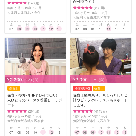
が可能です！
(148回)
0歳6ヶ月〜15歳11ヶ月
(230回)
大阪府大阪市北区在住
1歳0ヶ月〜15歳11ヶ月
大阪府大阪市城東区在住
金
土
日
月
火
水
木
金
土
日
月
火
水
木
07
08
09
10
11
12
13
07
08
09
10
11
12
13
¥2,200
¥2,000
〜 /1時間
〜 /1時間
保育士
企業型割引
保育士
保育・養護7年◆早朝夜間OK！一
保育士経験あり。ちょっとした英
人ひとりのペースを尊重し、サポ
語やピアノのレッスンもサポート
ート...
します。
(204回)
(4113回)
0歳7ヶ月〜15歳11ヶ月
1歳0ヶ月〜15歳11ヶ月
大阪府大阪市城東区在住
大阪府大阪市中央区在住
金
土
日
月
火
水
木
金
土
日
月
火
水
木
07
08
09
10
11
12
13
07
08
09
10
11
12
13