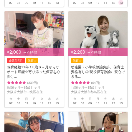
07
08
09
10
11
12
13
07
08
09
10
11
12
13
¥2,000
¥2,200
〜 /1時間
〜 /1時間
企業型割引
保育士
保育士
保育経験11年！0歳６ヶ月からサ
幼稚園・小学校教諭免許、保育士
ポート可能☆寄り添った保育を心
資格有り◎ 現役保育教諭♩安心で
掛け...
きる...
(339回)
(64回)
0歳6ヶ月〜15歳11ヶ月
1歳6ヶ月〜15歳11ヶ月
大阪府大阪市中央区在住
大阪府大阪市都島区在住
金
土
日
月
火
水
木
金
土
日
月
火
水
木
07
08
09
10
11
12
13
07
08
09
10
11
12
13