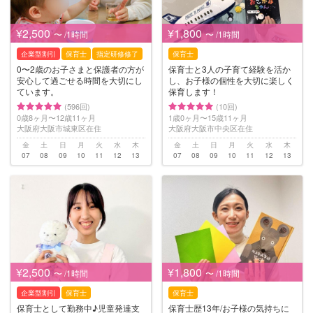
¥2,500
¥1,800
〜 /1時間
〜 /1時間
企業型割引
保育士
指定研修修了
保育士
0〜2歳のお子さまと保護者の方が
保育士と3人の子育て経験を活か
安心して過ごせる時間を大切にし
し、お子様の個性を大切に楽しく
ています。
保育します！
(596回)
(10回)
0歳8ヶ月〜12歳11ヶ月
1歳0ヶ月〜15歳11ヶ月
大阪府大阪市城東区在住
大阪府大阪市中央区在住
金
土
日
月
火
水
木
金
土
日
月
火
水
木
07
08
09
10
11
12
13
07
08
09
10
11
12
13
¥2,500
¥1,800
〜 /1時間
〜 /1時間
企業型割引
保育士
保育士
保育士として勤務中♪児童発達支
保育士歴13年/お子様の気持ちに