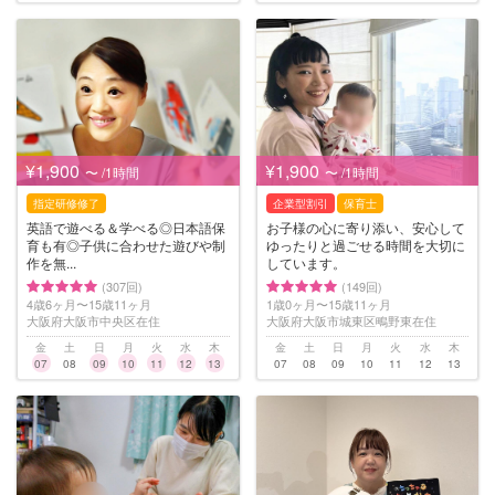
¥1,900
¥1,900
〜 /1時間
〜 /1時間
指定研修修了
企業型割引
保育士
英語で遊べる＆学べる◎日本語保
お子様の心に寄り添い、安心して
育も有◎子供に合わせた遊びや制
ゆったりと過ごせる時間を大切に
作を無...
しています。
(307回)
(149回)
4歳6ヶ月〜15歳11ヶ月
1歳0ヶ月〜15歳11ヶ月
大阪府大阪市中央区在住
大阪府大阪市城東区鴫野東在住
金
土
日
月
火
水
木
金
土
日
月
火
水
木
07
08
09
10
11
12
13
07
08
09
10
11
12
13