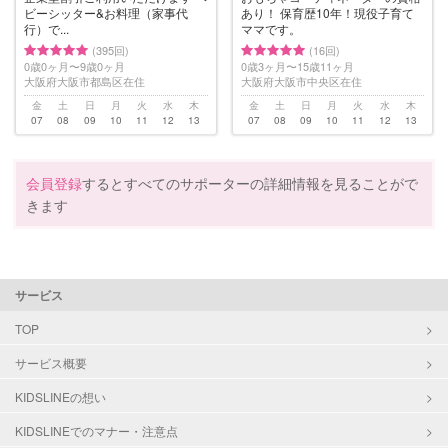
ビーシッター&お料理（家事代
あり！ 保育歴10年！現役子育て
行）で...
ママです。
(395回)
(16回)
0歳0ヶ月〜9歳0ヶ月
0歳3ヶ月〜15歳11ヶ月
大阪府大阪市都島区在住
大阪府大阪市中央区在住
金
土
日
月
火
水
木
金
土
日
月
火
水
木
07
08
09
10
11
12
13
07
08
09
10
11
12
13
会員登録
するとすべてのサポーターの詳細情報を見ることがで
きます
サービス
TOP
サービス概要
KIDSLINEの想い
KIDSLINEでのマナー・注意点