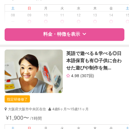
お泊まり保育
土
日
月
火
水
木
金
病児対応
病児、病後児、ともに不可
08
09
10
11
12
13
14
1
ー
障がい児対応
対応可否は個別に相談
料金・特徴を表示
レッスン
絵・工作レッスン
その他
特徴
料金
レビュー
英語で遊べる＆学べる◎日
本語保育も有◎子供に合わ
定期予約
可能
せた遊びや制作を無...
サポートの特徴
お子様の撮影
対応可能
4.98
(307回)
（定期特典）
資格
企業型割引対象(旧内閣府補助対象)
自治体届出済ベビーシッター
保育士
指定研修修了
対応可能/特徴
送迎サポート
大阪府大阪市中央区在住
4歳6ヶ月〜15歳11ヶ月
外国語対応
¥1,900〜
/1時間
病児対応
病児、病後児、ともに不可
土
日
月
火
水
木
金