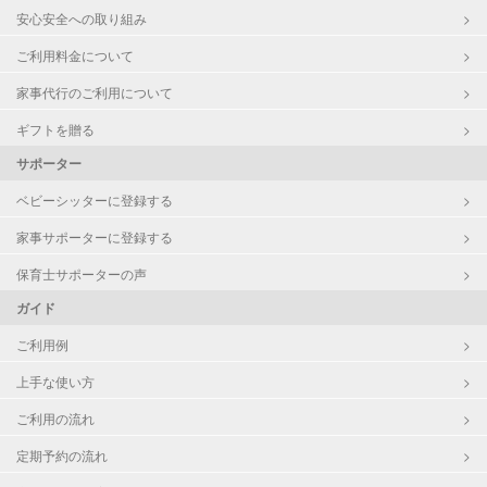
安心安全への取り組み
障がい児対応
対応可否は個別に相談
ご利用料金について
家事代行のご利用について
レッスン
なし
ギフトを贈る
定期予約
お引き受けしていません
サポーター
お子様の撮影
対応不可
ベビーシッターに登録する
（定期特典）
家事サポーターに登録する
保育士サポーターの声
ガイド
ご利用例
上手な使い方
ご利用の流れ
定期予約の流れ