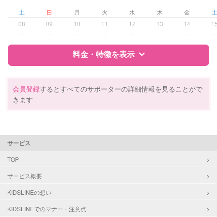
夜間対応
土
日
月
火
水
木
金
子育て経験
08
09
10
11
12
13
14
1
ー
ー
ー
ー
ー
ー
ー
病児対応
病児、病後児、ともに不可
料金・特徴を表示
障がい児対応
対応可否は個別に相談
特徴
料金
レビュー
会員登録
するとすべてのサポーターの詳細情報を見ることがで
レッスン
なし
きます
定期予約
お引き受けしていません
サポートの特徴
資格
自治体届出済ベビーシッター
お子様の撮影
対応不可
サービス
保育士
（定期特典）
幼稚園教諭
TOP
サービス概要
対応可能/特徴
送迎サポート
子育て経験
KIDSLINEの想い
KIDSLINEでのマナー・注意点
病児対応
病児、病後児、ともに不可