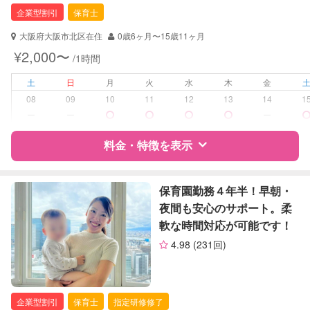
企業型割引
保育士
対応可能/特徴
子育て経験
大阪府大阪市北区在住
0歳6ヶ月〜15歳11ヶ月
病児対応
病児、病後児、ともに不可
¥2,000〜
/1時間
障がい児対応
土
日
月
火
水
木
金
対応可否は個別に相談
08
09
10
11
12
13
14
1
ー
ー
ー
レッスン
英語レッスン
絵・工作レッスン
料金・特徴を表示
その他
定期予約
お引き受けしていません
特徴
料金
レビュー
保育園勤務４年半！早朝・
夜間も安心のサポート。柔
お子様の撮影
対応不可
軟な時間対応が可能です！
（定期特典）
サポートの特徴
4.98
(231回)
資格
企業型割引対象(旧内閣府補助対象)
自治体届出済ベビーシッター
保育士
企業型割引
保育士
指定研修修了
幼稚園教諭