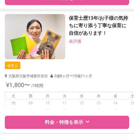
定期予約
可能
特徴
料金
レビュー
保育士歴13年/お子様の気持
ちに寄り添う丁寧な保育に
お子様の撮影
対応可能
自信があります！
（定期特典）
サポートの特徴
未評価
資格
企業型割引対象(旧内閣府補助対象)
自治体届出済ベビーシッター
保育士
保育士
幼稚園教諭
大阪府大阪市城東区在住
0歳8ヶ月〜15歳11ヶ月
対応可能/特徴
送迎サポート
¥1,800〜
/1時間
夜間対応
土
日
月
火
水
木
金
病児対応
病児、病後児、ともに不可
08
09
10
11
12
13
14
1
ー
ー
ー
ー
ー
ー
ー
障がい児対応
対応可否は個別に相談
料金・特徴を表示
レッスン
なし