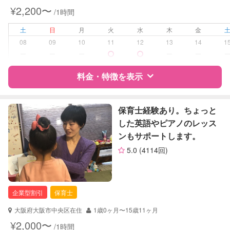
夜間対応
¥2,200〜
/1時間
病児対応
病児、病後児、ともに不可
土
日
月
火
水
木
金
08
09
10
11
12
13
14
1
障がい児対応
対応可否は個別に相談
ー
ー
ー
ー
ー
料金・特徴を表示
レッスン
なし
定期予約
可能
特徴
料金
レビュー
保育士経験あり。ちょっと
した英語やピアノのレッス
お子様の撮影
対応可能
ンもサポートします。
（定期特典）
サポートの特徴
5.0
(4114回)
資格
自治体届出済ベビーシッター
保育士
企業型割引
保育士
対応可能/特徴
送迎サポート
早朝対応
大阪府大阪市中央区在住
1歳0ヶ月〜15歳11ヶ月
夜間対応
¥2,000〜
/1時間