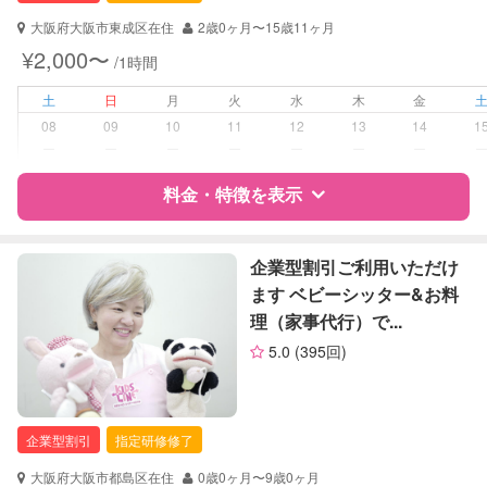
大阪府大阪市東成区在住
2歳0ヶ月〜15歳11ヶ月
対応可能/特徴
送迎サポート
¥2,000〜
/1時間
早朝対応
夜間対応
土
日
月
火
水
木
金
お泊まり保育
08
09
10
11
12
13
14
1
ー
ー
ー
ー
ー
ー
ー
病児対応
病児、病後児、ともに不可
料金・特徴を表示
障がい児対応
対応可否は個別に相談
特徴
料金
レビュー
企業型割引ご利用いただけ
レッスン
音楽レッスン
ます ベビーシッター&お料
理（家事代行）で...
定期予約
お引き受けしていません
サポートの特徴
5.0
(395回)
資格
企業型割引対象(旧内閣府補助対象)
お子様の撮影
対応不可
自治体届出済ベビーシッター
（定期特典）
全国保育サービス協会(ACSA)認定ベ
企業型割引
指定研修修了
ビーシッター
大阪府大阪市都島区在住
0歳0ヶ月〜9歳0ヶ月