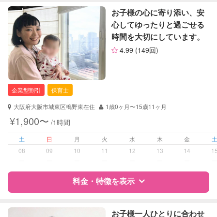
特徴
料金
レビュー
お子様の心に寄り添い、安
定期予約
お引き受けしていません
心してゆったりと過ごせる
時間を大切にしています。
サポートの特徴
お子様の撮影
対応不可
4.99
(149回)
（定期特典）
資格
自治体届出済ベビーシッター
保育士
幼稚園教諭
企業型割引
保育士
対応可能/特徴
送迎サポート
大阪府大阪市城東区鴫野東在住
1歳0ヶ月〜15歳11ヶ月
¥1,900〜
/1時間
病児対応
病児、病後児、ともに不可
土
日
月
火
水
木
金
障がい児対応
対応可否は個別に相談
08
09
10
11
12
13
14
1
ー
ー
ー
ー
ー
ー
ー
レッスン
なし
料金・特徴を表示
定期予約
可能
特徴
料金
レビュー
お子様一人ひとりに合わせ