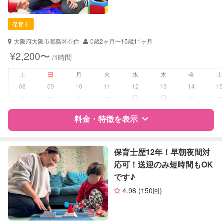
自治体届出済ベビーシッター
保育士
保育士
幼稚園教諭
大阪府大阪市都島区在住
0歳2ヶ月〜15歳11ヶ月
対応可能/特徴
送迎サポート
¥2,200〜
/1時間
早朝対応
夜間対応
土
日
月
火
水
木
金
お泊まり保育
08
09
10
11
12
13
14
1
ー
ー
ー
ー
ー
病児対応
病児、病後児、ともに可能
料金・特徴を表示
障がい児対応
対応可否は個別に相談
特徴
料金
レビュー
保育士歴12年！早朝夜間対
レッスン
なし
応可！送迎のみ短時間もOK
です♪
定期予約
お引き受けしていません
サポートの特徴
4.98
(150回)
お子様の撮影
対応不可
資格
自治体届出済ベビーシッター
（定期特典）
保育士