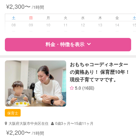
対応可能/特徴
送迎サポート
¥2,300〜
/1時間
早朝対応
夜間対応
土
日
月
火
水
木
金
お泊まり保育
08
09
10
11
12
13
14
1
子育て経験
ー
ー
ー
ー
ー
ー
ー
病児対応
料金・特徴を表示
病児、病後児、ともに不可
障がい児対応
対応可否は個別に相談
特徴
料金
レビュー
おもちゃコーディネーター
の資格あり！ 保育歴10年！
レッスン
なし
現役子育てママです。
サポートの特徴
定期予約
可能
5.0
(16回)
資格
企業型割引対象(旧内閣府補助対象)
自治体届出済ベビーシッター
お子様の撮影
対応可能
幼稚園教諭
（定期特典）
保育士
準育児師
ドゥーラ協会認定産後ドゥーラ
大阪府大阪市中央区在住
0歳3ヶ月〜15歳11ヶ月
¥2,200〜
/1時間
対応可能/特徴
早朝対応