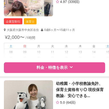
4.97
(339回)
資格
自治体届出済ベビーシッター
定期予約
可能
保育士
幼稚園教諭
企業型割引
保育士
お子様の撮影
対応可能
（定期特典）
対応可能/特徴
送迎サポート
大阪府大阪市中央区在住
0歳6ヶ月〜15歳11ヶ月
早朝対応
¥2,000〜
/1時間
夜間対応
土
日
月
火
水
木
金
病児対応
病児、病後児、ともに不可
08
09
10
11
12
13
14
1
ー
ー
ー
ー
ー
ー
ー
障がい児対応
対応可否は個別に相談
料金・特徴を表示
レッスン
スポーツレッスン
絵・工作レッスン
特徴
料金
レビュー
幼稚園・小学校教諭免許、
保育士資格有り◎ 現役保育
定期予約
可能
教諭♩安心できる...
サポートの特徴
5.0
(64回)
お子様の撮影
対応不可
資格
企業型割引対象(旧内閣府補助対象)
（定期特典）