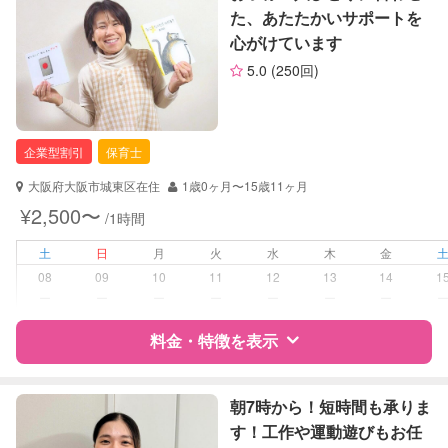
お子様の撮影
対応不可
た、あたたかいサポートを
（定期特典）
心がけています
サポートの特徴
5.0
(250回)
資格
企業型割引対象(旧内閣府補助対象)
自治体届出済ベビーシッター
保育士
企業型割引
保育士
幼稚園教諭
大阪府大阪市城東区在住
1歳0ヶ月〜15歳11ヶ月
対応可能/特徴
送迎サポート
¥2,500〜
/1時間
夜間対応
土
日
月
火
水
木
金
病児対応
病児、病後児、ともに不可
08
09
10
11
12
13
14
1
ー
ー
ー
ー
ー
ー
ー
障がい児対応
対応可否は個別に相談
料金・特徴を表示
レッスン
なし
特徴
料金
レビュー
朝7時から！短時間も承りま
定期予約
可能
す！工作や運動遊びもお任