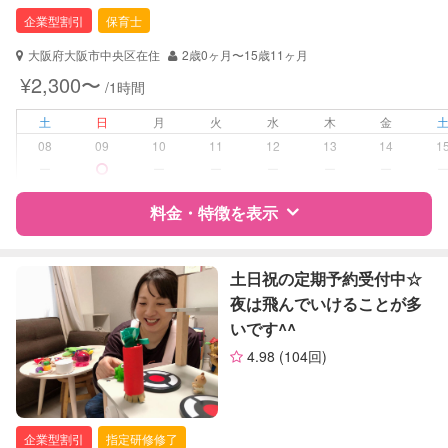
幼稚園教諭
企業型割引
保育士
対応可能/特徴
送迎サポート
大阪府大阪市中央区在住
2歳0ヶ月〜15歳11ヶ月
早朝対応
¥2,300〜
/1時間
夜間対応
土
日
月
火
水
木
金
病児対応
病児、病後児、ともに不可
08
09
10
11
12
13
14
1
ー
ー
ー
ー
ー
ー
障がい児対応
対応可否は個別に相談
料金・特徴を表示
レッスン
音楽レッスン
スポーツレッスン
特徴
料金
レビュー
土日祝の定期予約受付中☆
絵・工作レッスン
夜は飛んでいけることが多
いです^^
定期予約
お引き受けしていません
サポートの特徴
4.98
(104回)
お子様の撮影
対応不可
資格
企業型割引対象(旧内閣府補助対象)
（定期特典）
自治体届出済ベビーシッター
保育士
企業型割引
指定研修修了
幼稚園教諭