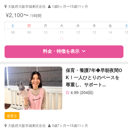
大阪府大阪市城東区在住
1歳0ヶ月〜15歳11ヶ月
対応可能/特徴
送迎サポート
¥2,100〜
/1時間
早朝対応
夜間対応
土
日
月
火
水
木
金
お泊まり保育
08
09
10
11
12
13
14
1
ー
ー
ー
ー
ー
ー
病児対応
病児、病後児、ともに不可
料金・特徴を表示
障がい児対応
対応可否は個別に相談
特徴
料金
レビュー
保育・養護7年◆早朝夜間O
レッスン
なし
K！一人ひとりのペースを
尊重し、サポート...
定期予約
可能
サポートの特徴
4.99
(204回)
お子様の撮影
対応不可
資格
企業型割引対象(旧内閣府補助対象)
（定期特典）
自治体届出済ベビーシッター
保育士
保育士
対応可能/特徴
早朝対応
大阪府大阪市城東区在住
0歳7ヶ月〜15歳11ヶ月