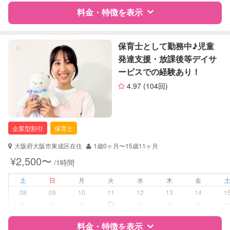
対応可否は個別に相談
料金・特徴を表示
レッスン
なし
特徴
料金
レビュー
保育士として勤務中♪児童
定期予約
お引き受けしていません
発達支援・放課後等デイサ
ービスでの経験あり！
お子様の撮影
対応不可
サポートの特徴
（定期特典）
4.97
(104回)
資格
自治体届出済ベビーシッター
保育士
企業型割引
保育士
対応可能/特徴
送迎サポート
早朝対応
大阪府大阪市東成区在住
1歳0ヶ月〜15歳11ヶ月
子育て経験
¥2,500〜
/1時間
病児対応
病児、病後児、ともに不可
土
日
月
火
水
木
金
08
09
10
11
12
13
14
1
障がい児対応
対応可否は個別に相談
ー
ー
ー
ー
ー
ー
料金・特徴を表示
レッスン
なし