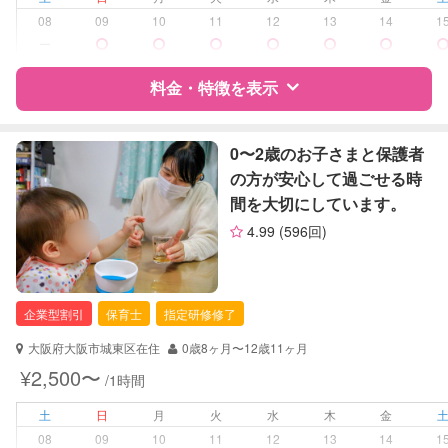
08
09
10
11
12
13
14
1
障がい児対応
対応可否は個別に相談
ー
料金・特徴を表示
レッスン
英語レッスン
音楽レッスン
特徴
料金
レビュー
0〜2歳のお子さまと保護者
定期予約
可能
の方が安心して過ごせる時
間を大切にしています。
お子様の撮影
対応可能
サポートの特徴
（定期特典）
4.99
(596回)
資格
自治体届出済ベビーシッター
対応可能/特徴
夜間対応
企業型割引
保育士
指定研修修了
お泊まり保育
外国語対応
大阪府大阪市城東区在住
0歳8ヶ月〜12歳11ヶ月
¥2,500〜
/1時間
病児対応
病児、病後児、ともに不可
土
日
月
火
水
木
金
障がい児対応
対応可否は個別に相談
08
09
10
11
12
13
14
1