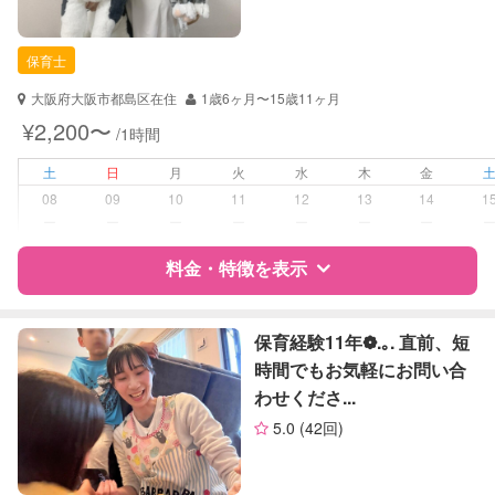
自治体届出済ベビーシッター
保育士
保育士
幼稚園教諭
大阪府大阪市都島区在住
1歳6ヶ月〜15歳11ヶ月
対応可能/特徴
送迎サポート
¥2,200〜
/1時間
早朝対応
夜間対応
土
日
月
火
水
木
金
08
09
10
11
12
13
14
1
病児対応
病児、病後児、ともに不可
ー
ー
ー
ー
ー
ー
ー
料金・特徴を表示
障がい児対応
対応可否は個別に相談
レッスン
なし
特徴
料金
レビュー
保育経験11年❁.｡. 直前、短
時間でもお気軽にお問い合
定期予約
お引き受けしていません
わせくださ...
サポートの特徴
5.0
(42回)
お子様の撮影
対応不可
資格
自治体届出済ベビーシッター
（定期特典）
保育士