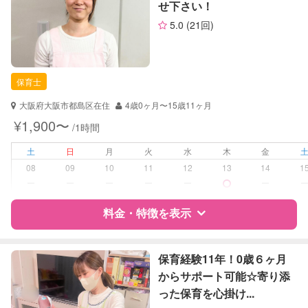
せ下さい！
サポートの特徴
お子様の撮影
対応可能
5.0
(21回)
（定期特典）
資格
企業型割引対象(旧内閣府補助対象)
自治体届出済ベビーシッター
保育士
保育士
幼稚園教諭
大阪府大阪市都島区在住
4歳0ヶ月〜15歳11ヶ月
対応可能/特徴
送迎サポート
¥1,900〜
/1時間
早朝対応
夜間対応
土
日
月
火
水
木
金
子育て経験
08
09
10
11
12
13
14
1
ー
ー
ー
ー
ー
ー
病児対応
病児、病後児、ともに不可
料金・特徴を表示
障がい児対応
対応可否は個別に相談
特徴
料金
レビュー
保育経験11年！0歳６ヶ月
レッスン
音楽レッスン
からサポート可能☆寄り添
スポーツレッスン
絵・工作レッスン
った保育を心掛け...
サポートの特徴
その他