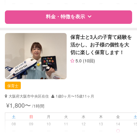
ー
ー
ー
ー
ー
ー
ー
レッスン
英語レッスン
料金・特徴を表示
定期予約
可能
特徴
料金
レビュー
保育士と3人の子育て経験を
お子様の撮影
対応不可
活かし、お子様の個性を大
（定期特典）
切に楽しく保育します！
サポートの特徴
5.0
(10回)
資格
企業型割引対象(旧内閣府補助対象)
自治体届出済ベビーシッター
保育士
保育士
対応可能/特徴
送迎サポート
大阪府大阪市中央区在住
1歳0ヶ月〜15歳11ヶ月
早朝対応
¥1,800〜
/1時間
夜間対応
土
日
月
火
水
木
金
病児対応
病児、病後児、ともに不可
08
09
10
11
12
13
14
1
ー
ー
ー
ー
ー
ー
障がい児対応