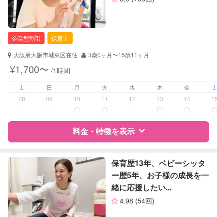
企業型割引
保育士
大阪府大阪市城東区在住
3歳0ヶ月〜15歳11ヶ月
¥1,700〜
/1時間
土
日
月
火
水
木
金
08
09
10
11
12
13
14
1
ー
ー
ー
料金・特徴を表示
特徴
料金
レビュー
保育歴13年、ベビーシッタ
ー歴5年、お子様の成長を一
緒に応援したい...
サポートの特徴
4.98
(54回)
資格
企業型割引対象(旧内閣府補助対象)