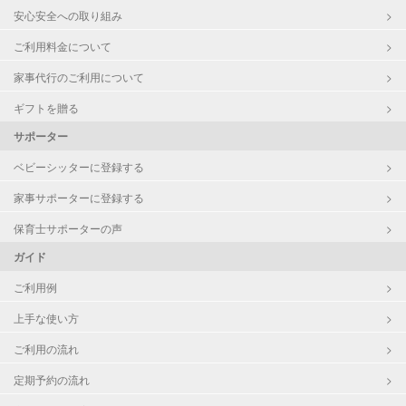
安心安全への取り組み
障がい児対応
対応可否は個別に相談
ご利用料金について
家事代行のご利用について
レッスン
なし
ギフトを贈る
定期予約
お引き受けしていません
サポーター
お子様の撮影
対応不可
ベビーシッターに登録する
（定期特典）
家事サポーターに登録する
保育士サポーターの声
ガイド
ご利用例
上手な使い方
ご利用の流れ
定期予約の流れ