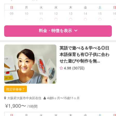
お泊まり保育
日
月
火
水
木
金
土
病児対応
病児、病後児、ともに不可
09
10
11
12
13
14
15
1
ー
ー
障がい児対応
対応可否は個別に相談
料金・特徴を表示
レッスン
絵・工作レッスン
その他
特徴
料金
レビュー
英語で遊べる＆学べる◎日
本語保育も有◎子供に合わ
定期予約
可能
せた遊びや制作を無...
サポートの特徴
お子様の撮影
対応可能
4.98
(307回)
（定期特典）
資格
企業型割引対象(旧内閣府補助対象)
自治体届出済ベビーシッター
保育士
指定研修修了
対応可能/特徴
送迎サポート
大阪府大阪市中央区在住
4歳6ヶ月〜15歳11ヶ月
外国語対応
¥1,900〜
/1時間
病児対応
病児、病後児、ともに不可
日
月
火
水
木
金
土