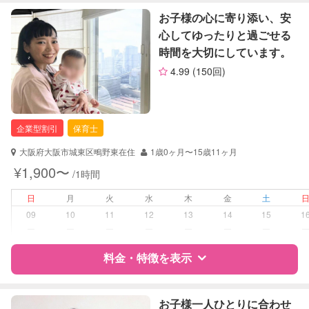
特徴
料金
レビュー
お子様の心に寄り添い、安
定期予約
お引き受けしていません
心してゆったりと過ごせる
時間を大切にしています。
サポートの特徴
お子様の撮影
対応不可
4.99
(150回)
（定期特典）
資格
自治体届出済ベビーシッター
保育士
幼稚園教諭
企業型割引
保育士
対応可能/特徴
送迎サポート
大阪府大阪市城東区鴫野東在住
1歳0ヶ月〜15歳11ヶ月
¥1,900〜
/1時間
病児対応
病児、病後児、ともに不可
日
月
火
水
木
金
土
障がい児対応
対応可否は個別に相談
09
10
11
12
13
14
15
1
ー
ー
ー
ー
ー
ー
ー
レッスン
なし
料金・特徴を表示
定期予約
可能
特徴
料金
レビュー
お子様一人ひとりに合わせ