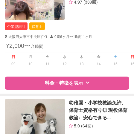
4.97
(339回)
資格
自治体届出済ベビーシッター
定期予約
可能
保育士
幼稚園教諭
企業型割引
保育士
お子様の撮影
対応可能
（定期特典）
対応可能/特徴
送迎サポート
大阪府大阪市中央区在住
0歳6ヶ月〜15歳11ヶ月
早朝対応
¥2,000〜
/1時間
夜間対応
日
月
火
水
木
金
土
病児対応
病児、病後児、ともに不可
09
10
11
12
13
14
15
1
ー
ー
ー
ー
ー
ー
ー
障がい児対応
対応可否は個別に相談
料金・特徴を表示
レッスン
スポーツレッスン
絵・工作レッスン
特徴
料金
レビュー
幼稚園・小学校教諭免許、
保育士資格有り◎ 現役保育
定期予約
可能
教諭♩安心できる...
サポートの特徴
5.0
(64回)
お子様の撮影
対応不可
資格
企業型割引対象(旧内閣府補助対象)
（定期特典）