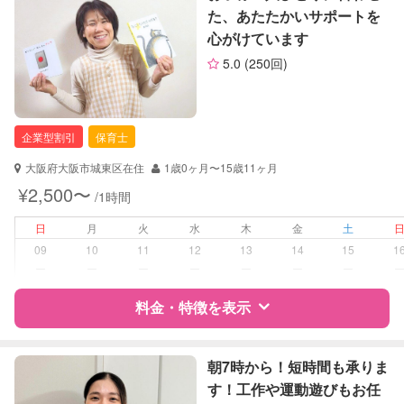
お子様の撮影
対応不可
た、あたたかいサポートを
（定期特典）
心がけています
サポートの特徴
5.0
(250回)
資格
企業型割引対象(旧内閣府補助対象)
自治体届出済ベビーシッター
保育士
企業型割引
保育士
幼稚園教諭
大阪府大阪市城東区在住
1歳0ヶ月〜15歳11ヶ月
対応可能/特徴
送迎サポート
¥2,500〜
/1時間
夜間対応
日
月
火
水
木
金
土
病児対応
病児、病後児、ともに不可
09
10
11
12
13
14
15
1
ー
ー
ー
ー
ー
ー
ー
障がい児対応
対応可否は個別に相談
料金・特徴を表示
レッスン
なし
特徴
料金
レビュー
朝7時から！短時間も承りま
定期予約
可能
す！工作や運動遊びもお任