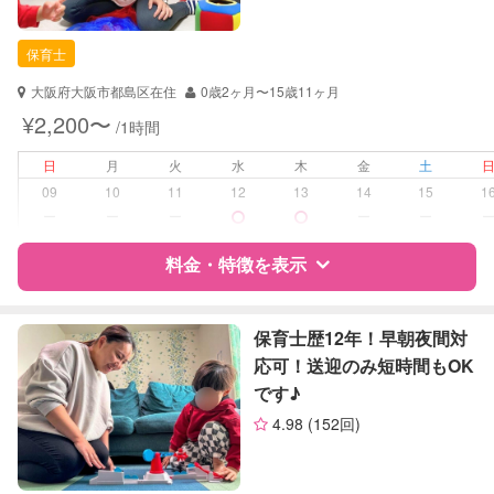
自治体届出済ベビーシッター
保育士
保育士
幼稚園教諭
大阪府大阪市都島区在住
0歳2ヶ月〜15歳11ヶ月
対応可能/特徴
送迎サポート
¥2,200〜
/1時間
早朝対応
夜間対応
日
月
火
水
木
金
土
お泊まり保育
09
10
11
12
13
14
15
1
ー
ー
ー
ー
ー
病児対応
病児、病後児、ともに可能
料金・特徴を表示
障がい児対応
対応可否は個別に相談
特徴
料金
レビュー
保育士歴12年！早朝夜間対
レッスン
なし
応可！送迎のみ短時間もOK
です♪
定期予約
お引き受けしていません
サポートの特徴
4.98
(152回)
お子様の撮影
対応不可
資格
自治体届出済ベビーシッター
（定期特典）
保育士