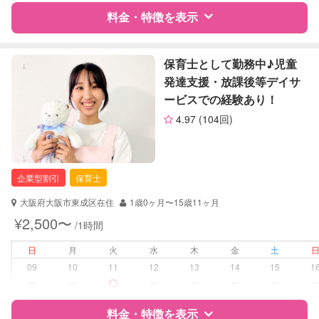
対応可否は個別に相談
料金・特徴を表示
レッスン
なし
特徴
料金
レビュー
保育士として勤務中♪児童
定期予約
お引き受けしていません
発達支援・放課後等デイサ
ービスでの経験あり！
お子様の撮影
対応不可
サポートの特徴
（定期特典）
4.97
(104回)
資格
自治体届出済ベビーシッター
保育士
企業型割引
保育士
対応可能/特徴
送迎サポート
早朝対応
大阪府大阪市東成区在住
1歳0ヶ月〜15歳11ヶ月
子育て経験
¥2,500〜
/1時間
病児対応
病児、病後児、ともに不可
日
月
火
水
木
金
土
09
10
11
12
13
14
15
1
障がい児対応
対応可否は個別に相談
ー
ー
ー
ー
ー
ー
料金・特徴を表示
レッスン
なし