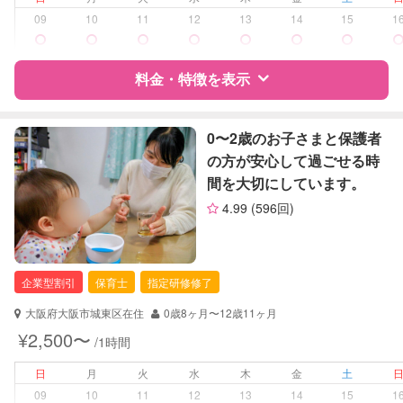
09
10
11
12
13
14
15
1
障がい児対応
対応可否は個別に相談
料金・特徴を表示
レッスン
英語レッスン
音楽レッスン
特徴
料金
レビュー
0〜2歳のお子さまと保護者
定期予約
可能
の方が安心して過ごせる時
間を大切にしています。
お子様の撮影
対応可能
サポートの特徴
（定期特典）
4.99
(596回)
資格
自治体届出済ベビーシッター
対応可能/特徴
夜間対応
企業型割引
保育士
指定研修修了
お泊まり保育
外国語対応
大阪府大阪市城東区在住
0歳8ヶ月〜12歳11ヶ月
¥2,500〜
/1時間
病児対応
病児、病後児、ともに不可
日
月
火
水
木
金
土
障がい児対応
対応可否は個別に相談
09
10
11
12
13
14
15
1