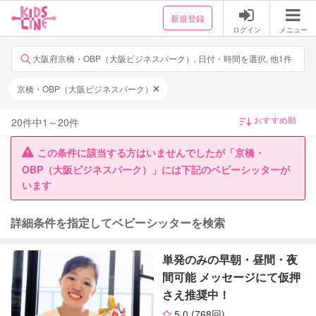
新規登録
ログイン
メニュー
大阪府京橋・OBP（大阪ビジネスパーク）, 日付・時間を選択, 他1件
京橋・OBP（大阪ビジネスパーク）
20
件中
1
～
20
件
この条件に該当する方はいませんでしたが「京橋・
OBP（大阪ビジネスパーク）」には下記のベビーシッターが
います
詳細条件を指定してベビーシッターを検索
単発のみの早朝・昼間・夜
間可能 メッセージにて仮押
さえ推奨中！
5.0
(768回)