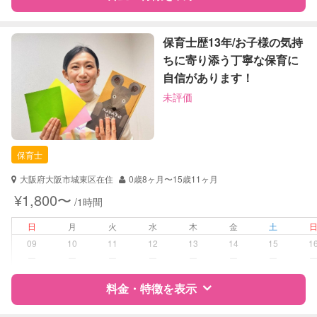
定期予約
可能
特徴
料金
レビュー
保育士歴13年/お子様の気持
ちに寄り添う丁寧な保育に
お子様の撮影
対応可能
自信があります！
（定期特典）
サポートの特徴
未評価
資格
企業型割引対象(旧内閣府補助対象)
自治体届出済ベビーシッター
保育士
保育士
幼稚園教諭
大阪府大阪市城東区在住
0歳8ヶ月〜15歳11ヶ月
対応可能/特徴
送迎サポート
¥1,800〜
/1時間
夜間対応
日
月
火
水
木
金
土
病児対応
病児、病後児、ともに不可
09
10
11
12
13
14
15
1
ー
ー
ー
ー
ー
ー
ー
障がい児対応
対応可否は個別に相談
料金・特徴を表示
レッスン
なし