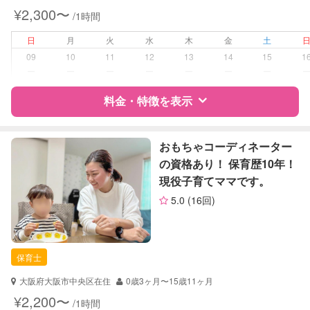
対応可能/特徴
送迎サポート
¥2,300〜
/1時間
早朝対応
夜間対応
日
月
火
水
木
金
土
お泊まり保育
09
10
11
12
13
14
15
1
子育て経験
ー
ー
ー
ー
ー
ー
ー
病児対応
料金・特徴を表示
病児、病後児、ともに不可
障がい児対応
対応可否は個別に相談
特徴
料金
レビュー
おもちゃコーディネーター
の資格あり！ 保育歴10年！
レッスン
なし
現役子育てママです。
サポートの特徴
定期予約
可能
5.0
(16回)
資格
企業型割引対象(旧内閣府補助対象)
自治体届出済ベビーシッター
お子様の撮影
対応可能
幼稚園教諭
（定期特典）
保育士
準育児師
ドゥーラ協会認定産後ドゥーラ
大阪府大阪市中央区在住
0歳3ヶ月〜15歳11ヶ月
¥2,200〜
/1時間
対応可能/特徴
早朝対応