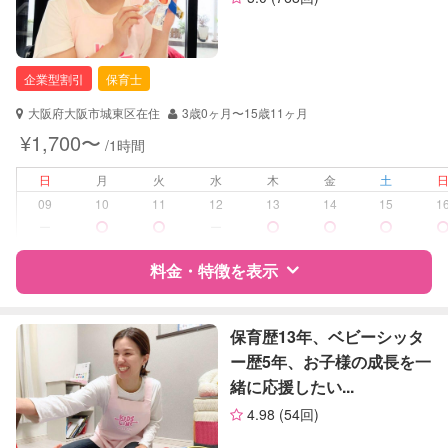
企業型割引
保育士
大阪府大阪市城東区在住
3歳0ヶ月〜15歳11ヶ月
¥1,700〜
/1時間
日
月
火
水
木
金
土
09
10
11
12
13
14
15
1
ー
ー
料金・特徴を表示
特徴
料金
レビュー
保育歴13年、ベビーシッタ
ー歴5年、お子様の成長を一
緒に応援したい...
サポートの特徴
4.98
(54回)
資格
企業型割引対象(旧内閣府補助対象)