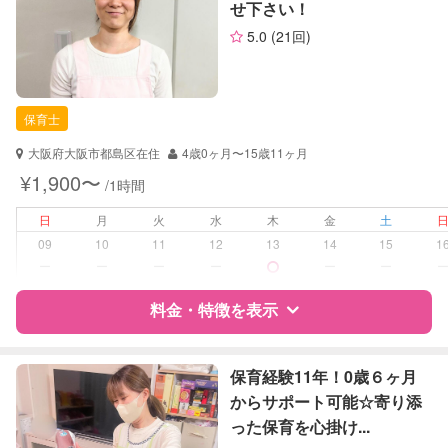
せ下さい！
サポートの特徴
お子様の撮影
対応可能
5.0
(21回)
（定期特典）
資格
企業型割引対象(旧内閣府補助対象)
自治体届出済ベビーシッター
保育士
保育士
幼稚園教諭
大阪府大阪市都島区在住
4歳0ヶ月〜15歳11ヶ月
対応可能/特徴
送迎サポート
¥1,900〜
/1時間
早朝対応
夜間対応
日
月
火
水
木
金
土
子育て経験
09
10
11
12
13
14
15
1
ー
ー
ー
ー
ー
ー
病児対応
病児、病後児、ともに不可
料金・特徴を表示
障がい児対応
対応可否は個別に相談
特徴
料金
レビュー
保育経験11年！0歳６ヶ月
レッスン
音楽レッスン
からサポート可能☆寄り添
スポーツレッスン
絵・工作レッスン
った保育を心掛け...
サポートの特徴
その他