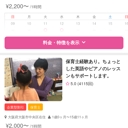
夜間対応
¥2,200〜
/1時間
病児対応
病児、病後児、ともに不可
日
月
火
水
木
金
土
09
10
11
12
13
14
15
1
障がい児対応
対応可否は個別に相談
ー
ー
ー
ー
ー
料金・特徴を表示
レッスン
なし
定期予約
可能
特徴
料金
レビュー
保育士経験あり。ちょっと
した英語やピアノのレッス
お子様の撮影
対応可能
ンもサポートします。
（定期特典）
サポートの特徴
5.0
(4115回)
資格
自治体届出済ベビーシッター
保育士
企業型割引
保育士
対応可能/特徴
送迎サポート
早朝対応
大阪府大阪市中央区在住
1歳0ヶ月〜15歳11ヶ月
夜間対応
¥2,000〜
/1時間