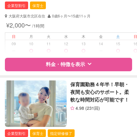
企業型割引
保育士
対応可能/特徴
子育て経験
大阪府大阪市北区在住
0歳6ヶ月〜15歳11ヶ月
病児対応
病児、病後児、ともに不可
¥2,000〜
/1時間
障がい児対応
日
月
火
水
木
金
土
対応可否は個別に相談
09
10
11
12
13
14
15
1
ー
ー
レッスン
英語レッスン
絵・工作レッスン
料金・特徴を表示
その他
定期予約
お引き受けしていません
特徴
料金
レビュー
保育園勤務４年半！早朝・
夜間も安心のサポート。柔
お子様の撮影
対応不可
軟な時間対応が可能です！
（定期特典）
サポートの特徴
4.98
(231回)
資格
企業型割引対象(旧内閣府補助対象)
自治体届出済ベビーシッター
保育士
企業型割引
保育士
指定研修修了
幼稚園教諭