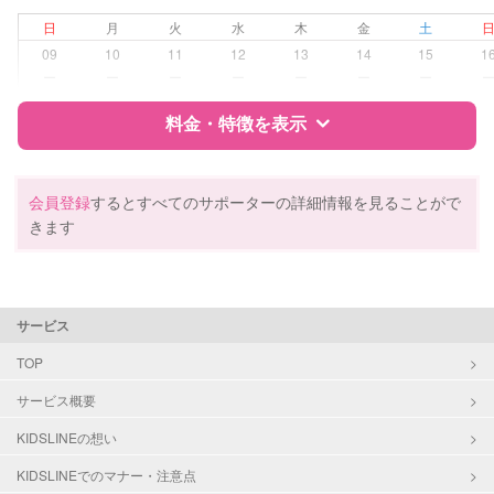
夜間対応
日
月
火
水
木
金
土
子育て経験
09
10
11
12
13
14
15
1
ー
ー
ー
ー
ー
ー
ー
病児対応
病児、病後児、ともに不可
料金・特徴を表示
障がい児対応
対応可否は個別に相談
特徴
料金
レビュー
会員登録
するとすべてのサポーターの詳細情報を見ることがで
レッスン
なし
きます
定期予約
お引き受けしていません
サポートの特徴
資格
自治体届出済ベビーシッター
お子様の撮影
対応不可
サービス
保育士
（定期特典）
幼稚園教諭
TOP
サービス概要
対応可能/特徴
送迎サポート
子育て経験
KIDSLINEの想い
KIDSLINEでのマナー・注意点
病児対応
病児、病後児、ともに不可