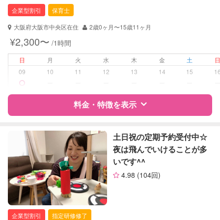
幼稚園教諭
企業型割引
保育士
対応可能/特徴
送迎サポート
大阪府大阪市中央区在住
2歳0ヶ月〜15歳11ヶ月
早朝対応
¥2,300〜
/1時間
夜間対応
日
月
火
水
木
金
土
病児対応
病児、病後児、ともに不可
09
10
11
12
13
14
15
1
ー
ー
ー
ー
ー
ー
障がい児対応
対応可否は個別に相談
料金・特徴を表示
レッスン
音楽レッスン
スポーツレッスン
特徴
料金
レビュー
土日祝の定期予約受付中☆
絵・工作レッスン
夜は飛んでいけることが多
いです^^
定期予約
お引き受けしていません
サポートの特徴
4.98
(104回)
お子様の撮影
対応不可
資格
企業型割引対象(旧内閣府補助対象)
（定期特典）
自治体届出済ベビーシッター
保育士
企業型割引
指定研修修了
幼稚園教諭