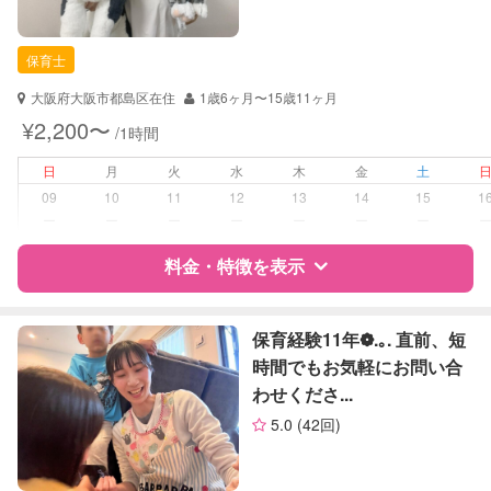
自治体届出済ベビーシッター
保育士
保育士
幼稚園教諭
大阪府大阪市都島区在住
1歳6ヶ月〜15歳11ヶ月
対応可能/特徴
送迎サポート
¥2,200〜
/1時間
早朝対応
夜間対応
日
月
火
水
木
金
土
09
10
11
12
13
14
15
1
病児対応
病児、病後児、ともに不可
ー
ー
ー
ー
ー
ー
ー
料金・特徴を表示
障がい児対応
対応可否は個別に相談
レッスン
なし
特徴
料金
レビュー
保育経験11年❁.｡. 直前、短
時間でもお気軽にお問い合
定期予約
お引き受けしていません
わせくださ...
サポートの特徴
5.0
(42回)
お子様の撮影
対応不可
資格
自治体届出済ベビーシッター
（定期特典）
保育士