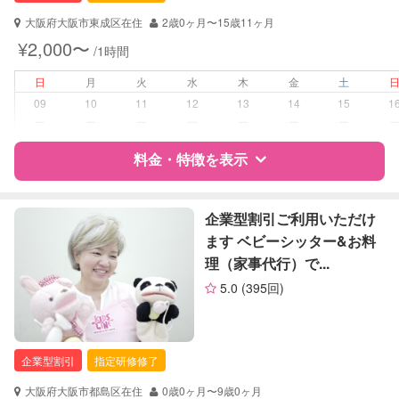
大阪府大阪市東成区在住
2歳0ヶ月〜15歳11ヶ月
対応可能/特徴
送迎サポート
¥2,000〜
/1時間
早朝対応
夜間対応
日
月
火
水
木
金
土
お泊まり保育
09
10
11
12
13
14
15
1
ー
ー
ー
ー
ー
ー
ー
病児対応
病児、病後児、ともに不可
料金・特徴を表示
障がい児対応
対応可否は個別に相談
特徴
料金
レビュー
企業型割引ご利用いただけ
レッスン
音楽レッスン
ます ベビーシッター&お料
理（家事代行）で...
定期予約
お引き受けしていません
サポートの特徴
5.0
(395回)
資格
企業型割引対象(旧内閣府補助対象)
お子様の撮影
対応不可
自治体届出済ベビーシッター
（定期特典）
全国保育サービス協会(ACSA)認定ベ
企業型割引
指定研修修了
ビーシッター
大阪府大阪市都島区在住
0歳0ヶ月〜9歳0ヶ月