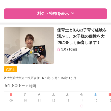
ー
ー
ー
ー
ー
ー
ー
レッスン
英語レッスン
料金・特徴を表示
定期予約
可能
特徴
料金
レビュー
保育士と3人の子育て経験を
お子様の撮影
対応不可
活かし、お子様の個性を大
（定期特典）
切に楽しく保育します！
サポートの特徴
5.0
(10回)
資格
企業型割引対象(旧内閣府補助対象)
自治体届出済ベビーシッター
保育士
保育士
対応可能/特徴
送迎サポート
大阪府大阪市中央区在住
1歳0ヶ月〜15歳11ヶ月
早朝対応
¥1,800〜
/1時間
夜間対応
日
月
火
水
木
金
土
病児対応
病児、病後児、ともに不可
09
10
11
12
13
14
15
1
ー
ー
ー
ー
ー
ー
障がい児対応