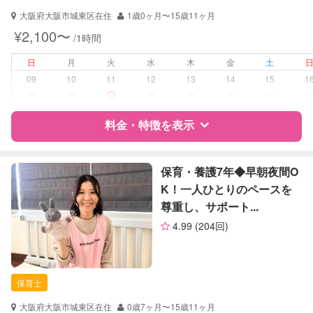
大阪府大阪市城東区在住
1歳0ヶ月〜15歳11ヶ月
対応可能/特徴
送迎サポート
¥2,100〜
/1時間
早朝対応
夜間対応
日
月
火
水
木
金
土
お泊まり保育
09
10
11
12
13
14
15
1
ー
ー
ー
ー
ー
ー
病児対応
病児、病後児、ともに不可
料金・特徴を表示
障がい児対応
対応可否は個別に相談
特徴
料金
レビュー
保育・養護7年◆早朝夜間O
レッスン
なし
K！一人ひとりのペースを
尊重し、サポート...
定期予約
可能
サポートの特徴
4.99
(204回)
お子様の撮影
対応不可
資格
企業型割引対象(旧内閣府補助対象)
（定期特典）
自治体届出済ベビーシッター
保育士
保育士
対応可能/特徴
早朝対応
大阪府大阪市城東区在住
0歳7ヶ月〜15歳11ヶ月