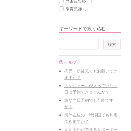
外国語対応
(0)
準育児師
(0)
キーワードで絞り込む
ヘルプ
病児・病後児でもお願いでき
ますか？
スケジュールが入っていない
日は予約できませんか？
急な当日予約でも可能です
か？
海外在住の一時帰国でも利用
できますか？
定期予約ができるサポーター