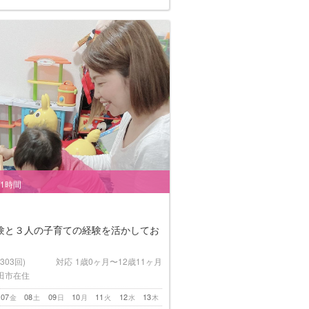
/1時間
験と３人の子育ての経験を活かしてお
(303回)
対応
1歳0ヶ月〜12歳11ヶ月
田市在住
07
08
09
10
11
12
13
金
土
日
月
火
水
木