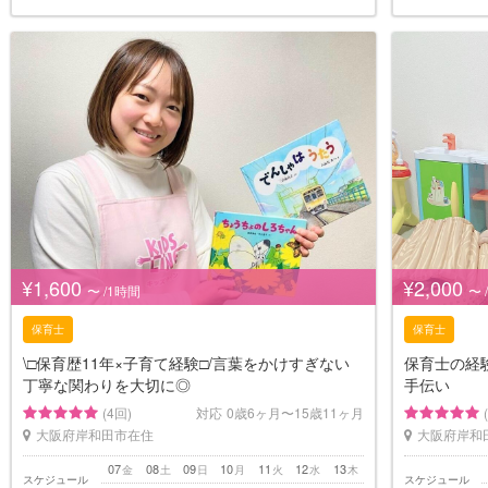
¥1,600
¥2,000
〜 /1時間
〜 
保育士
保育士
\□︎保育歴11年×子育て経験□︎/言葉をかけすぎない
保育士の経
丁寧な関わりを大切に◎
手伝い
(4回)
対応
0歳6ヶ月〜15歳11ヶ月
大阪府岸和田市在住
大阪府岸和
07
08
09
10
11
12
13
金
土
日
月
火
水
木
スケジュール
スケジュール