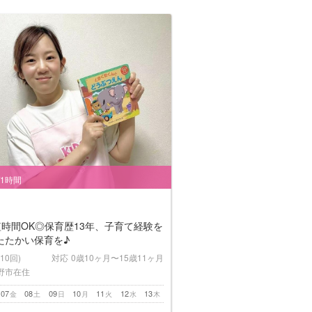
/1時間
短時間OK◎保育歴13年、子育て経験を
たたかい保育を♪
(10回)
対応
0歳10ヶ月〜15歳11ヶ月
野市在住
07
08
09
10
11
12
13
金
土
日
月
火
水
木