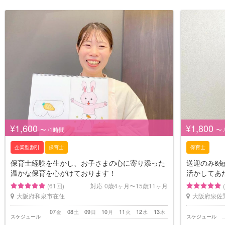
¥1,600
¥1,800
〜 /1時間
〜 
企業型割引
保育士
保育士
保育士経験を生かし、お子さまの心に寄り添った
送迎のみ&
温かな保育を心がけております！
活かしてあ
(61回)
対応
0歳4ヶ月〜15歳11ヶ月
大阪府和泉市在住
大阪府泉佐
07
08
09
10
11
12
13
金
土
日
月
火
水
木
スケジュール
スケジュール