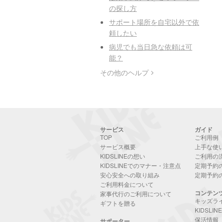
の探し方
サポート場所を自宅以外で依
頼したい
病児でも当日急な依頼は可
能？
その他のヘルプ
サービス
ガイド
TOP
ご利用例
サービス概要
上手な使
KIDSLINEの想い
ご利用の
KIDSLINEでのマナー・注意点
定期予約
安心安全への取り組み
定期予約
ご利用料金について
コンテン
家事代行のご利用について
キッズラ
ギフトを贈る
KIDSLI
保活情報
サポーター