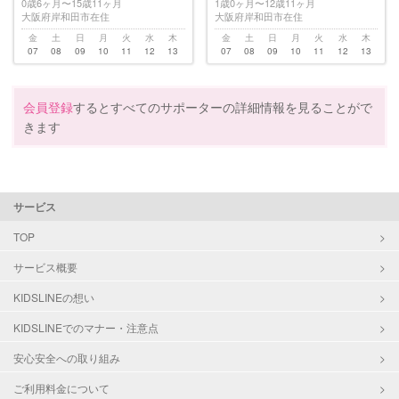
0歳6ヶ月〜15歳11ヶ月
1歳0ヶ月〜12歳11ヶ月
大阪府岸和田市在住
大阪府岸和田市在住
金
土
日
月
火
水
木
金
土
日
月
火
水
木
07
08
09
10
11
12
13
07
08
09
10
11
12
13
会員登録
するとすべてのサポーターの詳細情報を見ることがで
きます
サービス
TOP
サービス概要
KIDSLINEの想い
KIDSLINEでのマナー・注意点
安心安全への取り組み
ご利用料金について