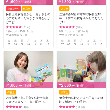
¥1,600
¥1,800
〜 /1時間
〜 /1時間
企業型割引
保育士
保育士
保育士経験を生かし、お子さまの
送迎のみ&短時間OK◎保育歴13
心に寄り添った温かな保育を心が
年、子育て経験を活かしてあたた
けてお...
かい...
(61回)
(10回)
0歳4ヶ月〜15歳11ヶ月
0歳10ヶ月〜15歳11ヶ月
大阪府和泉市在住
大阪府泉佐野市在住
金
土
日
月
火
水
木
金
土
日
月
火
水
木
07
08
09
10
11
12
13
07
08
09
10
11
12
13
¥1,600
¥2,000
〜 /1時間
〜 /1時間
保育士
保育士
\□︎保育歴11年×子育て経験□︎/言葉
保育士の経験と３人の子育ての経
をかけすぎない丁寧な関わり...
験を活かしてお手伝い
(4回)
(303回)