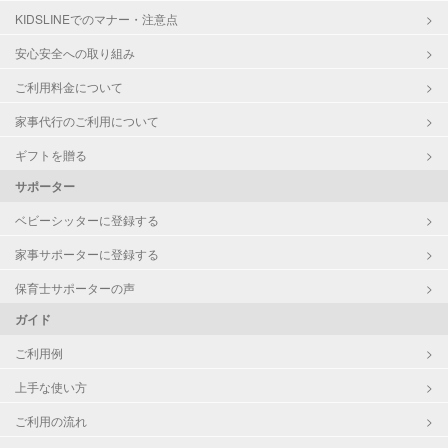
KIDSLINEでのマナー・注意点
お泊まり保育
子育て経験
安心安全への取り組み
ご利用料金について
病児対応
病児、病後児、ともに不可
家事代行のご利用について
障がい児対応
対応可否は個別に相談
ギフトを贈る
サポーター
レッスン
なし
ベビーシッターに登録する
定期予約
お引き受けしていません
家事サポーターに登録する
お子様の撮影
対応不可
保育士サポーターの声
（定期特典）
ガイド
ご利用例
上手な使い方
ご利用の流れ