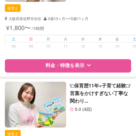
保育士
保育士
対応可能/特徴
送迎サポート
大阪府泉佐野市在住
0歳10ヶ月〜15歳11ヶ月
子育て経験
¥1,800〜
/1時間
病児対応
病児、病後児、ともに不可
土
日
月
火
水
木
金
08
09
10
11
12
13
14
1
障がい児対応
対応可否は個別に相談
ー
ー
ー
ー
ー
ー
ー
料金・特徴を表示
レッスン
音楽レッスン
絵・工作レッスン
特徴
料金
レビュー
\□︎保育歴11年×子育て経験□︎/
定期予約
可能
言葉をかけすぎない丁寧な
関わり...
サポートの特徴
お子様の撮影
対応可能
5.0
(4回)
（定期特典）
資格
自治体届出済ベビーシッター
保育士
保育士