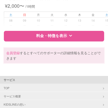
¥2,000〜
/1時間
病児対応
病児、病後児、ともに不可
土
日
月
火
水
木
金
障がい児対応
対応可否は個別に相談
08
09
10
11
12
13
14
1
ー
ー
ー
ー
ー
ー
ー
レッスン
なし
料金・特徴を表示
定期予約
お引き受けしていません
特徴
料金
レビュー
会員登録
するとすべてのサポーターの詳細情報を見ることがで
お子様の撮影
対応不可
きます
（定期特典）
サポートの特徴
資格
自治体届出済ベビーシッター
サービス
保育士
幼稚園教諭
TOP
サービス概要
対応可能/特徴
送迎サポート
早朝対応
KIDSLINEの想い
夜間対応