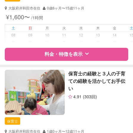
対応可能/特徴
送迎サポート
子育て経験
大阪府岸和田市在住
0歳6ヶ月〜15歳11ヶ月
¥1,600〜
/1時間
病児対応
病児、病後児、ともに不可
土
日
月
火
水
木
金
障がい児対応
対応可否は個別に相談
08
09
10
11
12
13
14
1
ー
ー
ー
ー
ー
ー
ー
レッスン
絵・工作レッスン
料金・特徴を表示
定期予約
可能
特徴
料金
レビュー
保育士の経験と３人の子育
お子様の撮影
対応可能
ての経験を活かしてお手伝
（定期特典）
い
サポートの特徴
4.91
(303回)
資格
自治体届出済ベビーシッター
保育士
幼稚園教諭
保育士
対応可能/特徴
子育て経験
大阪府岸和田市在住
1歳0ヶ月〜12歳11ヶ月