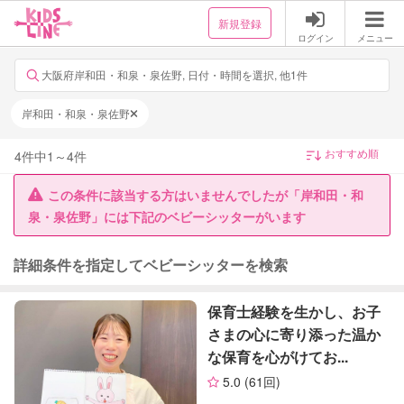
新規登録
ログイン
メニュー
大阪府岸和田・和泉・泉佐野, 日付・時間を選択, 他1件
岸和田・和泉・泉佐野
4
件中
1
～
4
件
この条件に該当する方はいませんでしたが「岸和田・和
泉・泉佐野」には下記のベビーシッターがいます
詳細条件を指定してベビーシッターを検索
保育士経験を生かし、お子
さまの心に寄り添った温か
な保育を心がけてお...
5.0
(61回)