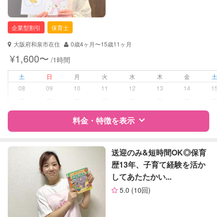
企業型割引
保育士
大阪府和泉市在住
0歳4ヶ月〜15歳11ヶ月
¥1,600〜
/1時間
土
日
月
火
水
木
金
08
09
10
11
12
13
14
1
ー
ー
ー
ー
ー
ー
ー
料金・特徴を表示
特徴
料金
レビュー
送迎のみ&短時間OK◎保育
歴13年、子育て経験を活か
してあたたかい...
サポートの特徴
5.0
(10回)
資格
企業型割引対象(旧内閣府補助対象)
自治体届出済ベビーシッター