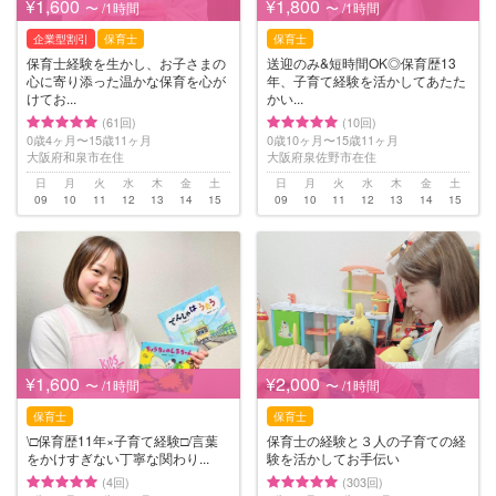
¥1,600
¥1,800
〜 /1時間
〜 /1時間
企業型割引
保育士
保育士
保育士経験を生かし、お子さまの
送迎のみ&短時間OK◎保育歴13
心に寄り添った温かな保育を心が
年、子育て経験を活かしてあたた
けてお...
かい...
(61回)
(10回)
0歳4ヶ月〜15歳11ヶ月
0歳10ヶ月〜15歳11ヶ月
大阪府和泉市在住
大阪府泉佐野市在住
日
月
火
水
木
金
土
日
月
火
水
木
金
土
09
10
11
12
13
14
15
09
10
11
12
13
14
15
¥1,600
¥2,000
〜 /1時間
〜 /1時間
保育士
保育士
\□︎保育歴11年×子育て経験□︎/言葉
保育士の経験と３人の子育ての経
をかけすぎない丁寧な関わり...
験を活かしてお手伝い
(4回)
(303回)