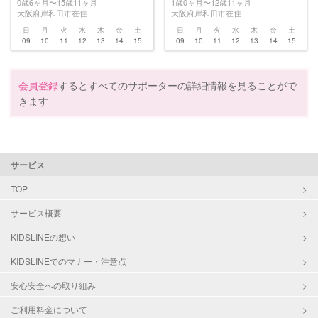
0歳6ヶ月〜15歳11ヶ月
1歳0ヶ月〜12歳11ヶ月
大阪府岸和田市在住
大阪府岸和田市在住
日
月
火
水
木
金
土
日
月
火
水
木
金
土
09
10
11
12
13
14
15
09
10
11
12
13
14
15
会員登録
するとすべてのサポーターの詳細情報を見ることがで
きます
サービス
TOP
サービス概要
KIDSLINEの想い
KIDSLINEでのマナー・注意点
安心安全への取り組み
ご利用料金について