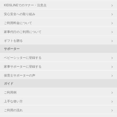
KIDSLINEでのマナー・注意点
お泊まり保育
子育て経験
安心安全への取り組み
ご利用料金について
病児対応
病児、病後児、ともに不可
家事代行のご利用について
障がい児対応
対応可否は個別に相談
ギフトを贈る
サポーター
レッスン
なし
ベビーシッターに登録する
定期予約
お引き受けしていません
家事サポーターに登録する
お子様の撮影
対応不可
保育士サポーターの声
（定期特典）
ガイド
ご利用例
上手な使い方
ご利用の流れ