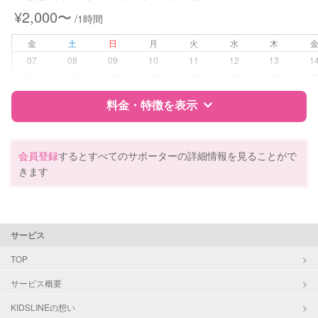
¥2,000〜
/1時間
病児対応
病児、病後児、ともに不可
金
土
日
月
火
水
木
障がい児対応
対応可否は個別に相談
07
08
09
10
11
12
13
1
ー
ー
ー
ー
ー
ー
ー
レッスン
なし
料金・特徴を表示
定期予約
お引き受けしていません
特徴
料金
レビュー
会員登録
するとすべてのサポーターの詳細情報を見ることがで
お子様の撮影
対応不可
きます
（定期特典）
サポートの特徴
資格
自治体届出済ベビーシッター
サービス
保育士
幼稚園教諭
TOP
サービス概要
対応可能/特徴
送迎サポート
早朝対応
KIDSLINEの想い
夜間対応