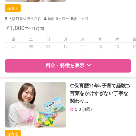
保育士
保育士
対応可能/特徴
送迎サポート
大阪府泉佐野市在住
0歳10ヶ月〜15歳11ヶ月
子育て経験
¥1,800〜
/1時間
病児対応
病児、病後児、ともに不可
金
土
日
月
火
水
木
07
08
09
10
11
12
13
1
障がい児対応
対応可否は個別に相談
ー
ー
ー
ー
ー
ー
ー
料金・特徴を表示
レッスン
音楽レッスン
絵・工作レッスン
特徴
料金
レビュー
\□︎保育歴11年×子育て経験□︎/
定期予約
可能
言葉をかけすぎない丁寧な
関わり...
サポートの特徴
お子様の撮影
対応可能
5.0
(4回)
（定期特典）
資格
自治体届出済ベビーシッター
保育士
保育士