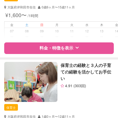
対応可能/特徴
送迎サポート
子育て経験
大阪府岸和田市在住
0歳6ヶ月〜15歳11ヶ月
¥1,600〜
/1時間
病児対応
病児、病後児、ともに不可
金
土
日
月
火
水
木
障がい児対応
対応可否は個別に相談
07
08
09
10
11
12
13
1
ー
ー
ー
ー
ー
ー
ー
レッスン
絵・工作レッスン
料金・特徴を表示
定期予約
可能
特徴
料金
レビュー
保育士の経験と３人の子育
お子様の撮影
対応可能
ての経験を活かしてお手伝
（定期特典）
い
サポートの特徴
4.91
(303回)
資格
自治体届出済ベビーシッター
保育士
幼稚園教諭
保育士
対応可能/特徴
子育て経験
大阪府岸和田市在住
1歳0ヶ月〜12歳11ヶ月