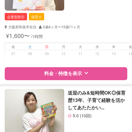
企業型割引
保育士
大阪府和泉市在住
0歳4ヶ月〜15歳11ヶ月
¥1,600〜
/1時間
金
土
日
月
火
水
木
07
08
09
10
11
12
13
1
ー
ー
ー
ー
ー
ー
ー
料金・特徴を表示
特徴
料金
レビュー
送迎のみ&短時間OK◎保育
歴13年、子育て経験を活か
してあたたかい...
サポートの特徴
5.0
(10回)
資格
企業型割引対象(旧内閣府補助対象)
自治体届出済ベビーシッター