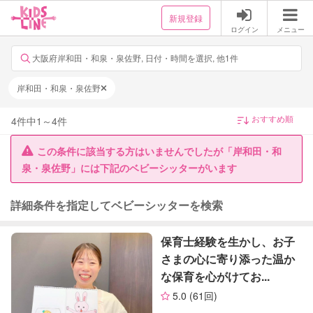
新規登録
ログイン
メニュー
大阪府岸和田・和泉・泉佐野, 日付・時間を選択, 他1件
岸和田・和泉・泉佐野
4
件中
1
～
4
件
この条件に該当する方はいませんでしたが「岸和田・和
泉・泉佐野」には下記のベビーシッターがいます
詳細条件を指定してベビーシッターを検索
保育士経験を生かし、お子
さまの心に寄り添った温か
な保育を心がけてお...
5.0
(61回)