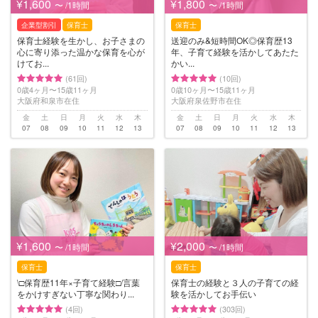
¥1,600
¥1,800
〜 /1時間
〜 /1時間
企業型割引
保育士
保育士
保育士経験を生かし、お子さまの
送迎のみ&短時間OK◎保育歴13
心に寄り添った温かな保育を心が
年、子育て経験を活かしてあたた
けてお...
かい...
(61回)
(10回)
0歳4ヶ月〜15歳11ヶ月
0歳10ヶ月〜15歳11ヶ月
大阪府和泉市在住
大阪府泉佐野市在住
金
土
日
月
火
水
木
金
土
日
月
火
水
木
07
08
09
10
11
12
13
07
08
09
10
11
12
13
¥1,600
¥2,000
〜 /1時間
〜 /1時間
保育士
保育士
\□︎保育歴11年×子育て経験□︎/言葉
保育士の経験と３人の子育ての経
をかけすぎない丁寧な関わり...
験を活かしてお手伝い
(4回)
(303回)