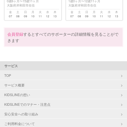
0歳6ヶ月〜15歳11ヶ月
1歳0ヶ月〜12歳11ヶ月
大阪府岸和田市在住
大阪府岸和田市在住
金
土
日
月
火
水
木
金
土
日
月
火
水
木
07
08
09
10
11
12
13
07
08
09
10
11
12
13
会員登録
するとすべてのサポーターの詳細情報を見ることがで
きます
サービス
TOP
サービス概要
KIDSLINEの想い
KIDSLINEでのマナー・注意点
安心安全への取り組み
ご利用料金について