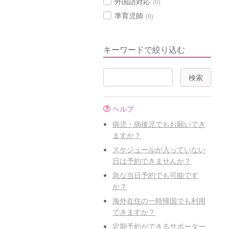
外国語対応
(0)
準育児師
(0)
キーワードで絞り込む
ヘルプ
病児・病後児でもお願いでき
ますか？
スケジュールが入っていない
日は予約できませんか？
急な当日予約でも可能です
か？
海外在住の一時帰国でも利用
できますか？
定期予約ができるサポーター