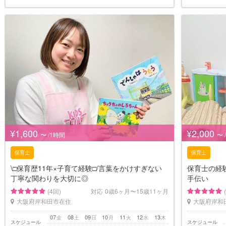
¥1,600
¥2,000
〜 /1時間
〜 
保育士
保育士
\□︎保育歴11年×子育て経験□︎/言葉をかけすぎない
保育士の経
丁寧な関わりを大切に◎
手伝い
(4回)
対応
0歳6ヶ月〜15歳11ヶ月
大阪府岸和田市在住
大阪府岸和
07
08
09
10
11
12
13
金
土
日
月
火
水
木
スケジュール
スケジュール