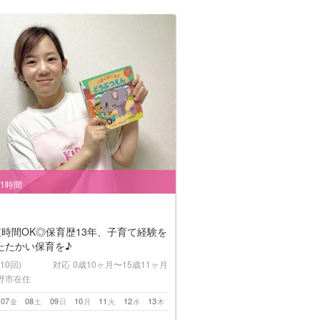
/1時間
短時間OK◎保育歴13年、子育て経験を
たたかい保育を♪
(10回)
対応
0歳10ヶ月〜15歳11ヶ月
野市在住
07
08
09
10
11
12
13
金
土
日
月
火
水
木