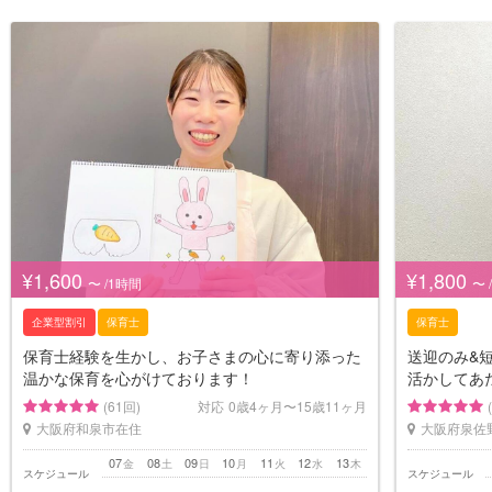
¥1,600
¥1,800
〜 /1時間
〜 
企業型割引
保育士
保育士
保育士経験を生かし、お子さまの心に寄り添った
送迎のみ&
温かな保育を心がけております！
活かしてあ
(61回)
対応
0歳4ヶ月〜15歳11ヶ月
大阪府和泉市在住
大阪府泉佐
07
08
09
10
11
12
13
金
土
日
月
火
水
木
スケジュール
スケジュール