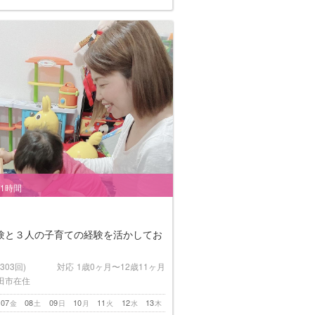
/1時間
験と３人の子育ての経験を活かしてお
(303回)
対応
1歳0ヶ月〜12歳11ヶ月
田市在住
07
08
09
10
11
12
13
金
土
日
月
火
水
木