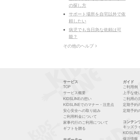
の探し方
サポート場所を自宅以外で依
頼したい
病児でも当日急な依頼は可
能？
その他のヘルプ
サービス
ガイド
TOP
ご利用例
サービス概要
上手な使
KIDSLINEの想い
ご利用の
KIDSLINEでのマナー・注意点
定期予約
安心安全への取り組み
定期予約
ご利用料金について
コンテン
家事代行のご利用について
キッズラ
ギフトを贈る
KIDSLI
保活情報
サポーター