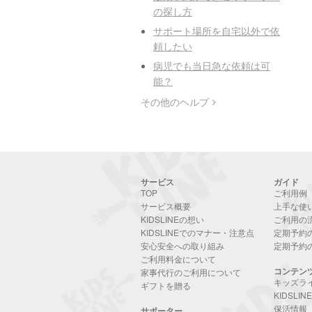
の探し方
サポート場所を自宅以外で依
頼したい
病児でも当日急な依頼は可
能？
その他のヘルプ
サービス
ガイド
TOP
ご利用例
サービス概要
上手な使
KIDSLINEの想い
ご利用の
KIDSLINEでのマナー・注意点
定期予約
安心安全への取り組み
定期予約
ご利用料金について
コンテン
家事代行のご利用について
キッズラ
ギフトを贈る
KIDSLI
保活情報
サポーター