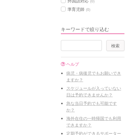
外国語対応
(0)
準育児師
(0)
キーワードで絞り込む
ヘルプ
病児・病後児でもお願いでき
ますか？
スケジュールが入っていない
日は予約できませんか？
急な当日予約でも可能です
か？
海外在住の一時帰国でも利用
できますか？
定期予約ができるサポーター