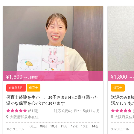
¥1,600
¥1,800
〜 /1時間
〜 
企業型割引
保育士
保育士
保育士経験を生かし、お子さまの心に寄り添った
送迎のみ&
温かな保育を心がけております！
活かしてあ
(61回)
対応
0歳4ヶ月〜15歳11ヶ月
大阪府和泉市在住
大阪府泉佐
08
09
10
11
12
13
14
土
日
月
火
水
木
金
スケジュール
スケジュール