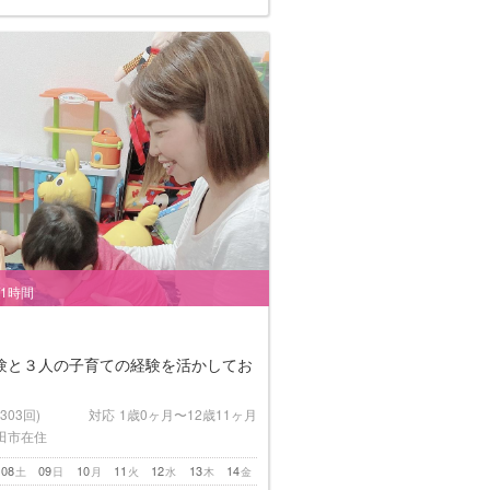
/1時間
験と３人の子育ての経験を活かしてお
(303回)
対応
1歳0ヶ月〜12歳11ヶ月
田市在住
08
09
10
11
12
13
14
土
日
月
火
水
木
金