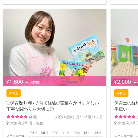
¥1,600
¥2,000
〜 /1時間
〜 
保育士
保育士
\□︎保育歴11年×子育て経験□︎/言葉をかけすぎない
保育士の経
丁寧な関わりを大切に◎
手伝い
(4回)
対応
0歳6ヶ月〜15歳11ヶ月
大阪府岸和田市在住
大阪府岸和
08
09
10
11
12
13
14
土
日
月
火
水
木
金
スケジュール
スケジュール