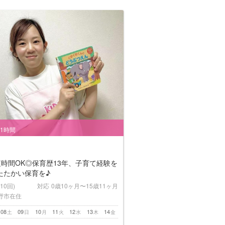
/1時間
短時間OK◎保育歴13年、子育て経験を
たたかい保育を♪
(10回)
対応
0歳10ヶ月〜15歳11ヶ月
野市在住
08
09
10
11
12
13
14
土
日
月
火
水
木
金