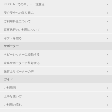
KIDSLINEでのマナー・注意点
お泊まり保育
子育て経験
安心安全への取り組み
ご利用料金について
病児対応
病児、病後児、ともに不可
家事代行のご利用について
障がい児対応
対応可否は個別に相談
ギフトを贈る
サポーター
レッスン
なし
ベビーシッターに登録する
定期予約
お引き受けしていません
家事サポーターに登録する
お子様の撮影
対応不可
保育士サポーターの声
（定期特典）
ガイド
ご利用例
上手な使い方
ご利用の流れ