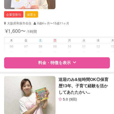
企業型割引
保育士
大阪府和泉市在住
0歳4ヶ月〜15歳11ヶ月
¥1,600〜
/1時間
木
金
土
日
月
火
水
06
07
08
09
10
11
12
1
ー
ー
ー
ー
ー
ー
ー
料金・特徴を表示
特徴
料金
レビュー
送迎のみ&短時間OK◎保育
歴13年、子育て経験を活か
してあたたかい...
サポートの特徴
5.0
(9回)
資格
企業型割引対象(旧内閣府補助対象)
自治体届出済ベビーシッター