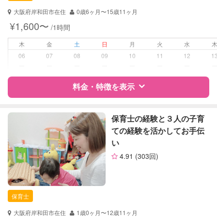
子育て経験
大阪府岸和田市在住
0歳6ヶ月〜15歳11ヶ月
¥1,600〜
/1時間
病児対応
病児、病後児、ともに不可
木
金
土
日
月
火
水
障がい児対応
対応可否は個別に相談
06
07
08
09
10
11
12
1
ー
ー
ー
ー
ー
ー
ー
レッスン
絵・工作レッスン
料金・特徴を表示
定期予約
可能
特徴
料金
レビュー
保育士の経験と３人の子育
お子様の撮影
対応可能
ての経験を活かしてお手伝
（定期特典）
い
サポートの特徴
4.91
(303回)
資格
自治体届出済ベビーシッター
保育士
幼稚園教諭
保育士
対応可能/特徴
子育て経験
大阪府岸和田市在住
1歳0ヶ月〜12歳11ヶ月