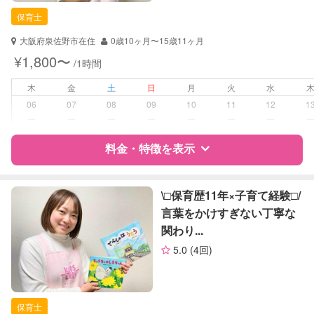
保育士
保育士
対応可能/特徴
送迎サポート
大阪府泉佐野市在住
0歳10ヶ月〜15歳11ヶ月
子育て経験
¥1,800〜
/1時間
病児対応
病児、病後児、ともに不可
木
金
土
日
月
火
水
06
07
08
09
10
11
12
1
障がい児対応
対応可否は個別に相談
ー
ー
ー
ー
ー
ー
ー
料金・特徴を表示
レッスン
音楽レッスン
絵・工作レッスン
特徴
料金
レビュー
\□︎保育歴11年×子育て経験□︎/
定期予約
可能
言葉をかけすぎない丁寧な
関わり...
サポートの特徴
お子様の撮影
対応可能
5.0
(4回)
（定期特典）
資格
自治体届出済ベビーシッター
保育士
保育士
対応可能/特徴
送迎サポート