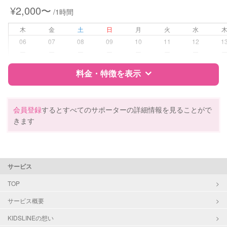
¥2,000〜
/1時間
病児対応
病児、病後児、ともに不可
木
金
土
日
月
火
水
障がい児対応
対応可否は個別に相談
06
07
08
09
10
11
12
1
ー
ー
ー
ー
ー
ー
ー
レッスン
なし
料金・特徴を表示
定期予約
お引き受けしていません
特徴
料金
レビュー
会員登録
するとすべてのサポーターの詳細情報を見ることがで
お子様の撮影
対応不可
きます
（定期特典）
サポートの特徴
資格
自治体届出済ベビーシッター
サービス
保育士
幼稚園教諭
TOP
サービス概要
対応可能/特徴
送迎サポート
早朝対応
KIDSLINEの想い
夜間対応