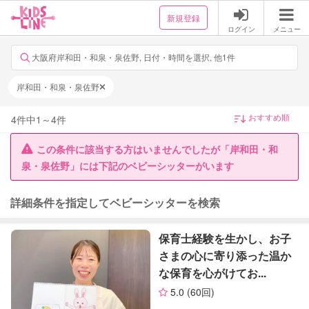
新規登録
ログイン
メニュー
大阪府岸和田・和泉・泉佐野, 日付・時間を選択, 他1件
岸和田・和泉・泉佐野
4
件中
1
～
4
件
この条件に該当する方はいませんでしたが「岸和田・和
泉・泉佐野」には下記のベビーシッターがいます
詳細条件を指定してベビーシッターを検索
保育士経験を生かし、お子
さまの心に寄り添った温か
な保育を心がけてお...
5.0
(60回)