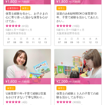
¥1,600
¥1,800
〜 /1時間
〜 /1時間
企業型割引
保育士
保育士
保育士経験を生かし、お子さまの
送迎のみ&短時間OK◎保育歴13
心に寄り添った温かな保育を心が
年、子育て経験を活かしてあたた
けてお...
かい...
(61回)
(10回)
0歳4ヶ月〜15歳11ヶ月
0歳10ヶ月〜15歳11ヶ月
大阪府和泉市在住
大阪府泉佐野市在住
金
土
日
月
火
水
木
金
土
日
月
火
水
木
07
08
09
10
11
12
13
07
08
09
10
11
12
13
¥1,600
¥2,000
〜 /1時間
〜 /1時間
保育士
保育士
\□︎保育歴11年×子育て経験□︎/言葉
保育士の経験と３人の子育ての経
をかけすぎない丁寧な関わり...
験を活かしてお手伝い
(4回)
(303回)