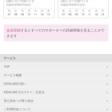
0歳6ヶ月〜15歳11ヶ月
1歳0ヶ月〜12歳11ヶ月
大阪府岸和田市在住
大阪府岸和田市在住
金
土
日
月
火
水
木
金
土
日
月
火
水
木
07
08
09
10
11
12
13
07
08
09
10
11
12
13
会員登録
するとすべてのサポーターの詳細情報を見ることがで
きます
サービス
TOP
サービス概要
KIDSLINEの想い
KIDSLINEでのマナー・注意点
安心安全への取り組み
ご利用料金について