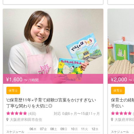
¥1,600
¥2,000
〜 /1時間
〜 
保育士
保育士
\□︎保育歴11年×子育て経験□︎/言葉をかけすぎない
保育士の経
丁寧な関わりを大切に◎
手伝い
(4回)
対応
0歳6ヶ月〜15歳11ヶ月
大阪府岸和田市在住
大阪府岸和
06
07
08
09
10
11
12
木
金
土
日
月
火
水
スケジュール
スケジュール