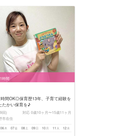
/1時間
短時間OK◎保育歴13年、子育て経験を
たたかい保育を♪
(9回)
対応
0歳10ヶ月〜15歳11ヶ月
野市在住
06
07
08
09
10
11
12
木
金
土
日
月
火
水