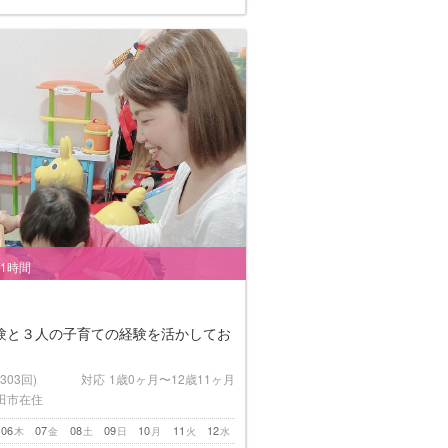
/1時間
験と３人の子育ての経験を活かしてお
(303回)
対応
1歳0ヶ月〜12歳11ヶ月
田市在住
06
07
08
09
10
11
12
木
金
土
日
月
火
水