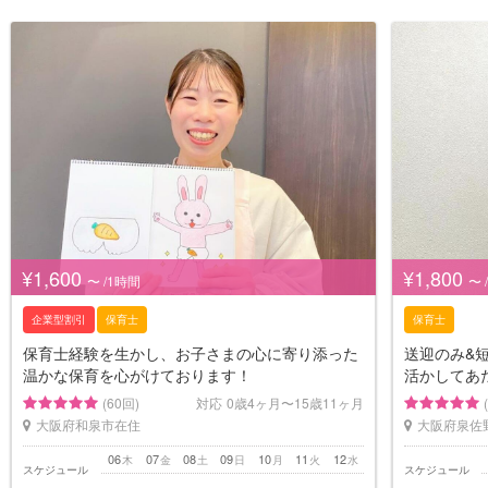
¥1,600
¥1,800
〜 /1時間
〜 
企業型割引
保育士
保育士
保育士経験を生かし、お子さまの心に寄り添った
送迎のみ&
温かな保育を心がけております！
活かしてあ
(60回)
対応
0歳4ヶ月〜15歳11ヶ月
大阪府和泉市在住
大阪府泉佐
06
07
08
09
10
11
12
木
金
土
日
月
火
水
スケジュール
スケジュール