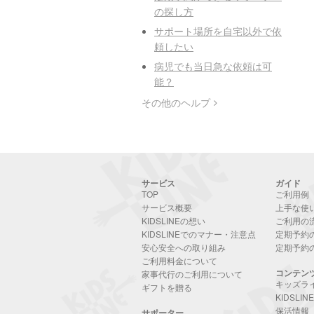
の探し方
サポート場所を自宅以外で依
頼したい
病児でも当日急な依頼は可
能？
その他のヘルプ
サービス
ガイド
TOP
ご利用例
サービス概要
上手な使
KIDSLINEの想い
ご利用の
KIDSLINEでのマナー・注意点
定期予約
安心安全への取り組み
定期予約
ご利用料金について
コンテン
家事代行のご利用について
キッズラ
ギフトを贈る
KIDSLI
保活情報
サポーター