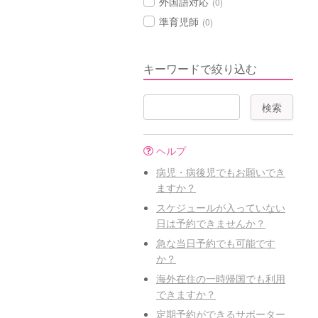
外国語対応
(0)
準育児師
(0)
キーワードで絞り込む
ヘルプ
病児・病後児でもお願いでき
ますか？
スケジュールが入っていない
日は予約できませんか？
急な当日予約でも可能です
か？
海外在住の一時帰国でも利用
できますか？
定期予約ができるサポーター