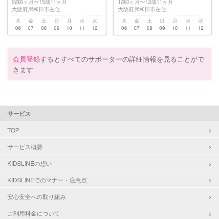
0歳6ヶ月〜15歳11ヶ月
1歳0ヶ月〜12歳11ヶ月
大阪府岸和田市在住
大阪府岸和田市在住
木
金
土
日
月
火
水
木
金
土
日
月
火
水
06
07
08
09
10
11
12
06
07
08
09
10
11
12
会員登録
するとすべてのサポーターの詳細情報を見ることがで
きます
サービス
TOP
サービス概要
KIDSLINEの想い
KIDSLINEでのマナー・注意点
安心安全への取り組み
ご利用料金について