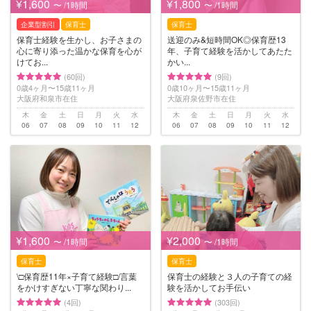
¥1,600
¥1,800
〜 /1時間
〜 /1時間
企業型割引
保育士
保育士
保育士経験を生かし、お子さまの
送迎のみ&短時間OK◎保育歴13
心に寄り添った温かな保育を心が
年、子育て経験を活かしてあたた
けてお...
かい...
(60回)
(9回)
0歳4ヶ月〜15歳11ヶ月
0歳10ヶ月〜15歳11ヶ月
大阪府和泉市在住
大阪府泉佐野市在住
木
金
土
日
月
火
水
木
金
土
日
月
火
水
06
07
08
09
10
11
12
06
07
08
09
10
11
12
¥1,600
¥2,000
〜 /1時間
〜 /1時間
保育士
保育士
\□︎保育歴11年×子育て経験□︎/言葉
保育士の経験と３人の子育ての経
をかけすぎない丁寧な関わり...
験を活かしてお手伝い
(4回)
(303回)