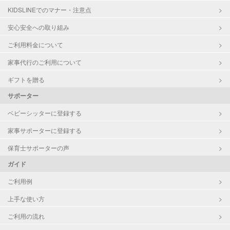
KIDSLINEでのマナー・注意点
お泊まり保育
子育て経験
安心安全への取り組み
ご利用料金について
病児対応
病児、病後児、ともに不可
家事代行のご利用について
障がい児対応
対応可否は個別に相談
ギフトを贈る
サポーター
レッスン
なし
ベビーシッターに登録する
定期予約
お引き受けしていません
家事サポーターに登録する
お子様の撮影
対応不可
保育士サポーターの声
（定期特典）
ガイド
ご利用例
上手な使い方
ご利用の流れ