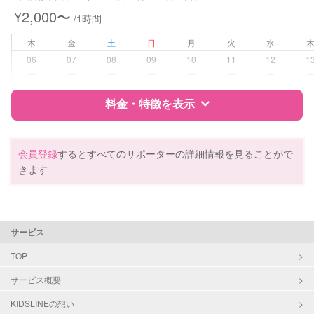
¥2,000〜
/1時間
病児対応
病児、病後児、ともに不可
木
金
土
日
月
火
水
障がい児対応
対応可否は個別に相談
06
07
08
09
10
11
12
1
ー
ー
ー
ー
ー
ー
ー
レッスン
なし
料金・特徴を表示
定期予約
お引き受けしていません
特徴
料金
レビュー
会員登録
するとすべてのサポーターの詳細情報を見ることがで
お子様の撮影
対応不可
きます
（定期特典）
サポートの特徴
資格
自治体届出済ベビーシッター
サービス
保育士
幼稚園教諭
TOP
サービス概要
対応可能/特徴
送迎サポート
早朝対応
KIDSLINEの想い
夜間対応