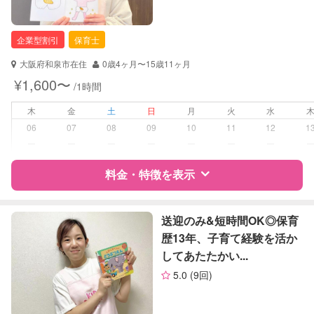
企業型割引
保育士
大阪府和泉市在住
0歳4ヶ月〜15歳11ヶ月
¥1,600〜
/1時間
木
金
土
日
月
火
水
06
07
08
09
10
11
12
1
ー
ー
ー
ー
ー
ー
ー
料金・特徴を表示
特徴
料金
レビュー
送迎のみ&短時間OK◎保育
歴13年、子育て経験を活か
してあたたかい...
サポートの特徴
5.0
(9回)
資格
企業型割引対象(旧内閣府補助対象)
自治体届出済ベビーシッター