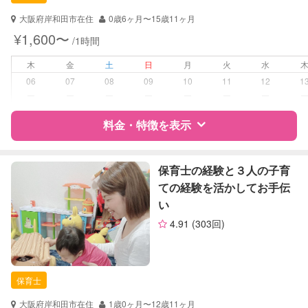
対応可能/特徴
送迎サポート
子育て経験
大阪府岸和田市在住
0歳6ヶ月〜15歳11ヶ月
¥1,600〜
/1時間
病児対応
病児、病後児、ともに不可
木
金
土
日
月
火
水
障がい児対応
対応可否は個別に相談
06
07
08
09
10
11
12
1
ー
ー
ー
ー
ー
ー
ー
レッスン
絵・工作レッスン
料金・特徴を表示
定期予約
可能
特徴
料金
レビュー
保育士の経験と３人の子育
お子様の撮影
対応可能
ての経験を活かしてお手伝
（定期特典）
い
サポートの特徴
4.91
(303回)
資格
自治体届出済ベビーシッター
保育士
幼稚園教諭
保育士
対応可能/特徴
子育て経験
大阪府岸和田市在住
1歳0ヶ月〜12歳11ヶ月