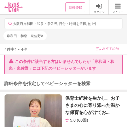
新規登録
ログイン
メニュー
大阪府岸和田・和泉・泉佐野, 日付・時間を選択, 他1件
岸和田・和泉・泉佐野
4
件中
1
～
4
件
この条件に該当する方はいませんでしたが「岸和田・和
泉・泉佐野」には下記のベビーシッターがいます
詳細条件を指定してベビーシッターを検索
保育士経験を生かし、お子
さまの心に寄り添った温か
な保育を心がけてお...
5.0
(60回)