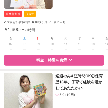
企業型割引
保育士
大阪府和泉市在住
0歳4ヶ月〜15歳11ヶ月
¥1,600〜
/1時間
金
土
日
月
火
水
木
07
08
09
10
11
12
13
1
ー
ー
ー
ー
ー
ー
ー
料金・特徴を表示
特徴
料金
レビュー
送迎のみ&短時間OK◎保育
歴13年、子育て経験を活か
してあたたかい...
サポートの特徴
5.0
(10回)
資格
企業型割引対象(旧内閣府補助対象)
自治体届出済ベビーシッター