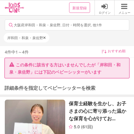
新規登録
ログイン
メニュー
大阪府岸和田・和泉・泉佐野, 日付・時間を選択, 他1件
岸和田・和泉・泉佐野
4
件中
1
～
4
件
この条件に該当する方はいませんでしたが「岸和田・和
泉・泉佐野」には下記のベビーシッターがいます
詳細条件を指定してベビーシッターを検索
保育士経験を生かし、お子
さまの心に寄り添った温か
な保育を心がけてお...
5.0
(61回)