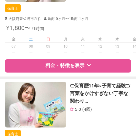
保育士
保育士
対応可能/特徴
送迎サポート
大阪府泉佐野市在住
0歳10ヶ月〜15歳11ヶ月
子育て経験
¥1,800〜
/1時間
病児対応
病児、病後児、ともに不可
金
土
日
月
火
水
木
07
08
09
10
11
12
13
1
障がい児対応
対応可否は個別に相談
ー
ー
ー
ー
ー
ー
ー
料金・特徴を表示
レッスン
音楽レッスン
絵・工作レッスン
特徴
料金
レビュー
\□︎保育歴11年×子育て経験□︎/
定期予約
可能
言葉をかけすぎない丁寧な
関わり...
サポートの特徴
お子様の撮影
対応可能
5.0
(4回)
（定期特典）
資格
自治体届出済ベビーシッター
保育士
保育士