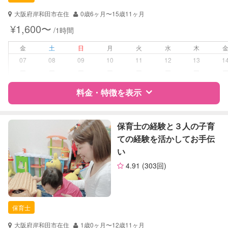
対応可能/特徴
送迎サポート
子育て経験
大阪府岸和田市在住
0歳6ヶ月〜15歳11ヶ月
¥1,600〜
/1時間
病児対応
病児、病後児、ともに不可
金
土
日
月
火
水
木
障がい児対応
対応可否は個別に相談
07
08
09
10
11
12
13
1
ー
ー
ー
ー
ー
ー
ー
レッスン
絵・工作レッスン
料金・特徴を表示
定期予約
可能
特徴
料金
レビュー
保育士の経験と３人の子育
お子様の撮影
対応可能
ての経験を活かしてお手伝
（定期特典）
い
サポートの特徴
4.91
(303回)
資格
自治体届出済ベビーシッター
保育士
幼稚園教諭
保育士
対応可能/特徴
子育て経験
大阪府岸和田市在住
1歳0ヶ月〜12歳11ヶ月