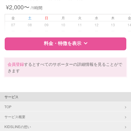
¥2,000〜
/1時間
病児対応
病児、病後児、ともに不可
金
土
日
月
火
水
木
障がい児対応
対応可否は個別に相談
07
08
09
10
11
12
13
1
ー
ー
ー
ー
ー
ー
ー
レッスン
なし
料金・特徴を表示
定期予約
お引き受けしていません
特徴
料金
レビュー
会員登録
するとすべてのサポーターの詳細情報を見ることがで
お子様の撮影
対応不可
きます
（定期特典）
サポートの特徴
資格
自治体届出済ベビーシッター
サービス
保育士
幼稚園教諭
TOP
サービス概要
対応可能/特徴
送迎サポート
早朝対応
KIDSLINEの想い
夜間対応