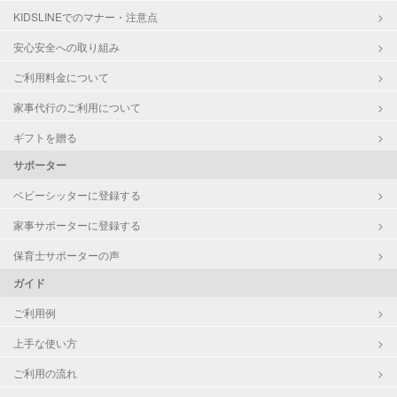
KIDSLINEでのマナー・注意点
お泊まり保育
子育て経験
安心安全への取り組み
ご利用料金について
病児対応
病児、病後児、ともに不可
家事代行のご利用について
障がい児対応
対応可否は個別に相談
ギフトを贈る
サポーター
レッスン
なし
ベビーシッターに登録する
定期予約
お引き受けしていません
家事サポーターに登録する
お子様の撮影
対応不可
保育士サポーターの声
（定期特典）
ガイド
ご利用例
上手な使い方
ご利用の流れ