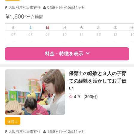
子育て経験
大阪府岸和田市在住
0歳6ヶ月〜15歳11ヶ月
¥1,600〜
/1時間
病児対応
病児、病後児、ともに不可
金
土
日
月
火
水
木
障がい児対応
対応可否は個別に相談
07
08
09
10
11
12
13
1
ー
ー
ー
ー
ー
ー
ー
レッスン
絵・工作レッスン
料金・特徴を表示
定期予約
可能
特徴
料金
レビュー
保育士の経験と３人の子育
お子様の撮影
対応可能
ての経験を活かしてお手伝
（定期特典）
い
サポートの特徴
4.91
(303回)
資格
自治体届出済ベビーシッター
保育士
幼稚園教諭
保育士
対応可能/特徴
子育て経験
大阪府岸和田市在住
1歳0ヶ月〜12歳11ヶ月