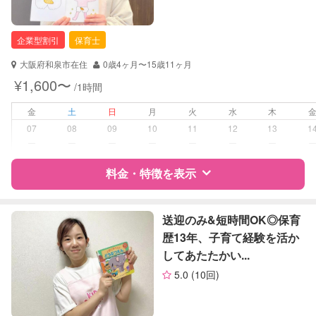
企業型割引
保育士
大阪府和泉市在住
0歳4ヶ月〜15歳11ヶ月
¥1,600〜
/1時間
金
土
日
月
火
水
木
07
08
09
10
11
12
13
1
ー
ー
ー
ー
ー
ー
ー
料金・特徴を表示
特徴
料金
レビュー
送迎のみ&短時間OK◎保育
歴13年、子育て経験を活か
してあたたかい...
サポートの特徴
5.0
(10回)
資格
企業型割引対象(旧内閣府補助対象)
自治体届出済ベビーシッター