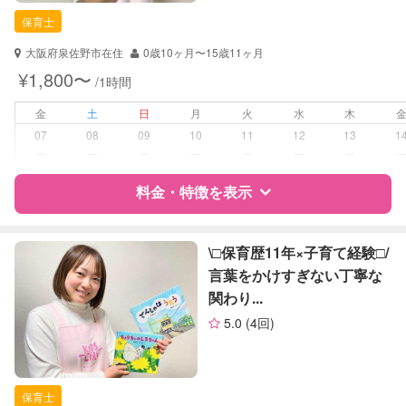
保育士
保育士
対応可能/特徴
送迎サポート
大阪府泉佐野市在住
0歳10ヶ月〜15歳11ヶ月
子育て経験
¥1,800〜
/1時間
病児対応
病児、病後児、ともに不可
金
土
日
月
火
水
木
07
08
09
10
11
12
13
1
障がい児対応
対応可否は個別に相談
ー
ー
ー
ー
ー
ー
ー
料金・特徴を表示
レッスン
音楽レッスン
絵・工作レッスン
特徴
料金
レビュー
\□︎保育歴11年×子育て経験□︎/
定期予約
可能
言葉をかけすぎない丁寧な
関わり...
サポートの特徴
お子様の撮影
対応可能
5.0
(4回)
（定期特典）
資格
自治体届出済ベビーシッター
保育士
保育士
対応可能/特徴
送迎サポート