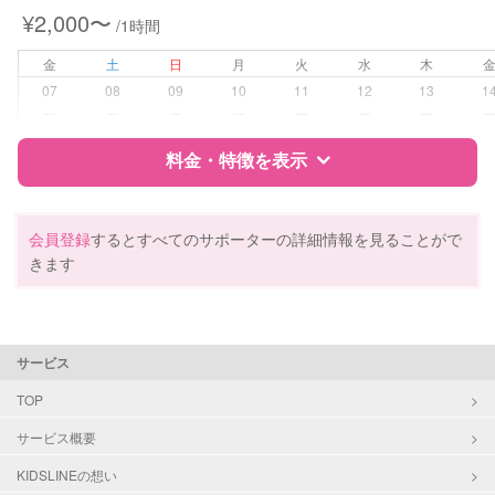
¥2,000〜
/1時間
病児対応
病児、病後児、ともに不可
金
土
日
月
火
水
木
障がい児対応
対応可否は個別に相談
07
08
09
10
11
12
13
1
ー
ー
ー
ー
ー
ー
ー
レッスン
なし
料金・特徴を表示
定期予約
お引き受けしていません
特徴
料金
レビュー
会員登録
するとすべてのサポーターの詳細情報を見ることがで
お子様の撮影
対応不可
きます
（定期特典）
サポートの特徴
資格
自治体届出済ベビーシッター
サービス
保育士
幼稚園教諭
TOP
サービス概要
対応可能/特徴
送迎サポート
早朝対応
KIDSLINEの想い
夜間対応