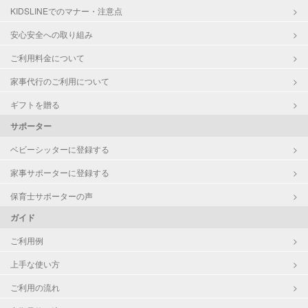
KIDSLINEでのマナー・注意点
お泊まり保育
子育て経験
安心安全への取り組み
ご利用料金について
病児対応
病児、病後児、ともに不可
家事代行のご利用について
障がい児対応
対応可否は個別に相談
ギフトを贈る
サポーター
レッスン
なし
ベビーシッターに登録する
定期予約
お引き受けしていません
家事サポーターに登録する
お子様の撮影
対応不可
保育士サポーターの声
（定期特典）
ガイド
ご利用例
上手な使い方
ご利用の流れ