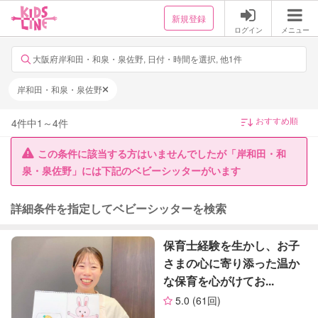
新規登録
ログイン
メニュー
大阪府岸和田・和泉・泉佐野, 日付・時間を選択, 他1件
岸和田・和泉・泉佐野
4
件中
1
～
4
件
この条件に該当する方はいませんでしたが「岸和田・和
泉・泉佐野」には下記のベビーシッターがいます
詳細条件を指定してベビーシッターを検索
保育士経験を生かし、お子
さまの心に寄り添った温か
な保育を心がけてお...
5.0
(61回)