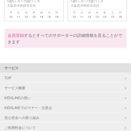
0歳6ヶ月〜15歳11ヶ月
1歳0ヶ月〜12歳11ヶ月
大阪府岸和田市在住
大阪府岸和田市在住
月
火
水
木
金
土
日
月
火
水
木
金
土
日
10
11
12
13
14
15
16
10
11
12
13
14
15
16
会員登録
するとすべてのサポーターの詳細情報を見ることがで
きます
サービス
TOP
サービス概要
KIDSLINEの想い
KIDSLINEでのマナー・注意点
安心安全への取り組み
ご利用料金について