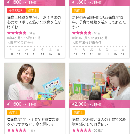
¥1,600
¥1,800
〜 /1時間
〜 /1時間
企業型割引
保育士
保育士
保育士経験を生かし、お子さまの
送迎のみ&短時間OK◎保育歴13
心に寄り添った温かな保育を心が
年、子育て経験を活かしてあたた
けてお...
かい...
(61回)
(10回)
0歳4ヶ月〜15歳11ヶ月
0歳10ヶ月〜15歳11ヶ月
大阪府和泉市在住
大阪府泉佐野市在住
月
火
水
木
金
土
日
月
火
水
木
金
土
日
10
11
12
13
14
15
16
10
11
12
13
14
15
16
¥1,600
¥2,000
〜 /1時間
〜 /1時間
保育士
保育士
\□︎保育歴11年×子育て経験□︎/言葉
保育士の経験と３人の子育ての経
をかけすぎない丁寧な関わり...
験を活かしてお手伝い
(4回)
(303回)