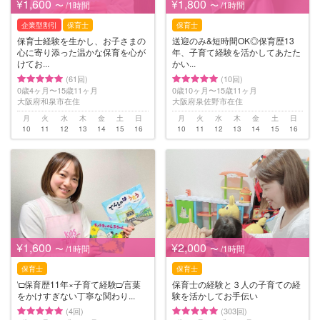
¥1,600
¥1,800
〜 /1時間
〜 /1時間
企業型割引
保育士
保育士
保育士経験を生かし、お子さまの
送迎のみ&短時間OK◎保育歴13
心に寄り添った温かな保育を心が
年、子育て経験を活かしてあたた
けてお...
かい...
(61回)
(10回)
0歳4ヶ月〜15歳11ヶ月
0歳10ヶ月〜15歳11ヶ月
大阪府和泉市在住
大阪府泉佐野市在住
月
火
水
木
金
土
日
月
火
水
木
金
土
日
10
11
12
13
14
15
16
10
11
12
13
14
15
16
¥1,600
¥2,000
〜 /1時間
〜 /1時間
保育士
保育士
\□︎保育歴11年×子育て経験□︎/言葉
保育士の経験と３人の子育ての経
をかけすぎない丁寧な関わり...
験を活かしてお手伝い
(4回)
(303回)