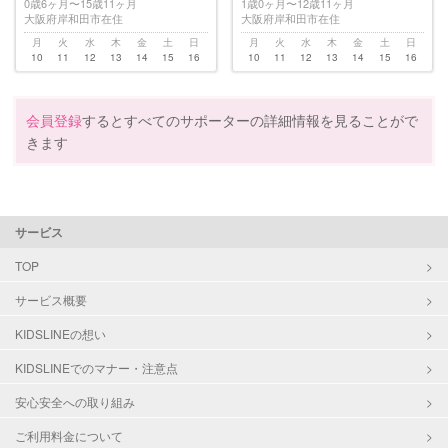
0歳6ヶ月〜15歳11ヶ月
1歳0ヶ月〜12歳11ヶ月
大阪府岸和田市在住
大阪府岸和田市在住
月
火
水
木
金
土
日
月
火
水
木
金
土
日
10
11
12
13
14
15
16
10
11
12
13
14
15
16
会員登録
するとすべてのサポーターの詳細情報を見ることがで
きます
サービス
TOP
サービス概要
KIDSLINEの想い
KIDSLINEでのマナー・注意点
安心安全への取り組み
ご利用料金について