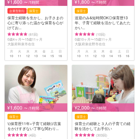
¥1,600
¥1,800
〜 /1時間
〜 /1時間
企業型割引
保育士
保育士
保育士経験を生かし、お子さまの
送迎のみ&短時間OK◎保育歴13
心に寄り添った温かな保育を心が
年、子育て経験を活かしてあたた
けてお...
かい...
(61回)
(10回)
0歳4ヶ月〜15歳11ヶ月
0歳10ヶ月〜15歳11ヶ月
大阪府和泉市在住
大阪府泉佐野市在住
月
火
水
木
金
土
日
月
火
水
木
金
土
日
10
11
12
13
14
15
16
10
11
12
13
14
15
16
¥1,600
¥2,000
〜 /1時間
〜 /1時間
保育士
保育士
\□︎保育歴11年×子育て経験□︎/言葉
保育士の経験と３人の子育ての経
をかけすぎない丁寧な関わり...
験を活かしてお手伝い
(4回)
(303回)