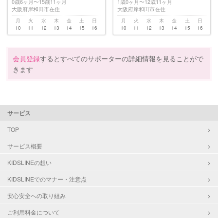
0歳6ヶ月〜15歳11ヶ月
1歳0ヶ月〜12歳11ヶ月
大阪府岸和田市在住
大阪府岸和田市在住
月
火
水
木
金
土
日
月
火
水
木
金
土
日
10
11
12
13
14
15
16
10
11
12
13
14
15
16
会員登録
するとすべてのサポーターの詳細情報を見ることがで
きます
サービス
TOP
サービス概要
KIDSLINEの想い
KIDSLINEでのマナー・注意点
安心安全への取り組み
ご利用料金について