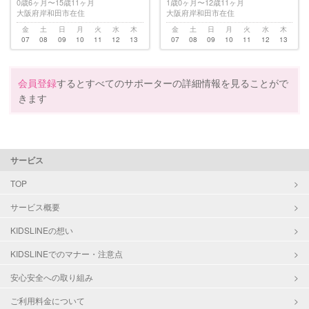
0歳6ヶ月〜15歳11ヶ月
1歳0ヶ月〜12歳11ヶ月
大阪府岸和田市在住
大阪府岸和田市在住
金
土
日
月
火
水
木
金
土
日
月
火
水
木
07
08
09
10
11
12
13
07
08
09
10
11
12
13
会員登録
するとすべてのサポーターの詳細情報を見ることがで
きます
サービス
TOP
サービス概要
KIDSLINEの想い
KIDSLINEでのマナー・注意点
安心安全への取り組み
ご利用料金について