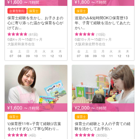
¥1,600
¥1,800
〜 /1時間
〜 /1時間
企業型割引
保育士
保育士
保育士経験を生かし、お子さまの
送迎のみ&短時間OK◎保育歴13
心に寄り添った温かな保育を心が
年、子育て経験を活かしてあたた
けてお...
かい...
(61回)
(10回)
0歳4ヶ月〜15歳11ヶ月
0歳10ヶ月〜15歳11ヶ月
大阪府和泉市在住
大阪府泉佐野市在住
金
土
日
月
火
水
木
金
土
日
月
火
水
木
07
08
09
10
11
12
13
07
08
09
10
11
12
13
¥1,600
¥2,000
〜 /1時間
〜 /1時間
保育士
保育士
\□︎保育歴11年×子育て経験□︎/言葉
保育士の経験と３人の子育ての経
をかけすぎない丁寧な関わり...
験を活かしてお手伝い
(4回)
(303回)