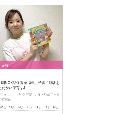
/1時間
短時間OK◎保育歴13年、子育て経験を
たたかい保育を♪
(10回)
対応
0歳10ヶ月〜15歳11ヶ月
野市在住
08
09
10
11
12
13
14
土
日
月
火
水
木
金