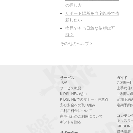
の探し方
サポート場所を自宅以外で依
頼したい
病児でも当日急な依頼は可
能？
その他のヘルプ
サービス
ガイド
TOP
ご利用例
サービス概要
上手な使
KIDSLINEの想い
ご利用の
KIDSLINEでのマナー・注意点
定期予約
安心安全への取り組み
定期予約
ご利用料金について
コンテン
家事代行のご利用について
キッズラ
ギフトを贈る
KIDSLI
保活情報
サポーター