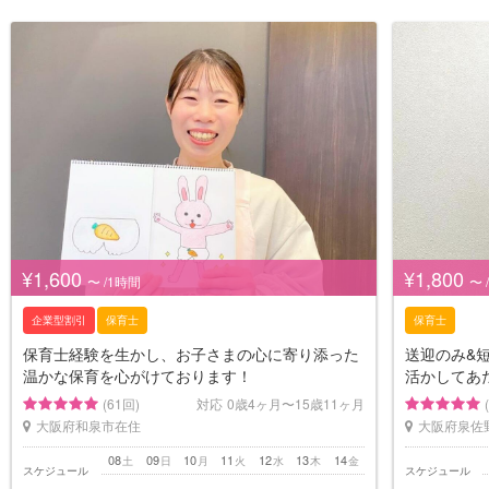
¥1,600
¥1,800
〜 /1時間
〜 
企業型割引
保育士
保育士
保育士経験を生かし、お子さまの心に寄り添った
送迎のみ&
温かな保育を心がけております！
活かしてあ
(61回)
対応
0歳4ヶ月〜15歳11ヶ月
大阪府和泉市在住
大阪府泉佐
08
09
10
11
12
13
14
土
日
月
火
水
木
金
スケジュール
スケジュール