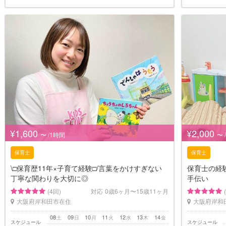
¥1,600
¥2,000
〜 /1時間
〜 
保育士
保育士
\□︎保育歴11年×子育て経験□︎/言葉をかけすぎない
保育士の経
丁寧な関わりを大切に◎
手伝い
(4回)
対応
0歳6ヶ月〜15歳11ヶ月
大阪府岸和田市在住
大阪府岸和
08
09
10
11
12
13
14
土
日
月
火
水
木
金
スケジュール
スケジュール