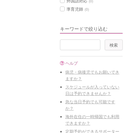
外国語対応
(0)
準育児師
(0)
キーワードで絞り込む
ヘルプ
病児・病後児でもお願いでき
ますか？
スケジュールが入っていない
日は予約できませんか？
急な当日予約でも可能です
か？
海外在住の一時帰国でも利用
できますか？
定期予約ができるサポーター