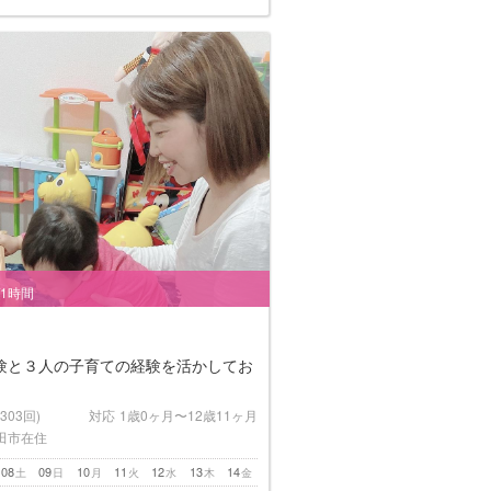
/1時間
験と３人の子育ての経験を活かしてお
(303回)
対応
1歳0ヶ月〜12歳11ヶ月
田市在住
08
09
10
11
12
13
14
土
日
月
火
水
木
金