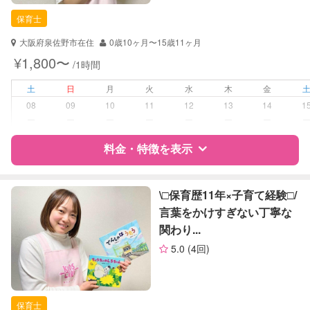
保育士
保育士
対応可能/特徴
送迎サポート
大阪府泉佐野市在住
0歳10ヶ月〜15歳11ヶ月
子育て経験
¥1,800〜
/1時間
病児対応
病児、病後児、ともに不可
土
日
月
火
水
木
金
08
09
10
11
12
13
14
1
障がい児対応
対応可否は個別に相談
ー
ー
ー
ー
ー
ー
ー
料金・特徴を表示
レッスン
音楽レッスン
絵・工作レッスン
特徴
料金
レビュー
\□︎保育歴11年×子育て経験□︎/
定期予約
可能
言葉をかけすぎない丁寧な
関わり...
サポートの特徴
お子様の撮影
対応可能
5.0
(4回)
（定期特典）
資格
自治体届出済ベビーシッター
保育士
保育士