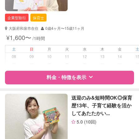
企業型割引
保育士
大阪府和泉市在住
0歳4ヶ月〜15歳11ヶ月
¥1,600〜
/1時間
土
日
月
火
水
木
金
08
09
10
11
12
13
14
1
ー
ー
ー
ー
ー
ー
ー
料金・特徴を表示
特徴
料金
レビュー
送迎のみ&短時間OK◎保育
歴13年、子育て経験を活か
してあたたかい...
サポートの特徴
5.0
(10回)
資格
企業型割引対象(旧内閣府補助対象)
自治体届出済ベビーシッター