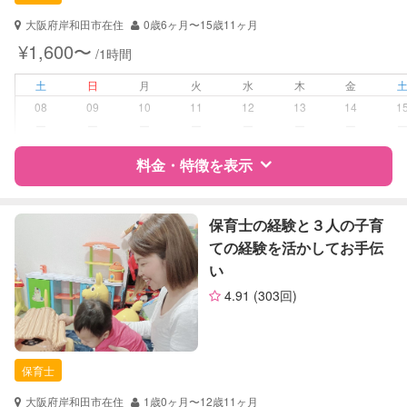
対応可能/特徴
送迎サポート
子育て経験
大阪府岸和田市在住
0歳6ヶ月〜15歳11ヶ月
¥1,600〜
/1時間
病児対応
病児、病後児、ともに不可
土
日
月
火
水
木
金
障がい児対応
対応可否は個別に相談
08
09
10
11
12
13
14
1
ー
ー
ー
ー
ー
ー
ー
レッスン
絵・工作レッスン
料金・特徴を表示
定期予約
可能
特徴
料金
レビュー
保育士の経験と３人の子育
お子様の撮影
対応可能
ての経験を活かしてお手伝
（定期特典）
い
サポートの特徴
4.91
(303回)
資格
自治体届出済ベビーシッター
保育士
幼稚園教諭
保育士
対応可能/特徴
子育て経験
大阪府岸和田市在住
1歳0ヶ月〜12歳11ヶ月