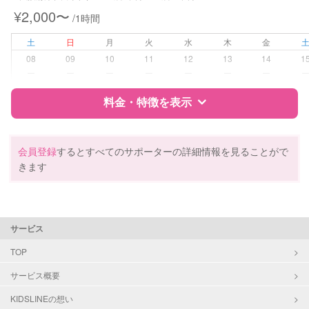
¥2,000〜
/1時間
病児対応
病児、病後児、ともに不可
土
日
月
火
水
木
金
障がい児対応
対応可否は個別に相談
08
09
10
11
12
13
14
1
ー
ー
ー
ー
ー
ー
ー
レッスン
なし
料金・特徴を表示
定期予約
お引き受けしていません
特徴
料金
レビュー
会員登録
するとすべてのサポーターの詳細情報を見ることがで
お子様の撮影
対応不可
きます
（定期特典）
サポートの特徴
資格
自治体届出済ベビーシッター
サービス
保育士
幼稚園教諭
TOP
サービス概要
対応可能/特徴
送迎サポート
早朝対応
KIDSLINEの想い
夜間対応