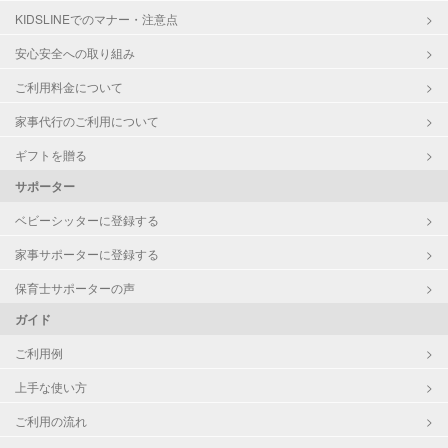
KIDSLINEでのマナー・注意点
お泊まり保育
子育て経験
安心安全への取り組み
ご利用料金について
病児対応
病児、病後児、ともに不可
家事代行のご利用について
障がい児対応
対応可否は個別に相談
ギフトを贈る
サポーター
レッスン
なし
ベビーシッターに登録する
定期予約
お引き受けしていません
家事サポーターに登録する
お子様の撮影
対応不可
保育士サポーターの声
（定期特典）
ガイド
ご利用例
上手な使い方
ご利用の流れ