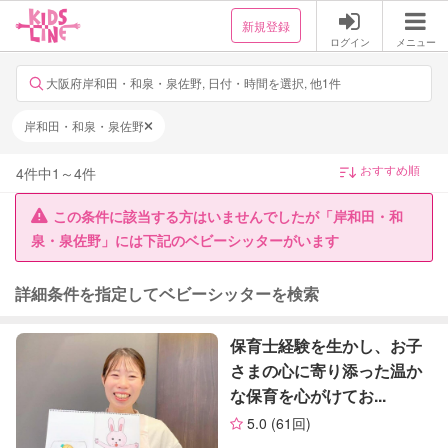
新規登録
ログイン
メニュー
大阪府岸和田・和泉・泉佐野, 日付・時間を選択, 他1件
岸和田・和泉・泉佐野
4
件中
1
～
4
件
この条件に該当する方はいませんでしたが「岸和田・和
泉・泉佐野」には下記のベビーシッターがいます
詳細条件を指定してベビーシッターを検索
保育士経験を生かし、お子
さまの心に寄り添った温か
な保育を心がけてお...
5.0
(61回)