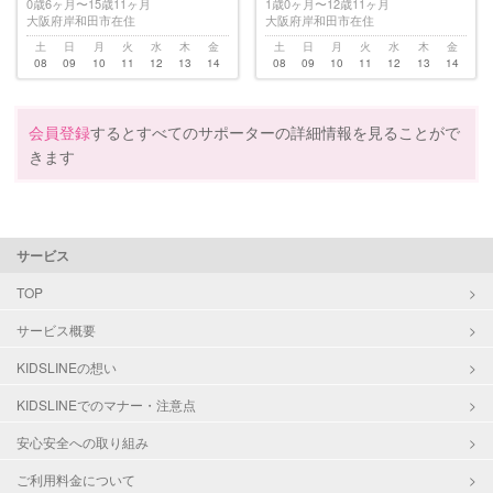
0歳6ヶ月〜15歳11ヶ月
1歳0ヶ月〜12歳11ヶ月
大阪府岸和田市在住
大阪府岸和田市在住
土
日
月
火
水
木
金
土
日
月
火
水
木
金
08
09
10
11
12
13
14
08
09
10
11
12
13
14
会員登録
するとすべてのサポーターの詳細情報を見ることがで
きます
サービス
TOP
サービス概要
KIDSLINEの想い
KIDSLINEでのマナー・注意点
安心安全への取り組み
ご利用料金について