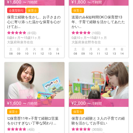
¥1,600
¥1,800
〜 /1時間
〜 /1時間
企業型割引
保育士
保育士
保育士経験を生かし、お子さまの
送迎のみ&短時間OK◎保育歴13
心に寄り添った温かな保育を心が
年、子育て経験を活かしてあたた
けてお...
かい...
(61回)
(10回)
0歳4ヶ月〜15歳11ヶ月
0歳10ヶ月〜15歳11ヶ月
大阪府和泉市在住
大阪府泉佐野市在住
土
日
月
火
水
木
金
土
日
月
火
水
木
金
08
09
10
11
12
13
14
08
09
10
11
12
13
14
¥1,600
¥2,000
〜 /1時間
〜 /1時間
保育士
保育士
\□︎保育歴11年×子育て経験□︎/言葉
保育士の経験と３人の子育ての経
をかけすぎない丁寧な関わり...
験を活かしてお手伝い
(4回)
(303回)