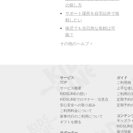
の探し方
サポート場所を自宅以外で依
頼したい
病児でも当日急な依頼は可
能？
その他のヘルプ
サービス
ガイド
TOP
ご利用例
サービス概要
上手な使
KIDSLINEの想い
ご利用の
KIDSLINEでのマナー・注意点
定期予約
安心安全への取り組み
定期予約
ご利用料金について
コンテン
家事代行のご利用について
キッズラ
ギフトを贈る
KIDSLI
保活情報
サポーター