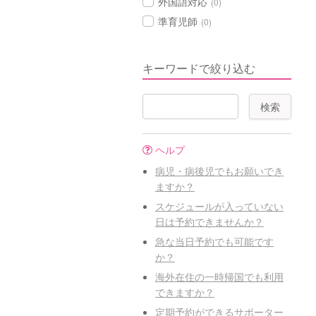
外国語対応
(0)
準育児師
(0)
キーワードで絞り込む
ヘルプ
病児・病後児でもお願いでき
ますか？
スケジュールが入っていない
日は予約できませんか？
急な当日予約でも可能です
か？
海外在住の一時帰国でも利用
できますか？
定期予約ができるサポーター