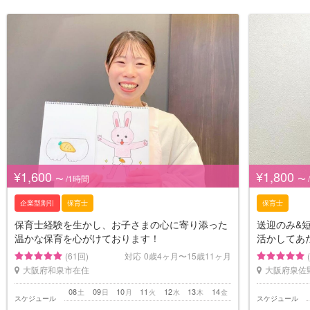
¥1,600
¥1,800
〜 /1時間
〜 
企業型割引
保育士
保育士
保育士経験を生かし、お子さまの心に寄り添った
送迎のみ&
温かな保育を心がけております！
活かしてあ
(61回)
対応
0歳4ヶ月〜15歳11ヶ月
大阪府和泉市在住
大阪府泉佐
08
09
10
11
12
13
14
土
日
月
火
水
木
金
スケジュール
スケジュール