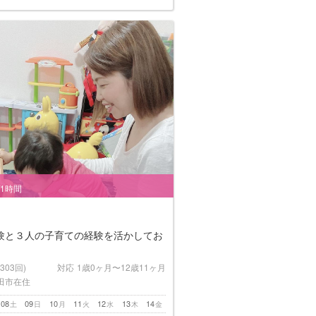
/1時間
験と３人の子育ての経験を活かしてお
(303回)
対応
1歳0ヶ月〜12歳11ヶ月
田市在住
08
09
10
11
12
13
14
土
日
月
火
水
木
金