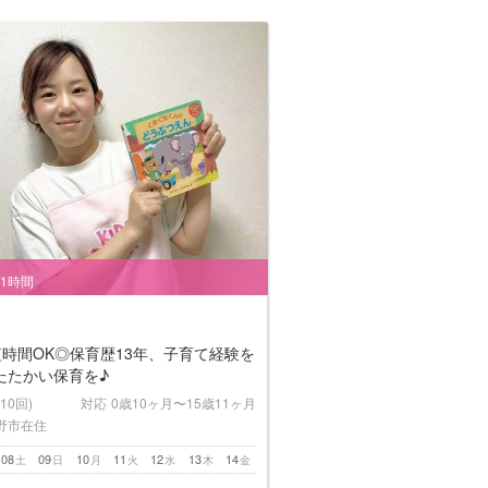
/1時間
短時間OK◎保育歴13年、子育て経験を
たたかい保育を♪
(10回)
対応
0歳10ヶ月〜15歳11ヶ月
野市在住
08
09
10
11
12
13
14
土
日
月
火
水
木
金