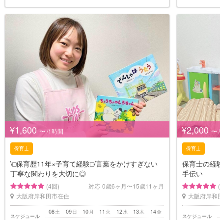
¥1,600
¥2,000
〜 /1時間
〜 
保育士
保育士
\□︎保育歴11年×子育て経験□︎/言葉をかけすぎない
保育士の経
丁寧な関わりを大切に◎
手伝い
(4回)
対応
0歳6ヶ月〜15歳11ヶ月
大阪府岸和田市在住
大阪府岸和
08
09
10
11
12
13
14
土
日
月
火
水
木
金
スケジュール
スケジュール